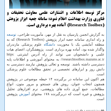
مرکز توسعه اطلاعات و انتشارات علمی معاونت تحقیقات و
فناوری وزارت بهداشت اعلام نمود: سامانه جعبه ابزار پژوهش
(Research Toolbox) آماده بهره برداری است.
به گزارش انجمن پارسیان به نقل از مهر، مأموریت طراحی،
توسعه
و راه اندازی سامانه جعبه ابزار پژوهش (Research Toolbox) که به
منطقه آمایشی یک با محوریت
دانشگاه
علوم پزشکی مازندران
واگذار شده بود، آماده بهره برداری است. پژوهشگران، اعضای هیات
علمی و دانشجویان می توانند از راه آدرس اینترنتی https:
//researchtoolbox.mazums.ac.ir به محتوای آموزشی و اطلاعات پایه
دسترسی داشته باشند. توسعه و تعالی پژوهش نیازمند دسترسی به
دانش روز و ابزارهای تخصصی در تحقق مطالعات علوم پزشکی
است.
هم اکنون این سامانه در برگیرنده ۱۴ حیطه موضوعی در پژوهش
همچون انتخاب عنوان، روش های جستجو و مرور متون، انواع
مطالعات، جمع آوری داده های پژوهشی، نرم افزارهای تحلیل
پژوهش و غیره است که دربرگیرنده ۱۷۸ محتوای
آموزش
پژوهش
است.