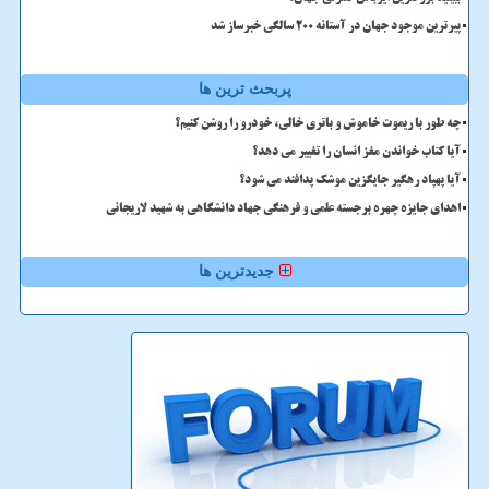
پیرترین موجود جهان در آستانه ۲۰۰ سالگی خبرساز شد
پربحث ترین ها
چه طور با ریموت خاموش و باتری خالی، خودرو را روشن کنیم؟
آیا کتاب خواندن مغز انسان را تغییر می دهد؟
آیا پهپاد رهگیر جایگزین موشک پدافند می شود؟
اهدای جایزه چهره برجسته علمی و فرهنگی جهاد دانشگاهی به شهید لاریجانی
جدیدترین ها