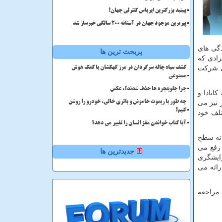
ببینید بزرگترین ایرباس کنترلی جهان!
پیرترین موجود جهان در آستانه ۲۰۰ سالگی خبرساز شد
دگی های
پربحث ترین ها
رادی که
ی شرکت
کشف سیاه چاله سرگردان در مرز کهکشان با کمک هوش
مصنوعی
چرا جلوپنجره ها حذف شدند؟، عکس
انادا و
 نیز می
چه طور با ریموت خاموش و باتری خالی، خودرو را روشن
کنیم؟
تلف خود
آیا کتاب خواندن مغز انسان را تغییر می دهد؟
ائه سطح
 رفع می
جدیدترین ها
رایشگری
ائه می
راجعه