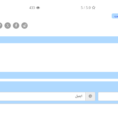
433
/ 5
5.0
ت
X