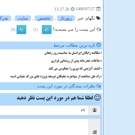
1400/07/27
13:27:26
تگهای خبر:
رپورتاژ
,
تخصص
,
سایت
,
شرك
این پست را می پسندید؟
(0)
(1)
تازه ترین مطالب مرتبط
مکالمه رایگان ایرانسل به مناسبت روز زنجان
ملاقات محرمانه پیش از رونمایی فراری
کشف آنزیمی که پیری را معکوس می کند
راه حل ممانعت از مهاجرت نخبگان توسعه پروژه های بزرگ مقیاس است
نظرات بینندگان در مورد این پست
لطفا شما هم
در مورد این پست
نظر دهید