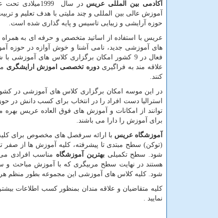
آکادمی بین المللی عریس
در سال
1999
میلادی تحت ع
آموزش عالی بین المللی و چند ملیتی با هدف تعلیم و تربیت
حوزه آرایشی و زیبایی تاسیس و پایه گذاری شده است.
عریس با استفاده از اساتید متخصص و حرفه ای به همراه 
های آموزشی جدید، نامی آشنا و خوش آوازه در حوزه آمو
فعال در 9 کشور امکان برگزاری کلاس های آموزش
علاقه مند به فراگیری
دوره تخصصی اموزش ارایشگری
می
کنند.
در این موسه امکان برگزاری کلاس های آموزشی در کشور های
استرالیا دست افراد را در انتخاب برای کسب دانش در حوز
توانند از امکانات و آموزش های فوق العاده عریس بهره م
برای آموزش را دارا می باشند.
آموزشگاه عریس
با ارائه سرفصل های مخصوص برای کلیه 
(توکن) سطح مبتدی تا پیشرفته، کلیه آموزش ها از صفر تا
شود. سطح تکمیلی
بهترین آموزشگاه
مناسب افرادی می 
هستند در نهایت سطح مربیگری که با آموزش مباحث و س
شود. کلیه کلاس های آموزشی این مجموعه بطور منظم هر 
کلیه متقاضیان و علاقه مندان بمنظور کسب اطلاعات بیش
نمایید .