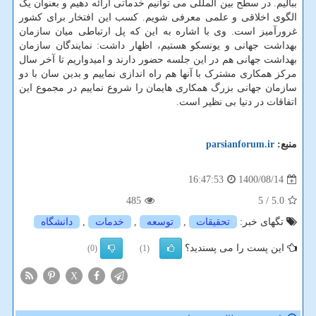
ببالیم. در سطح بین المللی می توانیم خدماتی ارائه دهیم و بعنوان یک
الگوی اخلاقی و علمی معرفی شویم. کسب این افتخار برای کشور
غرورآمیز است. وی با اشاره به این که پل ارتباطی میان سازمان
بهداشت جهانی و یونسکو هستیم، اظهار داشت: نمایندگان سازمان
بهداشت جهانی هم در این جلسه حضور دارند و امیدواریم تا آخر سال
مرکز همکاری مشترک با آنها هم راه اندازی نماییم و بدین سان با دو
سازمان جهانی بزرگ همکاری هایمان را شروع نماییم در مجموع این
اتفاقات در دنیا بی نظیر است.
منبع:
parsianforum.ir
1400/08/14
16:47:53
485
/ 5
5.0
تگهای خبر:
تحقیقات
,
توسعه
,
خدمات
,
دانشگاه
این پست را می پسندید؟
(0)
(1)
X