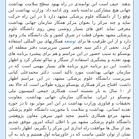
بدهند. حیف است این توانمندی در راه بهبود سطح سلامت بهداشت
جهانی هیچ مشارکتی نداشته باشد. وی ادامه داد: وزارت بهداشت این
توقع را از دانشگاه علوم پزشکی مشهد دارد تا در این راه حرکت
نماید و چند مرکز را بعنوان مرکز همکار سازمان جهانی بهداشت
معرفی نماید. افق های بسیار روشنی پیش روی دانشگاه علوم
پزشکی مشهد بعنوان قطب در شرق کشور و یک دانشگاه مادر وجود
دارد و از این ظرفیت ها برای
توسعه
همکاریهای بین المللی استفاده
گردد. نجفی از دکتر سید جعفر حسین سرپرست دفتر منطقه ای
یونسکو به سبب حضور در این مراسم و هم برای پیشبرد برنامه های
بهبود تغذیه و پیشگیری استفاده از سیگار و تنباکو تشکر کرد و اظهار
داشت: این دو برنامه جزو برنامه های بسیار مهمی است که در
سازمان جهانی بهداشت مورد تاکید است. دکتر محمدعلی کیانی
سرپرست دانشگاه علوم پزشکی مشهد، در این مراسم اظهار
داشت: افتتاح مرکز همکاری یونسکو پروژه طولانی است که حالا بعد
از ۱۰ سال به بار نشسته است. همکاری جمعی کمیسیون ملی
یونسکو در ایران، نمایندگان سازمان جهانی بهداشت، معاونت
تحقیقات و فناوری وزارت بهداشت در این امر موثر بود تا در حوزه
تغذیه انسانی، بهداشت و سلامت با محوریت دانشگاه علوم پزشکی
مشهد مرجع همکاری باشیم. مجید غیور مبرهن معاون پژوهشی
دانشگاه علوم پزشکی مشهد نیز با اعلان اینکه امروز موفق شدیم
بعد از سال ها موافقت راه اندازی این مرکز را بگیریم، اظهار داشت:
نشان از توان علمی ماست که در خاورمیانه اول هستیم و باید به آن