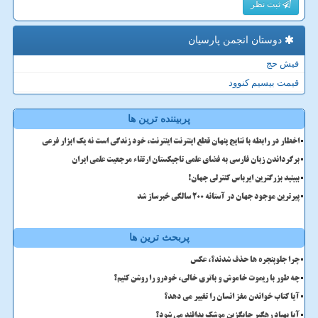
ثبت نظر
دوستان انجمن پارسیان
فیش حج
قیمت بیسیم کنوود
پربیننده ترین ها
اخطار در رابطه با نتایج پنهان قطع اینترنت اینترنت، خود زندگی است نه یک ابزار فرعی
برگرداندن زبان فارسی به فضای علمی تاجیکستان ارتقاء مرجعیت علمی ایران
ببینید بزرگترین ایرباس کنترلی جهان!
پیرترین موجود جهان در آستانه ۲۰۰ سالگی خبرساز شد
پربحث ترین ها
چرا جلوپنجره ها حذف شدند؟، عکس
چه طور با ریموت خاموش و باتری خالی، خودرو را روشن کنیم؟
آیا کتاب خواندن مغز انسان را تغییر می دهد؟
آیا پهپاد رهگیر جایگزین موشک پدافند می شود؟