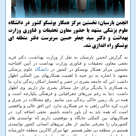
انجمن پارسیان: نخستین مرکز همکار یونسکو کشور در دانشگاه
علوم پزشکی مشهد با حضور معاون تحقیقات و فناوری وزارت
بهداشت و دکتر سید جعفر حسین سرپرست دفتر منطقه ای
یونسکو راه اندازی شد.
به گزارش انجمن پارسیان به نقل از وزارت بهداشت، دکتر فرید
نجفی معاون تحقیقات و فناوری وزارت بهداشت در آیین افتتاحیه
نخستین مرکز همکار یونسکو در کشور در
دانشگاه
علوم پزشکی
مشهد با اشاره به دو جنبه با اهمیت همکاریهای بین المللی اظهار
داشت: این که جامعه بشری در حصر و انحصار امکان زندگی ندارد ما
به همکاری با یکدیگر برای حل مسائل بشری نیاز داریم. وی اظهار
داشت: دنیا به رغم مرزهای جغرافیایی و فرهنگی یکپارچه است و
همه در یک زمین خاکی زندگی می نماییم. رفع مشکلات در شرق و
غرب کره خاکی راهی به جز همکاری ندارد. این افق عالی و واقعیتی
است که همه باید به آن باور داشته باشیم. نجفی اضافه کرد: در
همکاریهای بین المللی جایگاه و موقعیتی داریم که توانمندی های
کشورمان را معرفی نماییم. از نظر نیروهای انسانی کشور توانمندی
هستیم در منطقه بی نظیر هستیم. تنها مرکز کاکرین منطقه خاورمیانه