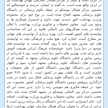
در ایران است و خیلی از مراکز همکار، سازمان جهانی بهداشت نیز
در ایران واقع شده است. به گفته ی ایشان، خرسند و خوشحالیم که
نخستین مرکز همکار یونسکو در حیطه علوم پزشکی در دانشگاه
علوم پزشکی مشهد افتتاح شده است در نوع خود برای مجموعه
وزارت بهداشت افق جدیدی جهت تداوم و استمرار همکاری ها به
وجود می آورد. معاون تحقیقات و فناوری وزارت بهداشت با اعلان
اینکه در بحث همکاریهای بین المللی علاوه بر این که شناساندن
توانمندی های کشور اهمیت دارد، بهره برداری از توانمندی های جهانی
نیز مطرح است، اشاره کرد: هیچ ملت و فرهنگی نباید به توانمندی
های خود مغرور شود و باید با روی گشاده نسبت به توانمندی های
موجود در دنیا پذیرا باشد. خوشبختانه فرهنگ ایرانی همیشه آغوش
بازی برای جذب بهترین های دانش دنیا داشته است. وی با قدردانی از
رییس سابق و فعلی دانشگاه علوم پزشکی مشهد به گوشه ای از
توانمندی های دانشگاه علوم پزشکی مشهد اشاره نمود و اظهار
داشت: این دانشگاه چهارمین دانشگاه کشور از نظر تحقیقات و
فناوری است و یک قطب مهم در کشور است. با حدود ۹۶۹ عضو
هیات علمی که در دانشگاه علوم پزشکی فعال می باشند در بحث
اثرگذاری پژوهش دومین دانشگاه علوم پزشکی کشور محسوب می
شود. در حیطه فناوری هم سومین رتبه را دارد. بدین سبب این که
نخستین مرکز بین المللی یونسکو در مشهد افتتاح شده نباید جای
تعجب داشته باشد. معاون تحقیقات و فناوری وزارت بهداشت، اضافه
کرد: جای امیدواری است که این دانشگاه درحال برنامه ریزی است تا
برخی از مراکز را بعنوان مراکز همکار سازمان جهانی بهداشت ارتقا