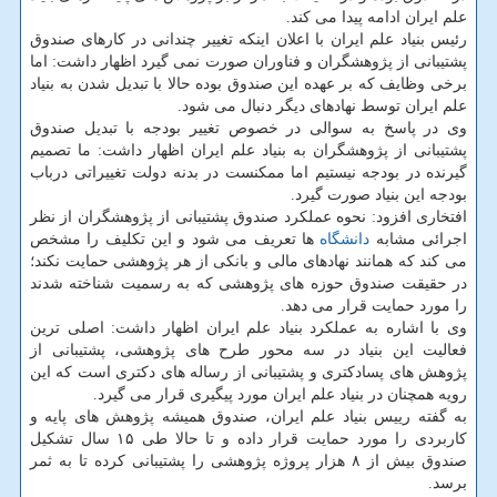
علم ایران ادامه پیدا می کند.
رئیس بنیاد علم ایران با اعلان اینکه تغییر چندانی در کارهای صندوق
پشتیبانی از پژوهشگران و فناوران صورت نمی گیرد اظهار داشت: اما
برخی وظایف که بر عهده این صندوق بوده حالا با تبدیل شدن به بنیاد
علم ایران توسط نهادهای دیگر دنبال می شود.
وی در پاسخ به سوالی در خصوص تغییر بودجه با تبدیل صندوق
پشتیبانی از پژوهشگران به بنیاد علم ایران اظهار داشت: ما تصمیم
گیرنده در بودجه نیستیم اما ممکنست در بدنه دولت تغییراتی درباب
بودجه این بنیاد صورت گیرد.
افتخاری افزود: نحوه عملکرد صندوق پشتیبانی از پژوهشگران از نظر
اجرائی مشابه
دانشگاه
ها تعریف می شود و این تکلیف را مشخص
می کند که همانند نهادهای مالی و بانکی از هر پژوهشی حمایت نکند؛
در حقیقت صندوق حوزه های پژوهشی که به رسمیت شناخته شدند
را مورد حمایت قرار می دهد.
وی با اشاره به عملکرد بنیاد علم ایران اظهار داشت: اصلی ترین
فعالیت این بنیاد در سه محور طرح های پژوهشی، پشتیبانی از
پژوهش های پسادکتری و پشتیبانی از رساله های دکتری است که این
رویه همچنان در بنیاد علم ایران مورد پیگیری قرار می گیرد.
به گفته رییس بنیاد علم ایران، صندوق همیشه پژوهش های پایه و
کاربردی را مورد حمایت قرار داده و تا حالا طی ۱۵ سال تشکیل
صندوق بیش از ۸ هزار پروژه پژوهشی را پشتیبانی کرده تا به ثمر
برسد.