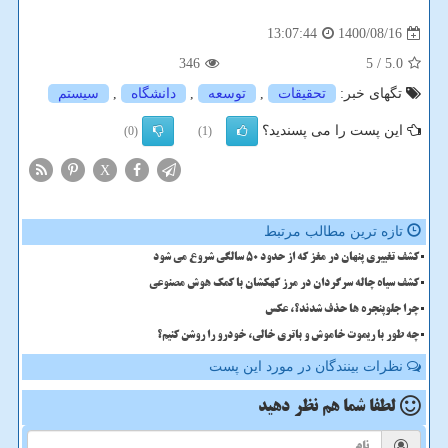
1400/08/16
13:07:44
346
/ 5
5.0
تگهای خبر:
تحقیقات
,
توسعه
,
دانشگاه
,
سیستم
این پست را می پسندید؟
(0)
(1)
X
تازه ترین مطالب مرتبط
کشف تغییری پنهان در مغز که از حدود 50 سالگی شروع می شود
کشف سیاه چاله سرگردان در مرز کهکشان با کمک هوش مصنوعی
چرا جلوپنجره ها حذف شدند؟، عکس
چه طور با ریموت خاموش و باتری خالی، خودرو را روشن کنیم؟
نظرات بینندگان در مورد این پست
لطفا شما هم
نظر دهید