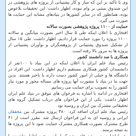
وی با تاکید بر این که ساز و کار پشتیبانی از پروژه های پژوهشی در
این صندوق مبتنی بر وام نبوده، اظهار داشت: این تحقیقات بلاعوض
بوده، همانطور که در سایر کشورها در بنیادهای مشابه این حمایت ها
صورت می گیرد.
حمایت از ۱۱۰۰ پروژه پژوهشی بصورت سالانه
افتخاری با اعلان اینکه طی ۵ سال اخیر بصورت میانگین و سالانه
۱۱۰۰ پروژه را مورد حمایت قرار دادیم، اظهار داشت: طی ۱۵ سال
از تشکیل صندوق پشتیبانی از پژوهشگران و نوآوران پشتیبانی از
پروژه ها به مرور بالا رفته است.
همکاری با صد دانشمند کشور
رئیس بنیاد علم ایران با اعلان اینکه در این بنیاد با ۱۰۰نفر از
دانشمندان کشور همکاری مستقیم داریم اظهار داشت: این افراد در
دانشگاه ها و خیلی از امور کشور دست دارند یا باخبر هستند. بدین
جهت ما در بنیاد با مشورت آنها پروژه های مساله محور و مورد نیاز
کشور را به تصویب برای حمایت می رسانیم.
افتخاری در ادامه با اشاره به فرخوان های موفق در بنیاد علم ایران
اظهار داشت: یکی از این فراخوان های درباب تشکیل گروه های
تحقیقاتی مشترک بین ایران و روسیه بود.
رئیس بنیاد علم ایران اضافه کرد: ۳۸۰ پروژه مشترک بین
محققان
ایرانی و روسیه ای به این فراخوان ارسال شد. مقرر است از ۴۱
طرح مشترک بصورت همکاری مشترک حمایت شود تا این پروژه ها
به نتیجه برسند.
وی با اشاره به پروژه های مشترک ایران و چین اظهار داشت: با