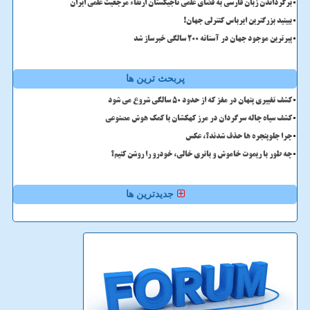
برگرداندن زبان فارسی به فضای علمی تاجیکستان ارتقاء مرجعیت علمی ایران
ببینید بزرگترین ایرباس کنترلی جهان!
پیرترین موجود جهان در آستانه ۲۰۰ سالگی خبرساز شد
پربحث ترین ها
کشف تغییری پنهان در مغز که از حدود 50 سالگی شروع می شود
کشف سیاه چاله سرگردان در مرز کهکشان با کمک هوش مصنوعی
چرا جلوپنجره ها حذف شدند؟، عکس
چه طور با ریموت خاموش و باتری خالی، خودرو را روشن کنیم؟
جدیدترین ها