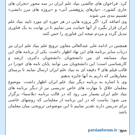
کرد: فراخوان های چالشی بنیاد علم ایران در سه محور «بحران های
جاری کشور»، «نیازهای پژوهشی آنی» و «پروژه های مرز دانشی»
تقسیم بندی می شوند.
وی اضافه کرد: اگر پروژه هایی در هر حوزه ای مورد تایید بنیاد علم
ایران قرار بگیرد از آنها حمایت می نماییم تا در نهایت به یک فناوری
تبدیل گردد و مردم نتیجه این فناوری را حس کنند.
همچنین در ادامه علی عبدالعالی معاون ترویج علم بنیاد علم ایران نیز
درباب سایر برنامه های این نهاد اظهار داشت: یکی از برنامه های این
بنیاد مسابقه ای بین دانشجویان دانشجویان دکتری، ارشد و
کارشناسی است؛ این دانشجویان می توانند پایان نامه های خودرا در
قالب فیلم های ۳ دقیقه ای به بنیاد علم ایران ارسال نمایند تا برمبنای
معیارهایی که داریم به آنها جایزه بدهیم.
وی با اشاره به برنامه دیگر بنیاد علم ایران اظهار داشت: موضوع
معلمان خلاق با مهارت های خاص تدریسی نیز از دیگر برنامه های
بنیاد علم ایران بشمار می رود که در قالب برنامه «پلاسما» برگزار
می شود؛ بناست که در این برنامه از معلمانی که روشهای خاصی
برای تدریس دارند تقدیر نماییم تا این موضوعی ترویجی میان معلمان
باشد.
منبع:
parsianforum.ir