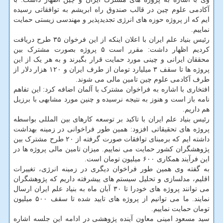
آکادمی علوم چین در قالب صندوق راه ابریشم به توافقاتی رسیده
ایم که از پروژه حوزه های انرژی تجدیدپذیر و مهندسی زیستی حمایت
نماییم.
رئیس بنیاد علم ایران با اعلان اینکه از این فرخوان ۳۵ طرح دریافت
کردیم اظهار داشت: مقرر است ۵ پروژه بصورت مشترک بین
محققان ایرانی و چینی مورد حمایت قرار بگیرند و به هر یک از این
پروژه ها تا سقف ۳ میلیارد تومان از طرف ایران و ۱۲۰ هزار دلار از
طرف آکادمی علوم چین تامین مالی می شوند.
افتخاری با اشاره به فراخوان مشترک با آلمان اضافه کرد: این تفاهم
نامه باز است و هنوز به نتیجه نرسیده و چنین مورد مشابهی با برزیل
هم داریم.
رئیس بنیاد علم ایران با تاکید بر توسعه کارهای بین المللی بواسطه
پروژه های تحقیقاتی افزود: همین طور فراخوانی در زمینه بهداشت
داشته ایم که برمبنای توافقات صورت گرفته از ۲۰ طرح مشترک بین
پژوهشگران کشور حمایت می نماییم. میزان تامین مالی پروژه ها در
این فرآیند همکاری ۶۰۰ میلیون تومان است.
به گفته وی همین طور فراخوان دیگری در زمینه انرژی، تغییرات
اقلیم، مدلسازی و تحلیل سیستم های ییشرفته داریم که پژوهشگران
می توانند پروژه های خودرا تا ۳۰ آبان ماه به بنیاد علم ایران ارسال
نمایند. ما می توانیم از پروژه های تایید شده تا سقف ۵۰۰ میلیون
تومان حمایت نماییم.
سید مسعود امینی معاون آینده پژوهشی در ادامه این جلسه اشاره