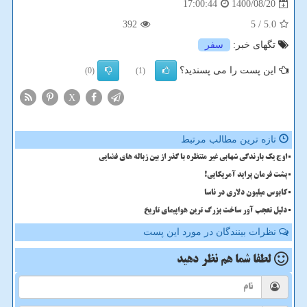
1400/08/20
17:00:44
392
/ 5
5.0
تگهای خبر:
سفر
این پست را می پسندید؟
(0)
(1)
X
تازه ترین مطالب مرتبط
اوج یک بارندگی شهابی غیر منتظره با گذر از بین زباله های فضایی
پشت فرمان پراید آمریکایی!
کابوس میلیون دلاری در ناسا
دلیل تعجب آور ساخت بزرگ ترین هواپیمای تاریخ
نظرات بینندگان در مورد این پست
لطفا شما هم
نظر دهید