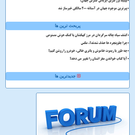
ببینید بزرگترین ایرباس کنترلی جهان!
پیرترین موجود جهان در آستانه ۲۰۰ سالگی خبرساز شد
پربحث ترین ها
کشف سیاه چاله سرگردان در مرز کهکشان با کمک هوش مصنوعی
چرا جلوپنجره ها حذف شدند؟، عکس
چه طور با ریموت خاموش و باتری خالی، خودرو را روشن کنیم؟
آیا کتاب خواندن مغز انسان را تغییر می دهد؟
جدیدترین ها