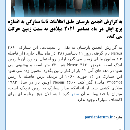
به گزارش انجمن پارسیان طبق اطلاعات ناسا سیارکی به اندازه
برج ایفل در ماه دسامبر ۲۰۲۱ میلادی به سمت زمین حرکت
می کند.
به گزارش انجمن پارسیان به نقل از ایندپندنت، این سیارک ۴۶۶۰
Nereus نام گرفته، روز ۱۱ دسامبر (۲۸ آذر ماه سال جاری) از فاصله
۲.۴ میلیون مایلی زمین می گذرد ازاین رو احتمال برخورد آن با زمین
اندک است. عرض ۴۶۶۰ Nereus هم ۳۳۰ متر است و پیشبینی می
شود در دهه های آتی ۱۲ بار از کنار زمین بگذرد. تخمین زده می شود
این سیارک در ۱۴ فوریه ۲۰۶۰ از نزدیک ترین فاصله با زمین
(۷۴۵۶۴۵ مایل) گذر کند. ۴۶۶۰ Nereus اولین بار در سال ۱۹۸۲
میلادی کشف شد. از آنجائیکه مدار سیارک به زمین نزدیک است،
میتوان با فضاپیما به آن
سفر
کرد. البته الان هیچ برنامه ای برای
اکتشاف سیارک وجود ندارد.
منبع:
parsianforum.ir