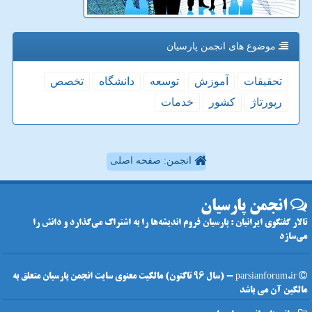
موضوع های انجمن پارسیان
تحقیقات
آموزش
توسعه
دانشگاه
تخصص
رپورتاژ
كشور
خدمات
انجمن: صفحه اصلی
انجمن پارسیان
تالار گفتگوی ایرانیان : پارسیان فروم اندیشه‌ها را به اشتراک می‌گذارد و دانش را
می‌سازد
parsianforum.ir - (سال 96 تاکنون) مالکیت معنوی سایت انجمن پارسیان متعلق به
مالکین آن می باشد