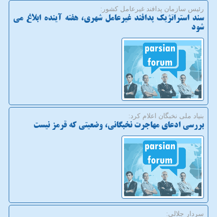
رئیس سازمان پدافند غیرعامل كشور:
سند استراتژیك پدافند غیرعامل شهری، هفته آینده ابلاغ می
شود
بنیاد ملی نخبگان اعلام كرد:
بررسی ادعای مهاجرت نخبگانی، وضعیتی كه قرمز نیست
سردار جلالی: