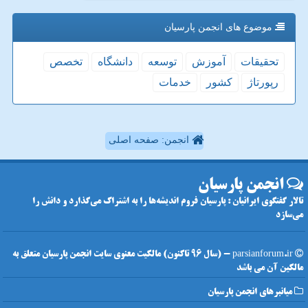
موضوع های انجمن پارسیان
تحقیقات
آموزش
توسعه
دانشگاه
تخصص
رپورتاژ
كشور
خدمات
انجمن: صفحه اصلی
انجمن پارسیان
تالار گفتگوی ایرانیان : پارسیان فروم اندیشه‌ها را به اشتراک می‌گذارد و دانش را
می‌سازد
parsianforum.ir - (سال 96 تاکنون) مالکیت معنوی سایت انجمن پارسیان متعلق به
مالکین آن می باشد
میانبرهای انجمن پارسیان