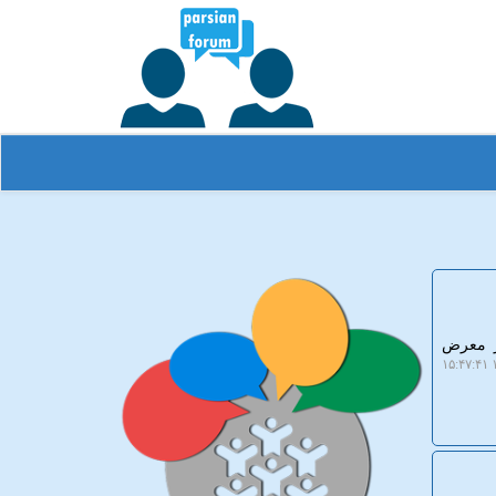
در معرض
۱