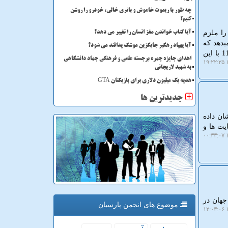
چه طور با ریموت خاموش و باتری خالی، خودرو را روشن
کنیم؟
را ملزم
آیا کتاب خواندن مغز انسان را تغییر می دهد؟
یدهد که
آیا پهپاد رهگیر جایگزین موشک پدافند می شود؟
حتی سیستم عامل اختصاصی مایکروسافت هم روی رم 8 گیگابایتی عملکرد مناسبی عرضه نمی دهد و ویندوز 11 با این
اهدای جایزه چهره برجسته علمی و فرهنگی جهاد دانشگاهی
۱
به شهید لاریجانی
هدیه یک میلیون دلاری برای بازیکنان GTA
جدیدترین ها
ان داده
یت ها و
۱
موخته ایرانی از 200 دانشگاه برتر جهان در
موضوع های انجمن پارسیان
۱