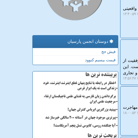
واقعیتی
۱
دوستان انجمن پارسیان
فیش حج
قیمت بیسیم کنوود
ام نمود هواپیمای هایپرسونیک و بازبازیابی پذیر Talon-A با موفقیت از
ت) دست یافته است. این
 تجاری
پربیننده ترین ها
۱
اخطار در رابطه با نتایج پنهان قطع اینترنت اینترنت، خود
زندگی است نه یک ابزار فرعی
برگرداندن زبان فارسی به فضای علمی تاجیکستان ارتقاء
مرجعیت علمی ایران
 مهاجرت
ببینید بزرگترین ایرباس کنترلی جهان!
۱
پیرترین موجود جهان در آستانه ۲۰۰ سالگی خبرساز شد
آیا جنگنده روسی، کابوس نسل پنجم آمریکاست؟
پربحث ترین ها