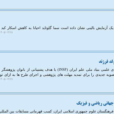
یک آزمایش بالینی نشان داده است سما گلوتاید احیانا به کاهش اسکار کبد د
۴۰۵/۰۴/۲۸ ۱۶:۰۷:۴۱
لد فرزند
به گزارش انجمن پارسیان، شورای علمی بنیاد ملی علم ایران (INSF) با هدف پشتیبانی از بانو
به جدیدی را برای تمدید مهلت های پژوهشی و اجرای طرح ها به ازای تول
۴۰۵/۰۴/۲۷ ۱۳:۱۱:۴۶
 جهانی ریاضی و فیزیک
فرهنگستان علوم جمهوری اسلامی ایران، کسب قهرمانی مسابقات بین الملل