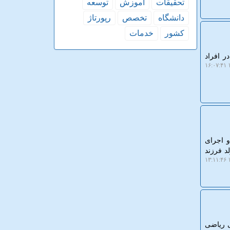
تحقیقات
آموزش
توسعه
دانشگاه
تخصص
رپورتاژ
كشور
خدمات
ر افراد
۱
ان پژوهشگر و اجرای
د فرزند
۱
ی ریاضی