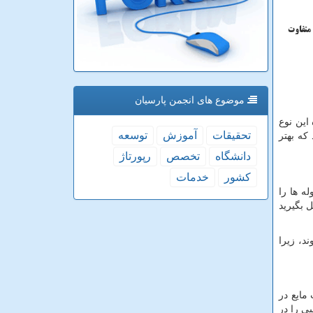
1 تا 16 اینچی عرضه می‌شوند. ضخامت آن‌ها نیز از 3 تا 7.9 میلی‌متر متفاوت
موضوع های انجمن پارسیان
 این نوع
تحقیقات
آموزش
توسعه
که بهتر
دانشگاه
تخصص
رپورتاژ
كشور
خدمات
ه ها را
 بگیرید
د، زیرا
مایع در
ی را در