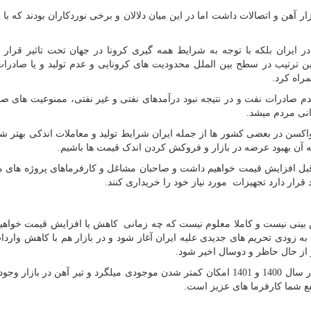
 آهن و اتصالات داشت اما در این میان دلالان و برخی نوردکاران بودند که با ا
در ایران بلکه با توجه به شرایط همه گیری کرونا در جهان تحت تاثیر قرار
ین ترتیب در سطح بین الملل محدودیت های کرونایی و عدم تولید و یا صادرا
مراه کرد.
دم صادرات نفت و در نتیجه نبود درآمدهای نفتی و غیر نفتی، ممنوعیت های صا
انی مردم میشد.
و تزریق واکسن در بعضی کشور ها از جمله ایران شرایط تولید و معاملات اندکی بهتر
وانه آن بهبود عرضه در بازار و فروکش کردن اندک قیمت ها باشیم.
رویم در سال 1401 کمتر از دوسال قبل افزایش قیمت خواهیم داشت و صاحبان مشاغل و کارفرماهای پروژه ها
 قرار دارد تجهیزات مورد نیاز خود را خریداری کنند.
یش بینی نیست و کاملا معلوم نیست که چه زمانی کاهش یا افزایش قیمت خواه
 زودی تحریم های جدیدی علیه ایران آغاز شود و در بازار هم با کاهش واردا
از حال حاظر و دوسال اخیر شود.
البته با توجه به بیشتر شدن ساختمان سازی توسط دولت در سال 1400 و 1401 امکان کمتر شدن موجودی میلگرد و تیر آهن در با
نفع شما کارفرما های عزیز است.