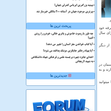
ببینید بزرگترین ایرباس کنترلی جهان!
پیرترین موجود جهان در آستانه ۲۰۰ سالگی خبرساز شد
.
پربحث ترین ها
و حرفه خود
رای سال
چه طور با ریموت خاموش و باتری خالی، خودرو را روشن
کنیم؟
آیا کتاب خواندن مغز انسان را تغییر می دهد؟
از دیگر
آیا پهپاد رهگیر جایگزین موشک پدافند می شود؟
اهدای جایزه چهره برجسته علمی و فرهنگی جهاد دانشگاهی
به شهید لاریجانی
سمان در
رند و به
جدیدترین ها
میتوانید