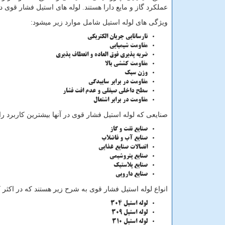
عملکرد گاز و مایع دارا هستند. لوله های استیل فشار قوی 
ویژگی های لوله استیل شامل موارد زیر میشود:
نارسانایی جریان الکتریکی
مقاومت شیمیایی
ضربه پذیری فوق العاده و انعطاف پذیری
مقاومت کششی بالا
وزن سبک
مقاومت در برابر ساییدگی
سطح داخلی صیقلی و عدم افت فشار
مقاومت در برابر اشتعال
صنایعی که لوله استیل فشار قوی در آنها بیشترین کاربرد را د
صنایع نفت و گاز
صنایع آب و فاضلاب
اتصالات صنایع غذایی
صنایع پتروشیمی
صنایع پلاستیک
صنایع دارویی
انواع لوله استیل فشار قوی به شرح زیر هستند که در اکثر کا
لوله استیل 304
لوله استیل 309
لوله استیل 310