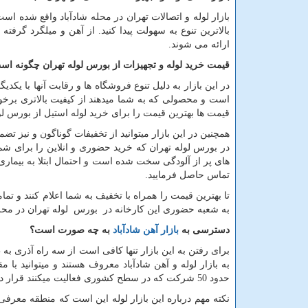
بازار لوله و اتصالات تهران در محله شادآباد واقع شده اس
بالاترین تنوع به سهولت پیدا کنید. از آهن و میلگرد گرفته 
ارائه می شوند.
قیمت خرید لوله و تجهیزات از بورس لوله تهران چگونه اس
در این بازار به دلیل تنوع فروشگاه ها و رقابت آنها با یکد
است و محصولی که به شما میدهند از کیفیت بالاتری برخور
قیمت ها بهترین قیمت را برای خرید لوله استیل از بورس لول
همچنین در این بازار میتوانید از تخفیفات گوناگون و نیز تضم
در بورس لوله تهران که خرید حضوری و انلاین را برای شم
های پر از آلودگی سخت شده است و احتمال ابتلا به بیماری
تماس حاصل فرمایید.
تا بهترین قیمت را همراه با تخفیف به شما اعلام کنند و
به شعبه حضوری این کارخانه در بورس لوله تهران در محله 
دسترسی به
بازار آهن شادآباد
به چه صورت است؟
برای رفتن به این بازار تنها کافی است از سه راه آذری به
به بازار لوله و آهن شادآباد معروف هستند و میتوانید با 
حدود 50 شرکت که در سطح کشوری فعالیت میکنند قرار دارند.
نکته مهم درباره این بازار لوله این است که منطقه معرف