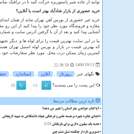
توانید از جاده شیر پاستوریزه حرکت کنید تا در ترافیک نمانی
خرید حضوری از بازار شادآباد بهتر است یا آنلاین؟
خرید غیر حضوری از بورس آهن تهران شاید از همان ابتدای ک
مغازه و فروشگاه مورد نظر خود را پیدا کنید از این رو م
آشنایی پیدا کنید و بعد از آن با گرفتن آدرس سایت و شم
ما در این سایت بهترین قیمت را برای لوله ها و دیگر تجی
که بهترین قیمت در بازار و بورس لوله استیل تهران هستن
کمترین زمان ممکن درب محل مورد نظر سفارشات خود را 
1400/10/13
22:38:58
تگهای خبر:
رپورتاژ
,
آنلاین
,
استاندارد
,
تحق
این پست را می پسندید؟
(0)
(1)
تازه ترین مطالب مرتبط
آیا کتاب خواندن مغز انسان را تغییر می دهد؟
اهدای جایزه چهره برجسته علمی و فرهنگی جهاد دانشگاهی به شهید لاریجانی
هدیه یک میلیون دلاری برای بازیکنان GTA
تصویری تازه از جنگنده نسل ششم چین