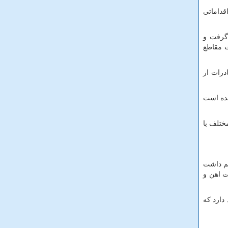
قداماتی
 گرفت و
ت مقاطع
درات از
 شده است
ی مختلف با
یم داشت
ت اهن و
زار وجود دارد که