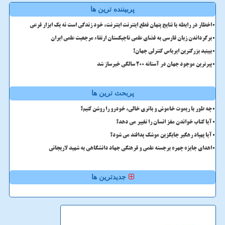
پربیننده ترین ها
اخطار در رابطه با نتایج پنهان قطع اینترنت اینترنت، خود زندگی است نه یک ابزار فرعی
برگرداندن زبان فارسی به فضای علمی تاجیکستان ارتقاء مرجعیت علمی ایران
ببینید بزرگترین ایرباس کنترلی جهان!
پیرترین موجود جهان در آستانه ۲۰۰ سالگی خبرساز شد
پربحث ترین ها
چه طور با ریموت خاموش و باتری خالی، خودرو را روشن کنیم؟
آیا کتاب خواندن مغز انسان را تغییر می دهد؟
آیا پهپاد رهگیر جایگزین موشک پدافند می شود؟
اهدای جایزه چهره برجسته علمی و فرهنگی جهاد دانشگاهی به شهید لاریجانی
جدیدترین ها