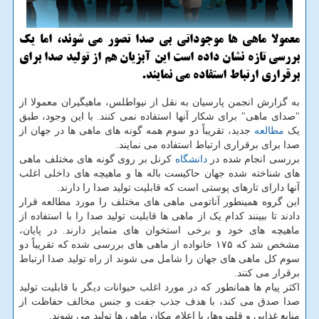
معمولا ماهی ها موجوداتی بی صدا تصور می شوند، اما یک
بررسی تازه نشان داده است این آبزیان هم از تولید صدا برای
برقراری ارتباط استفاده می نمایند.
به گزارش انجمن پارسیان به نقل از نیواطلس، ماهیگیران معمولا از
"صدای ماهی" برای شکار آنها استفاده نمی کنند. با این وجود، طبق
یک
مطالعه
جدید، تقریباً دو سوم همه گونه های ماهی ها در جهان از
صدا برای برقراری ارتباط استفاده می نمایند.
بررسی انجام شده در
دانشگاه
کرنل بر روی گونه های مختلف ماهی
های شناخته شده جهان حاکیست باله ها و ماهیچه های داخلی اغلب
آنها دارای تارهای پوستی است که قابلیت تولید صدا را دارند.
این گروه همینطور آناتومی ماهی های مختلف را مورد مطالعه قرار
دادند تا ببینند کدام یک از ماهی ها قابلیت تولید صدا را با استفاده از
ماهیچه های خود و برخی استخوان های متمایز دارند. در پایان،
مشخص شد که ۱۷۵ خانواده از ماهی های بررسی شده که تقریباً دو
سوم کل ماهی های جهان را شامل می شوند از راه تولید صدا ارتباط
برقرار می کنند.
اکثر پیام ها همانطور که در مورد اغلب حیوانات دیگر با قابلیت تولید
صدا صدق می کند، با هدف جذب جفت و جنس مخالف حفاظت از
منابع غذایی و قلمروها، یا اعلام مکان ماهی ها تولید می شوند.