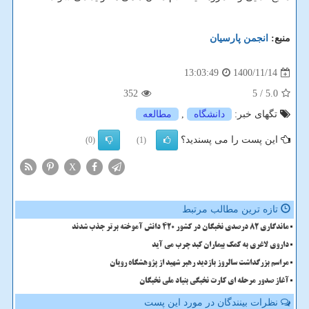
منبع:
انجمن پارسیان
1400/11/14
13:03:49
352
/ 5
5.0
تگهای خبر:
دانشگاه
,
مطالعه
این پست را می پسندید؟
(0)
(1)
X
تازه ترین مطالب مرتبط
ماندگاری 82 درصدی نخبگان در کشور 420 دانش آموخته برتر جذب شدند
داروی لاغری به کمک بیماران کبد چرب می آید
مراسم بزرگداشت سالروز بازدید رهبر شهید از پژوهشگاه رویان
آغاز صدور مرحله ای کارت نخبگی بنیاد ملی نخبگان
نظرات بینندگان در مورد این پست