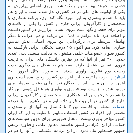
قدمی ما خواهد بود. تأمین و نگهداشت نیروی انسانی پرارزش به
یکی از اولویت های ملی در هر کشوری بدل شده است و ایران هم
باید با اهتمام بیشتری به این مورد نگاه کند. وی، برنامه همکاری با
متخصصان و کارآفرینان ایرانی خارج از کشور را یکی از تلاشهای
موثر برای حفظ و نگهداشت نیروی انسانی پرارزش در کشور دانست
و اضافه کرد: باید بتوانیم با کمک این برنامه و هم افزایی با دیگر
نهادهای مرتبط، برای بازگرداندن این نیروی انسانی تلاش نماییم.
ستاری اضافه کرد: هم اکنون ۲۵ درصد نخبگان ایرانی بازگشته به
کشور بعنوان عضو هیات علمی مشغول به فعالیت هستند. یعنی عددی
حدود ۴۰۰ نفر از آنها که در بهترین دانشگاه های ایران به تربیت
نیروی انسانی اشتغال دارند. بقیه هم به شکل های دیگری جذب
زیست بوم فناوری نوآوری شدند. به صورت مثال امروز ۳۰۰
استارتاپ
خوب ما توسط این افراد در کشور بوجود آمده است. وی
افزود: در این میان نباید از نخبگان غیر ایرانی بعنوان سرمایه های
تزریق شده به زیست بوم فناوری و نوآوری هم غافل شویم. این کار
را هم در چارچوب برنامه همکاری با متخصصان و کارآفرینان ایرانی
خارج از کشور در اولویت قرار داده ایم و در تلاشیم تا با عرضه
خدمات
مختلف و اقامت بین ۳ تا ۵ سال به آنها، از توانمندی و
تخصص این افراد در کشور استفاده نماییم. با عنایت به این که ایران
کشور مهاجر پذیری نیست، تابحال ضرورتی برای تدوین سیاست های
حمایتی از این افراد در کشور نداشتیم. معاون علمی و فناوری رئیس
جمهور همینطور بیان نمود: در این برنامه پشتیبانی از آنها را هم در