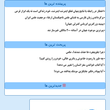
پربیننده ترین ها
اخطار در رابطه با نتایج پنهان قطع اینترنت اینترنت، خود زندگی است نه یک ابزار فرعی
برگرداندن زبان فارسی به فضای علمی تاجیکستان ارتقاء مرجعیت علمی ایران
ببینید بزرگترین ایرباس کنترلی جهان!
پیرترین موجود جهان در آستانه ۲۰۰ سالگی خبرساز شد
پربحث ترین ها
چرا جلوپنجره ها حذف شدند؟، عکس
چه طور با ریموت خاموش و باتری خالی، خودرو را روشن کنیم؟
آیا کتاب خواندن مغز انسان را تغییر می دهد؟
آیا پهپاد رهگیر جایگزین موشک پدافند می شود؟
جدیدترین ها