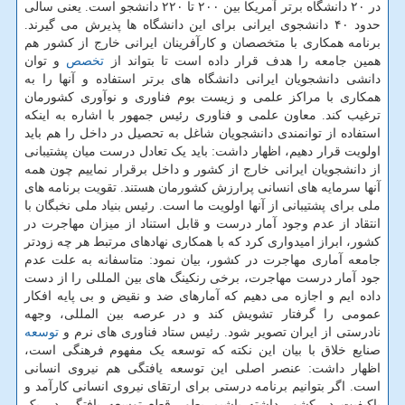
در ۲۰ دانشگاه برتر آمریکا بین ۲۰۰ تا ۲۲۰ دانشجو است. یعنی سالی
حدود ۴۰ دانشجوی ایرانی برای این دانشگاه ها پذیرش می گیرند.
برنامه همکاری با متخصصان و کارآفرینان ایرانی خارج از کشور هم
همین جامعه را هدف قرار داده است تا بتواند از
تخصص
و توان
دانشی دانشجویان ایرانی دانشگاه های برتر استفاده و آنها را به
همکاری با مراکز علمی و زیست بوم فناوری و نوآوری کشورمان
ترغیب کند. معاون علمی و فناوری رئیس جمهور با اشاره به اینکه
استفاده از توانمندی دانشجویان شاغل به تحصیل در داخل را هم باید
اولویت قرار دهیم، اظهار داشت: باید یک تعادل درست میان پشتیبانی
از دانشجویان ایرانی خارج از کشور و داخل برقرار نماییم چون همه
آنها سرمایه های انسانی پرارزش کشورمان هستند. تقویت برنامه های
ملی برای پشتیبانی از آنها اولویت ما است. رئیس بنیاد ملی نخبگان با
انتقاد از عدم وجود آمار درست و قابل استناد از میزان مهاجرت در
کشور، ابراز امیدواری کرد که با همکاری نهادهای مرتبط هر چه زودتر
جامعه آماری مهاجرت در کشور، بیان نمود: متاسفانه به علت عدم
جود آمار درست مهاجرت، برخی رنکینگ های بین المللی را از دست
داده ایم و اجازه می دهیم که آمارهای ضد و نقیض و بی پایه افکار
عمومی را گرفتار تشویش کند و در عرصه بین المللی، وجهه
نادرستی از ایران تصویر شود. رئیس ستاد فناوری های نرم و
توسعه
صنایع خلاق با بیان این نکته که توسعه یک مفهوم فرهنگی است،
اظهار داشت: عنصر اصلی این توسعه یافتگی هم نیروی انسانی
است. اگر بتوانیم برنامه درستی برای ارتقای نیروی انسانی کارآمد و
باکیفیت در کشور داشته باشیم بطور قطع توسعه یافتگی در یک