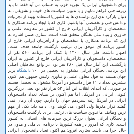
برای دانشجویان ایرانی یک تجربه خوب به حساب می آید فقط ما باید
زیرساختی فراهم نماییم و با تدوین سیاست های خوب و تشویقی، به
دنبال بازگرداندن این توانمندی ها به کشور یا استفاده بهینه از تجربیات
و دانش فنی و تخصصی آنها باشیم. کاری که با ایجاد برنامه همکاری با
متخصصان و کارآفرینان ایرانی خارج از کشور در معاونت علمی و
فناوری و بنیاد ملی نخبگان محقق شده است. ستاری ضمن اشاره به
این که برنامه همکاری با متخصصان و کارآفرینان ایرانی خارج از
کشور برنامه ای موفق برای ترغیب بازگشت جامعه هدف است،
اظهار داشت: طی سال ۱۴۰۰ با کمک این برنامه ۵۶۰ نفر از
متخصصان، دانشجویان و کارآفرینان ایرانی خارج از کشور به ایران
بازگشتند، این آمار سال قبل ۴۸۰ نفر بود. در واقع مخاطبان اصلی
این برنامه، نخبگان ایرانی مشغول به تحصیل در ۱۰۰
دانشگاه
برتر
جهان هستند. به قول معاون علمی و فناوری رئیس جمهور، هم اکنون
بیشترین تعداد با ۱۱ هزار دانشجو در آمریکا مشغول به تحصیل هستند
در صورتی که ابتدای انقلاب این آمار ۵۲ هزار نفر بود یعنی بزرگترین
کلونی ایرانی در آمریکا. اما هم اکنون بر مبنای تعداد دانشجویان
ایرانی در آمریکا رتبه سیزدهم جهان را داریم. چون آن زمان نمی
گفتند فرار مغزها ولی اکنون می گویند. وی ادامه داد: یکی از مهم
ترین وظایف ما تدوین سیاست های ترغیبی برای بازگشت دانشجویان
و نخبگان ایرانی بعنوان بزرگ ترین سرمایه های انسانی به کشور
است. کاری که امروز در همه کشورها با برنامه ای ملی و مدون در
حال اجرا می باشد. ستاری افزود: هم اکنون تعداد دانشجویان ایرانی