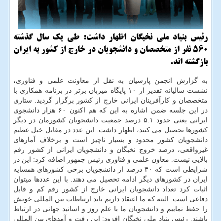
رئیس بنیاد ملی نخبگان اظهار داشت: طی یک سال گذشته
۵۶۰ نفر از متخصصان و دانشجویان در خارج از کشور به ایران
بازگشته اند.
به گزارش انجمن پارسیان به نقل از معاونت علمی و فناوری،
نشست سالیانه تقدیر از ۱۰ پایگاه میزبان برتر در برنامه همکاری با
متخصصان و کارآفرینان ایرانی خارج از کشور برگزار گردید. ستاری
در این جلسه ضمن اشاره به این که هم اکنون ۶۰ هزار دانشجوی
ایرانی یعنی حدود ۵.۱ درصد جمعیت دانشجویان کشورمان در دیگر
کشورها تحصیل می کنند، اظهار داشت: این عدد در مقابل خیل عظیم
دانشجویان کشور محدود و بسیار ناچیز است و برخلاف آمارهای
غیرواقعی، درصد خروج نخبگان و دانشجویان ایرانی از کشور رقم
بالایی نیست. معاون علمی و فناوری رئیس جمهور اضافه کرد: این در
شرایطی است که ۳۰ درصد از دانشجویان برخی کشورهای همسایه
ایران در کشورهای دیگر ادامه تحصیل می دهند. با این عددها میتوان
اثبات کرد تعداد دانشجویان ایرانی خارج از کشور رقم کم و قابل
دفاعی است. البته که ما اعتقاد داریم باید ارتباطات بین المللی خویش
را حفظ نماییم و دانشجویان ما با علم روز و اساتید جهانی در ارتباط
باشند. رئیس بنیاد ملی نخبگان افزود: این رفت و آمدهای بین المللی