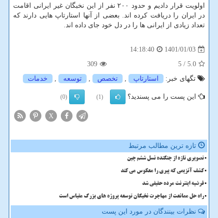
اولویت قرار دادیم و حدود ۲۰۰ نفر از این نخبگان غیر ایرانی اقامت
در ایران را دریافت کرده اند. بعضی از آنها استارتاپ هایی دارند که
تعداد زیادی از ایرانی ها را در دل خود جای داده اند.
1401/01/03
14:18:40
309
/ 5
5.0
تگهای خبر:
استارتاپ
,
تخصص
,
توسعه
,
خدمات
این پست را می پسندید؟
(0)
(1)
X
تازه ترین مطالب مرتبط
تصویری تازه از جنگنده نسل ششم چین
کشف آنزیمی که پیری را معکوس می کند
فرضیه اینترنت مرده حقیقی شد
راه حل ممانعت از مهاجرت نخبگان توسعه پروژه های بزرگ مقیاس است
نظرات بینندگان در مورد این پست