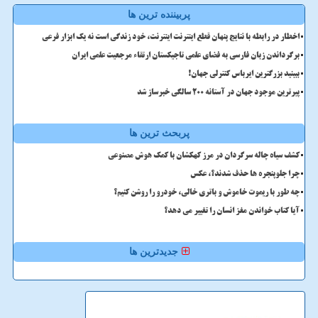
پربیننده ترین ها
اخطار در رابطه با نتایج پنهان قطع اینترنت اینترنت، خود زندگی است نه یک ابزار فرعی
برگرداندن زبان فارسی به فضای علمی تاجیکستان ارتقاء مرجعیت علمی ایران
ببینید بزرگترین ایرباس کنترلی جهان!
پیرترین موجود جهان در آستانه ۲۰۰ سالگی خبرساز شد
پربحث ترین ها
کشف سیاه چاله سرگردان در مرز کهکشان با کمک هوش مصنوعی
چرا جلوپنجره ها حذف شدند؟، عکس
چه طور با ریموت خاموش و باتری خالی، خودرو را روشن کنیم؟
آیا کتاب خواندن مغز انسان را تغییر می دهد؟
جدیدترین ها