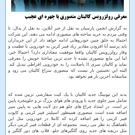
معرفی رولزرویس کالینان منصوری با چهره ای عجیب
به گزارش انجمن پارسیان به نقل از خبر آنلاین، به نقل از پدال، تا
وقتی مردم به خرید ساخته های منصوری ادامه می دهند، این شرکت
احتمالا به خلق چنین خودروهایی ادامه خواهد داد. از این خریداران
باید پرسید آیا افزودن مقادیر زیاد فیبر کربن به خودرویی با عظمت و
وقار رولزرویس کالینان واقعا موفقیت معناداری دارد؟ احتمالا خیر،
اما این مانع منصوری نشده تا جدید ترین ساختهٔ خویش را معرفی
نماید و کالینان سری II باصلابت را به خودرویی افراطی تبدیل کند.
البته این نخستین بار نیست که منصوری سراغ کالینان می رود و
متاسفانه آخرین بار هم نخواهد بود.
بدنه ابن تیونینگ جدید کالینان با یک کیت سفارشی تزیین شده که
شامل سپر جلوی جدید با ورودی های هوای بزرگ تر و جلوپنجره پایین
تر است. در امتداد چراغ های جلو هم دی لایت هایی به پایین سپر
اضافه شده است. منصوری همینطور اسپلیتر فیبر کربنی و کاپوت
فیبر کربنی را هم اضافه کرده که کاملا در خودرویی مثل این
ناهماهنگ به نظر می رسند. مجموعه ای از قطعات فیبر کربنی دیگر
مثل دریچه های جدید روی گلگیرهای جلو، فلاپ های دور گلگیر و