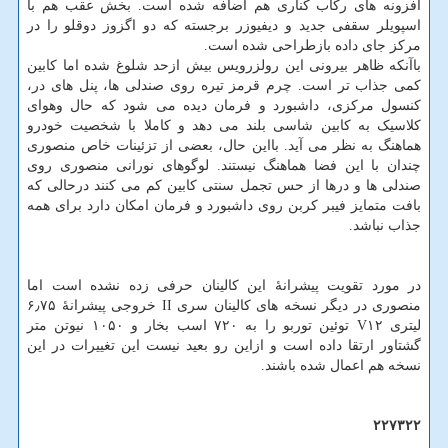
افزونه های رکاب کناری هم اضافه شده است. بخش عقب هم با
اسپویلر سقفی جدید و دیفیوزر برجسته که دو اگزوز دوقلو را در
مرکز جای داده بازطراحی شده است.
باآنکه ظاهر بیرونی این رولزرویس بیش ازحد شلوغ شده اما کابین
کمی جذاب تر است. چرم قرمز تیره روی صندلی ها، پنل های در،
کنسول مرکزی، داشبورد و فرمان دیده می شود که حال وهوای
کلاسیک به کابین شاسی بلند می دهد و کاملا با شخصیت خودرو
هماهنگ به نظر می آید. بااین حال، بعضی از تزئینات خاص منصوری
چندان با این فضا هماهنگ نیستند. لوگوهای نورانی منصوری روی
صندلی ها و درها از حس تجمل سنتی کابین کم می کنند درحالی که
بافت متمایز فیبر کربن روی داشبورد و فرمان امکان دارد برای همه
جذاب نباشد.
در مورد تقویت پیشرانهٔ این کالینان حرفی زده نشده است اما
منصوری در دیگر نسخه های کالینان سری II خروجی پیشرانهٔ ۶٫۷۵
لیتری V۱۲ توئین توربو را به ۷۲۰ اسب بخار و ۱۰۵۰ نیوتن متر
گشتاور ارتقا داده است و ازاین رو بعید نیست این تغییرات در این
نسخه هم اعمال شده باشند.
۲۲۷۳۲۲