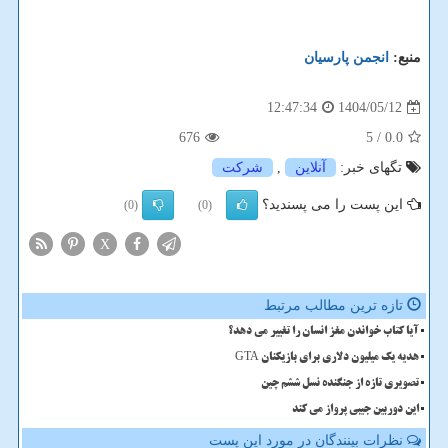
منبع:
انجمن پارسیان
1404/05/12
12:47:34
676
/ 5
0.0
تگهای خبر:
آنلاین
,
شركت
این پست را می پسندید؟
(0)
(0)
X
تازه ترین مطالب مرتبط
آیا کتاب خواندن مغز انسان را تغییر می دهد؟
هدیه یک میلیون دلاری برای بازیکنان GTA
تصویری تازه از جنگنده نسل ششم چین
این دوربین جیبی پرواز می کند
نظرات بینندگان در مورد این پست