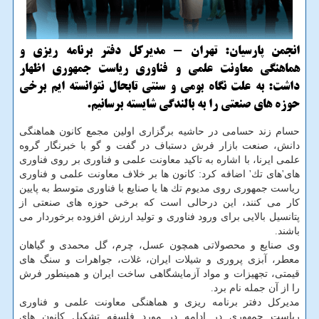
انجمن پارسیان: تهران - مدیركل دفتر برنامه ریزی و
هماهنگی معاونت علمی و فناوری ریاست جمهوری اظهار
داشت: به علت نگاه بومی و سنتی تابحال نتوانسته ایم برخی
حوزه های صنعتی را به بالندگی شایسته برسانیم.
حسام زند حسامی در حاشیه برگزاری اولین مجمع كانون هماهنگی
دانش، صنعت بازار فرش دستباف در گفت و گو با خبرنگار گروه
علمی ایرنا، با اشاره به تاكید معاونت علمی و فناوری بر روی فناوری
های'های تك' اضافه كرد: كانون ها بر خلاف معاونت علمی و فناوری
ریاست جمهوری روی مدیوم تك ها یا صنایع با فناوری متوسط به پایین
كار می كنند، این درحالی است كه برخی حوزه های صنعتی از
پتانسیل بالایی برای ورود فناوری و تولید ارزش افزوده برخوردار می
باشند.
وی صنایع و محصولاتی همچون عسل، چرم، گل محمدی و گیاهان
معطر، آبزی پروری و شیلات ایران، غلات، جواهرات و سنگ های
قیمتی، تجهیزات و مواد آزمایشگاهی ساخت ایران و همینطور فرش
را از آن جمله نام برد.
مدیركل دفتر برنامه ریزی و هماهنگی معاونت علمی و فناوری
ریاست جمهوری در ادامه در مورد فلسفه تشكیل كانون های