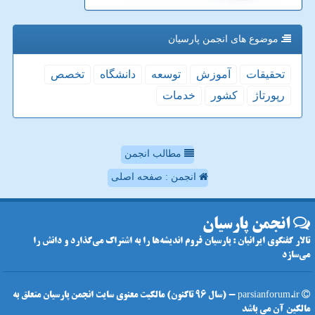
موضوع های انجمن پارسیان
تحقیقات
آموزش
توسعه
دانشگاه
تخصص
رپورتاژ
كشور
خدمات
مطالب انجمن
انجمن : صفحه اصلی
انجمن پارسیان
تالار گفتگوی ایرانیان : پارسیان فروم اندیشه‌ها را به اشتراک می‌گذارد و دانش را
می‌سازد
parsianforum.ir - (سال 96 تاکنون) مالکیت معنوی سایت انجمن پارسیان متعلق به
مالکین آن می باشد