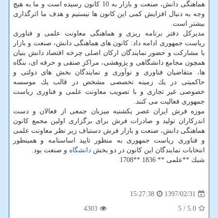
هماهنگی دانش، صنعت و بازار به 10 كانون رسیده است و ما به هیچ
وجه به دنبال افزایش كمی این كانون ها نیستیم و هدف ما اثرگذاری
بیشتر است.
مدیركل دفتر برنامه ریزی و هماهنگی معاونت علمی و فناوری
ریاست جمهوری ادامه داد: كانون های هماهنگی دانش، صنعت و بازار
با مشاركت و حضور نمایندگان اركان اصلی چرخه اقتصاد دانش بنیان
همچون مجامع دانشگاهی و پژوهشی، مراكز صنفی و حرفه ای، بنگاه
ها، متقاضیان فناوری و نوآوری و نمایندگان بخش های دولتی و
حاكمیتی در یك زمینه تخصصی مشخص در قالب یك موسسه
خصوصی غیر تجاری و با تصویب معاونت علمی و فناوری ریاست
جمهوری فعالیت می‏ كنند.
موزه فرش ایران عصر یكشنبه میزبان جمعی از فعالان و دست
اندركاران تولید و صادرات فرش برای برگزاری اولین مجمع كانون
هماهنگی دانش، صنعت و بازار فرش دستباف زیر نظر معاونت علمی
و فناوری ریاست جمهوری به منظور تایید اساسنامه و همینطور
انتخابات نمایندگان این كانون در دو بخش
دانشگاه
و صنعت بود.
شبك **علمی ** 1836 **1708
1397/02/31
15:27:38
4303
/ 5
5.0