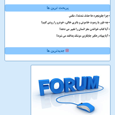
پربحث ترین ها
چرا جلوپنجره ها حذف شدند؟، عکس
چه طور با ریموت خاموش و باتری خالی، خودرو را روشن کنیم؟
آیا کتاب خواندن مغز انسان را تغییر می دهد؟
آیا پهپاد رهگیر جایگزین موشک پدافند می شود؟
جدیدترین ها