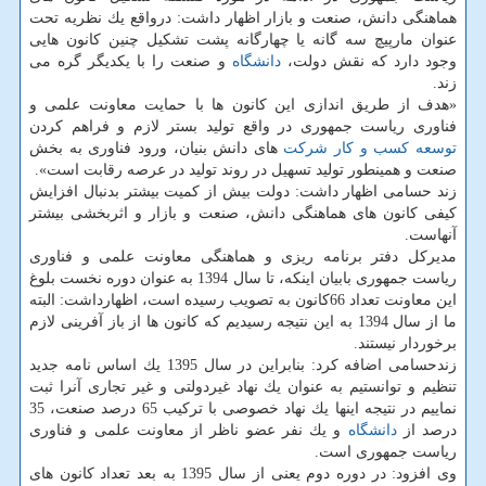
هماهنگی دانش، صنعت و بازار اظهار داشت: درواقع یك نظریه تحت
عنوان مارپیچ سه گانه یا چهارگانه پشت تشكیل چنین كانون هایی
وجود دارد كه نقش دولت،
دانشگاه
و صنعت را با یكدیگر گره می
زند.
«هدف از طریق اندازی این كانون ها با حمایت معاونت علمی و
فناوری ریاست جمهوری در واقع تولید بستر لازم و فراهم كردن
توسعه
كسب و كار
شركت
های دانش بنیان، ورود فناوری به بخش
صنعت و همینطور تولید تسهیل در روند تولید در عرصه رقابت است».
زند حسامی اظهار داشت: دولت بیش از كمیت بیشتر بدنبال افزایش
كیفی كانون های هماهنگی دانش، صنعت و بازار و اثربخشی بیشتر
آنهاست.
مدیركل دفتر برنامه ریزی و هماهنگی معاونت علمی و فناوری
ریاست جمهوری بابیان اینكه، تا سال 1394 به عنوان دوره نخست بلوغ
این معاونت تعداد 66كانون به تصویب رسیده است، اظهارداشت: البته
ما از سال 1394 به این نتیجه رسیدیم كه كانون ها از باز آفرینی لازم
برخوردار نیستند.
زندحسامی اضافه كرد: بنابراین در سال 1395 یك اساس نامه جدید
تنظیم و توانستیم به عنوان یك نهاد غیردولتی و غیر تجاری آنرا ثبت
نماییم در نتیجه اینها یك نهاد خصوصی با تركیب 65 درصد صنعت، 35
درصد از
دانشگاه
و یك نفر عضو ناظر از معاونت علمی و فناوری
ریاست جمهوری است.
وی افزود: در دوره دوم یعنی از سال 1395 به بعد تعداد كانون های