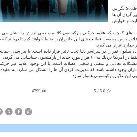
مارسل دعادی و همكارانش در مركز تحقیقات پریمات Southwest تگزاس
ر گردن آن ها
ی فعالیت و خوابش
ست های كوچك كه علایم حركتی پاركینسون كلاسیك یعنی لرزش را نشان می 
علاوه براین محققین فعالیت های این جانوران را ضبط خواهند كرد تا دریابند كه
ر بیماری قرار می گیرد.
 ده میلیون نفر را در سراسر دنیا تحت تاثیر قرار داده است. با پیر شدن جمعی
جدید از پاركینسون شناسایی می گردد.
لات تعادلی و سفتی و سختی عضلات است. با این وجود، علایم غیر حركت
اران وجود داشته باشد كه مدیریت كردن آن ها را مشكل می سازد. به عقیده
یی این علایم پاركینسونی هموار سازد.
4799
/ 5
5.0
X