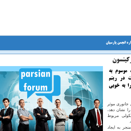
ره انجمن پارسیان
ركینسون
 موسوم به
ت در ریتم
را به خوبی
 جانوری موثر
را نشان دهد،
كولی مربوط
.
ارد منجر به ایجاد