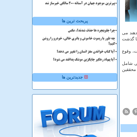
پیرترین موجود جهان در آستانه ۲۰۰ سالگی خبرساز شد
پربحث ترین ها
چرا جلوپنجره ها حذف شدند؟، عکس
دهند می
 با گذشت
چه طور با ریموت خاموش و باتری خالی، خودرو را روشن
کنیم؟
ت، وقوع
آیا کتاب خواندن مغز انسان را تغییر می دهد؟
آیا پهپاد رهگیر جایگزین موشک پدافند می شود؟
ی شامل
 محققین
جدیدترین ها