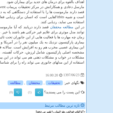
اهداف بالقوه برای درمان های جدید برای بیماران شود.
قصد دارند مارموست ها را با استفاده از دستگاهی كه به دو
است و شبیه Fitbitsهایی است كه انسان برای ردیاب
استفاده می نماید، ردیابی كنند.
در این
مطالعه
محققان
قصد دارند دریابند كه آیا مارمو
توانند مدل موثری برای علایم غیر حركتی هم باشند یا خیر. 
زمان چه مهارت ها یا فعالیت هایی از این جانوران تحت تاثی
بیماری پاركینسون نزدیك به یك میلیون نفر را در آمریكا و
این بیماری عصبی مخرب هم رو به افزایش است. سالانه فقط در آمریكا نزدیك به ۶۰ هزار مورد 
مشخصه اصلی پاركینسون شامل لرزش، حركات آهسته، مشك
مشكلات در خواب و مشكلات ذهنی هم می تواند در این بیم
استفاده از این مدلهای جانوری می تواند راه را برای شناسا
1397/06/23
16:00:20
تگهای خبر:
تحقیقات
,
محققان
,
مطالعه
این پست را می پسندید؟
(0)
(1)
تازه ترین مطالب مرتبط
آیا کتاب خواندن مغز انسان را تغییر می دهد؟