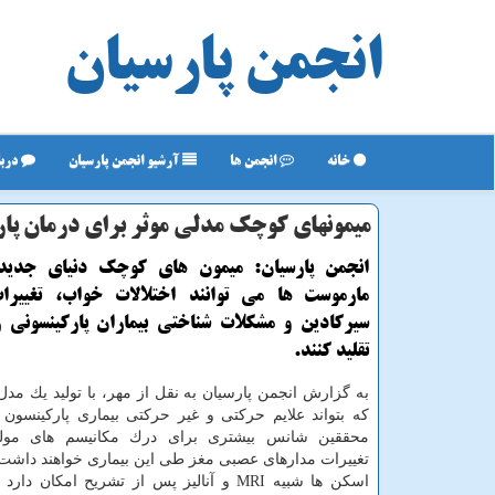
انجمن پارسیان
خانه
انجمن ها
آرشیو انجمن پارسیان
دربا
میمونهای كوچك مدلی موثر برای درمان پا
انجمن پارسیان: میمون های كوچك دنیای جدید
مارموست ها می توانند اختلالات خواب، تغییرا
سیركادین و مشكلات شناختی بیماران پاركینسونی 
تقلید كنند.
به گزارش انجمن پارسیان به نقل از مهر، با تولید یك مدل
كه بتواند علایم حركتی و غیر حركتی بیماری پاركینسون 
محققین شانس بیشتری برای درك مكانیسم های مول
تغییرات مدارهای عصبی مغز طی این بیماری خواهند داشت
اسكن ها شبیه MRI و آنالیز پس از تشریح امكان د