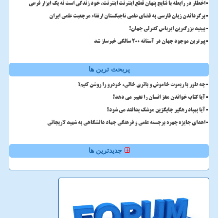
اخطار در رابطه با نتایج پنهان قطع اینترنت اینترنت، خود زندگی است نه یک ابزار فرعی
برگرداندن زبان فارسی به فضای علمی تاجیکستان ارتقاء مرجعیت علمی ایران
ببینید بزرگترین ایرباس کنترلی جهان!
پیرترین موجود جهان در آستانه ۲۰۰ سالگی خبرساز شد
پربحث ترین ها
چه طور با ریموت خاموش و باتری خالی، خودرو را روشن کنیم؟
آیا کتاب خواندن مغز انسان را تغییر می دهد؟
آیا پهپاد رهگیر جایگزین موشک پدافند می شود؟
اهدای جایزه چهره برجسته علمی و فرهنگی جهاد دانشگاهی به شهید لاریجانی
جدیدترین ها