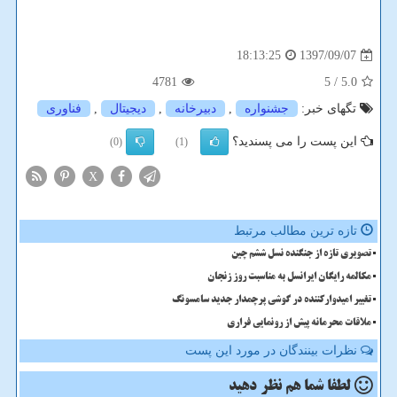
1397/09/07
18:13:25
4781
/ 5
5.0
تگهای خبر:
جشنواره
,
دبیرخانه
,
دیجیتال
,
فناوری
این پست را می پسندید؟
(0)
(1)
X
تازه ترین مطالب مرتبط
تصویری تازه از جنگنده نسل ششم چین
مکالمه رایگان ایرانسل به مناسبت روز زنجان
تغییر امیدوارکننده در گوشی پرچمدار جدید سامسونگ
ملاقات محرمانه پیش از رونمایی فراری
نظرات بینندگان در مورد این پست
لطفا شما هم
نظر دهید