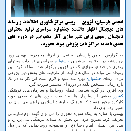
انجمن پارسیان: قزوین - رییس مركز فناوری اطلاعات و رسانه
های دیجیتال اظهار داشت: جشنواره سراسری تولید محتوای
دیجیتال رضوی برای غنی سازی آثار محتوایی در دوره های
بعدی باید به مراكز دین پژوهی پیوند بخورد.
به گزارش انجمن پارسیان به نقل از ایرنا، محمدرضا بهمنی روز
چهارشنبه در اختتامیه ششمین
جشنواره
سراسری تولیدات محتوای
رضوی در فضای مجازی كه در قزوین برگزار شد، اضافه كرد: این
رویداد می تواند در سال های آینده از ظرفیت های بخش دین پژوهی
برای ارتقای
جشنواره
بهره مند شود و لازم است این كار نه در یك
بازه زمانی مشخص بلكه در دوره ای مستمر صورت گیرد.
وی افزود: در گونه شناسی فضای رویدادها و سازمان های فرهنگی
كشور
بخشی از سازمان ها به تناسب حوزه های تخصصی خود،
كاركرد محور هستند كه فرهنگ و ارشاد اسلامی را هم می توان در
همین رده جای داد.
بهمنی با اشاره به اینكه سوژه محوری را می توان گونه دوم سازمانی
تعریف كرد، تصریح كرد: این بخش به مساله فرهنگی می پردازد و
بنیاد بین المللی امام رضا (ع) و مجموعه رویدادهایی كه در ذیل