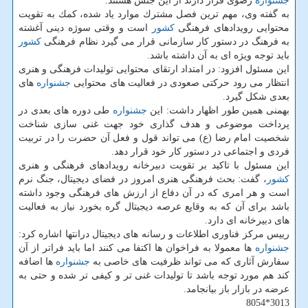
جشنواره
رضوی قرار دارند از این جنس هستند.
به گفته وی، مهم ترین فصل مشترك موارد یاد شده، كمك به تقویت
محتوایی رویدادهای فرهنگی
كشور
است و وقتی سوژه دینی آغشته
به فرهنگ در دستور كار سازمانی قرار می گیرد نظام فرهنگی
كشور
باید توجه ویژه ای به آن داشته باشد.
این مسئول افزود: در امتداد ارتقای محتوایی تولیدات فرهنگی و هنری
انتظار می رود حركتی صعودی در فعالیت های محتوایی
جشنواره
های
بعدی شكل گیرد.
بهمنی همین طور اظهار داشت: این
جشنواره
طی دوره های بعدی در
پرداخت موضوعی و هدف گذاری خود جهت غنی سازی شناخت
شخصیت امام رضا (ع) می تواند قول و فعل آن حضرت را در تربیت
فردی و اجتماعی در دستور كار خود قرار دهد.
این مسئول با تاكید بر تقویت دبیرخانه رویدادهای فرهنگی و هنری
كشور
، گفت: بحث فرهنگی هنری امروز در فضای دیجیتال، جنگ نرم
است و هر امری كه در آن دفاع از ارزش های فرهنگی وجود داشته
باشد برای آن كه به وقایع عرصه دیجیتال گره بخورد نیاز به فعالیت
های دبیرخانه ای دارد.
رییس مركز فناوری اطلاعات و رسانه های دیجیتال درانتها اشاره كرد:
جشنواره
ها معمولا به فراخوان ها اكتفا می كنند اما باید فراتر از آن
سفارش آثاری كه می تواند ظرفیت های خاصی به
جشنواره
ها اضافه
كند هم مورد توجه باشد تا تولیدات غنی تر و كیفی تر شده و حتی به
عرضه در بازار باز بیانجامد.
3013*8054