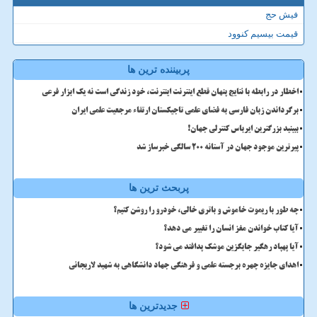
فیش حج
قیمت بیسیم کنوود
پربیننده ترین ها
اخطار در رابطه با نتایج پنهان قطع اینترنت اینترنت، خود زندگی است نه یک ابزار فرعی
برگرداندن زبان فارسی به فضای علمی تاجیکستان ارتقاء مرجعیت علمی ایران
ببینید بزرگترین ایرباس کنترلی جهان!
پیرترین موجود جهان در آستانه ۲۰۰ سالگی خبرساز شد
پربحث ترین ها
چه طور با ریموت خاموش و باتری خالی، خودرو را روشن کنیم؟
آیا کتاب خواندن مغز انسان را تغییر می دهد؟
آیا پهپاد رهگیر جایگزین موشک پدافند می شود؟
اهدای جایزه چهره برجسته علمی و فرهنگی جهاد دانشگاهی به شهید لاریجانی
جدیدترین ها