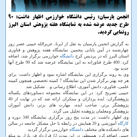
انجمن پارسیان: رئیس دانشگاه خوارزمی اظهار داشت: 90
طرح جدید عرضه شده به نمایشگاه هفته پژوهش استان البرز
رونمایی گردید.
به گزارش انجمن پارسیان به نقل از ایرنا، عزیزالله حبیبی عصر روز
چهارشنبه در آیین پایانی پنجمین نمایشگاه هفته پژوهش و فناوری
استان البرز كه در پردیس كرج
دانشگاه
خوارزمی برگزار شد، اضافه
كرد: 400 طرح فناورانه به این نمایشگاه عرضه شد كه 90 طرح آنها
جدید بود.
وی به روند برگزاری این نمایشگاه اشاره نمود و اظهار داشت: برای
هر چه بهتر برگزار شدن این نمایشگاه 7 كمیته تخصصی همچون كمیته
علمی، فناوری، دانش آموزی، اطلاع رسانی و... تشكیل شد.
حبیبی تصریح كرد: در این نمایشگاه مجموعه دستاوردهای یكساله
پژوهشگران، ایده پردازان و مبتكران ارائه شد كه در نهایت از 40
پژوهشگر برتر، صاحب ایده، مهارت های برتر، دانش آموزان
پژوهشگر ومعلمان پژوهنده تجلیل می گردد.
وی اظهار داشت: در مدت پنج روز برگزاری نمایشگاه 340 دوره و
كارگاه
آموزشی و 20 همایش در رابطه با حل مشكل جامعه در سالن
های دانشكده های مختلف
دانشگاه
خوارزمی برگزار گردید.
حبیبی اضافه كرد: همینطور در این مدت 12 قرارداد فن بازار به مبلغ