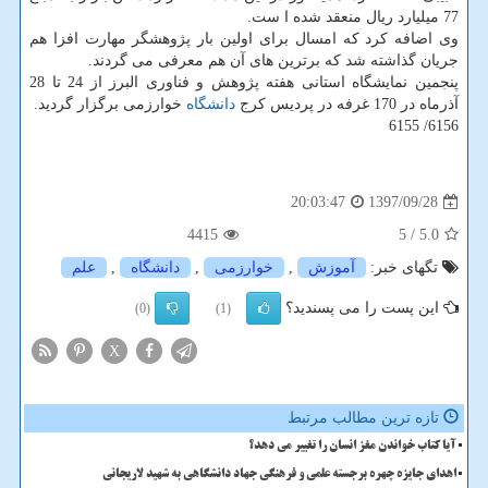
77 میلیارد ریال منعقد شده ا ست.
وی اضافه كرد كه امسال برای اولین بار پژوهشگر مهارت افزا هم
جریان گذاشته شد كه برترین های آن هم معرفی می گردند.
پنجمین نمایشگاه استانی هفته پژوهش و فناوری البرز از 24 تا 28
آذرماه در 170 غرفه در پردیس كرج
دانشگاه
خوارزمی برگزار گردید.
6156/ 6155
1397/09/28
20:03:47
4415
/ 5
5.0
تگهای خبر:
آموزش
,
خوارزمی
,
دانشگاه
,
علم
این پست را می پسندید؟
(0)
(1)
X
تازه ترین مطالب مرتبط
آیا کتاب خواندن مغز انسان را تغییر می دهد؟
اهدای جایزه چهره برجسته علمی و فرهنگی جهاد دانشگاهی به شهید لاریجانی