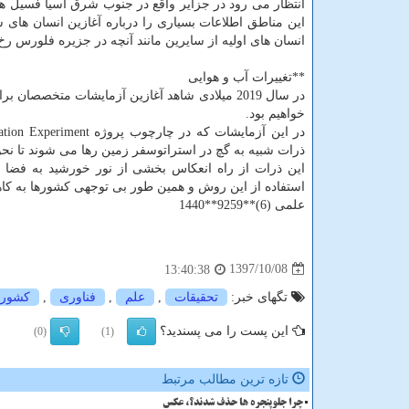
انتظار می رود در جزایر واقع در جنوب شرق آسیا فسیل ها
این مناطق اطلاعات بسیاری را درباره آغازین انسان های 
انسان های اولیه از سایرین مانند آنچه در جزیره فلورس ر
**تغییرات آب و هوایی
در سال 2019 میلادی شاهد آغازین آزمایشات متخ
خواهیم بود.
ذرات شبیه به گچ در استراتوسفر زمین رها می شوند تا نحوه
این ذرات از راه انعكاس بخشی از نور خورشید به فضا 
استفاده از این روش و همین طور بی توجهی كشورها به كاه
علمی (6)**9259**1440
1397/10/08
13:40:38
تگهای خبر:
تحقیقات
,
علم
,
فناوری
,
كشور
این پست را می پسندید؟
(0)
(1)
تازه ترین مطالب مرتبط
چرا جلوپنجره ها حذف شدند؟، عکس