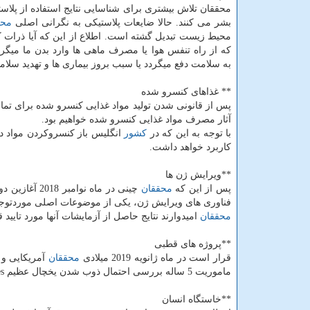
محققان تلاش بیشتری برای شناسایی نتایج استفاده از پلاس
بشر می كنند. حالا ضایعات پلاستیكی به نگرانی اصلی
محق
محیط زیست تبدیل گشته است. اطلاع از این كه آیا ذرات 
كه از راه تنفس هوا یا مصرف ماهی ها وارد بدن ما میگر
به سلامت دفع میگردد یا سبب بروز بیماری ها و تهدید سلامتی
** غذاهای كنسرو شده
پس از قانونی شدن تولید مواد غذایی كنسرو شده برای تم
آثار مصرف مواد غذایی كنسرو شده خواهیم بود.
با توجه به این كه در
كشور
انگلیس باز كنسروكردن مواد دار
كاربرد خواهد داشت.
**ویرایش ژن ها
پس از این كه
محققان
فناوری های ویرایش ژن، یكی از موضوعات اصلی موردتو
محققان
امیدوارند نتایج حاصل از آزمایشات آنها مورد تایید 
**پروژه های قطبی
قرار است در ماه ژانویه 2019 میلادی
محققان
ماموریت 5 ساله بررسی احتمال ذوب شدن یخچال عظیم Thwaites در طول چند دهه آینده است.
**خاستگاه انسان