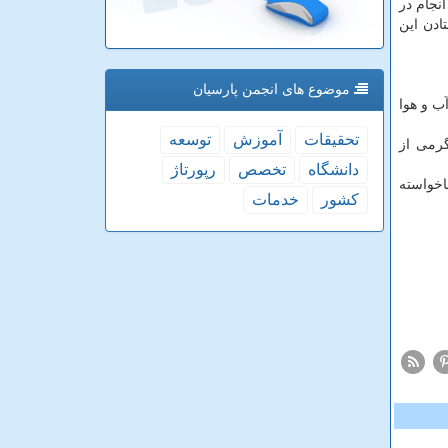
نجام در
ادن این
موضوع های انجمن پارسیان
آب و هوا
تحقیقات
آموزش
توسعه
 در چارچوب پروژه Stratospheric Controlled Perturbation Experiment یا SCoPEx انجام می شود، بسته های 100 گرمی از
دانشگاه
تخصص
رپورتاژ
اخواسته
كشور
خدمات