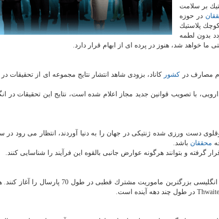
تیك بر سلامت
قان
در حوزه
كوچك پلاستیك
دد بدون لطمه
 ما خواهد شد، هنوز در پرده ای از ابهام قرار دارد.
ام مصارف در
كشور
كاناد، بزودی شاهد انتشار نتایج مجموعه ای از تحقیقات در ا
ویی، با تصویب قوانین جدید مجاز اعلام شده است، نتایج این تحقیقات در انگ
جه
محققان
باشد.
قرار گرفته و بتوانند هرگونه عوارض جانبی بالقوه این فرآیند را شناسایی كنند.
آمریكایی و انگلیسی بزرگترین ماموریت مشترك قطبی در طول 70 پارسا