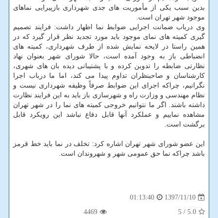
بدین سبب یكی از مأموریت های جدی شهرداری بازپیرایی نماهای
موجود شهر تهران است.
وی درباب ضمانت اجرایی ضوابط نما اظهار داشت: فرایند تصمیم
گیری كمیته های نمای موجود باید مورد تجدید نظر قرار گیرد كه در
همین راستا در لایحه نمایش شده از طرف شهرداری، كمیته های
انضباطی باز به وجود آمده است، حالا شورای شهر بعنوان نهاد
نظارتی ضابطه را تدوین كرده و با پشتیبانی دیده بان های شهری،
كارشناسان و صاحبنظران تداوم پیدا می كند، اما ما درباب اجرا
نگرانیم، چراكه اجرای این ضوابط صرفاً وظیفه شهرداری نیست و
نظام مهندسی و وزارت راه و شهرسازی باز باید به این فرایند نظارت
داشته باشند. اگر ما نتوانیم خروجی كمیته های نما را در شهر تهران
مشاهده نماییم و عملكرد آنها قابل دفاع نباشد این رویكرد قابل
برگشت است.
این عضو شورای شهر تهران اشاره كرد: تخلف در نما باید خط قرمز
باشد چراكه نما حق عمومی شهر و شهروندان است.
1397/11/10
01:13:40
4469
/ 5
5.0