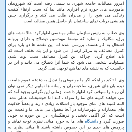
امروز مطالبات جامعه شهری به سمتی رفته است كه شهروندان
مأموریت های حوزه نرم افزاری مانند نما كه سبب ارتقاء كیفیت
زندگی می شود را از مدیران طلب می كنند و برگزاری چنین
همایشی درباب نمای ساختمان باز حاصل همین مطالبه است.
وی خطاب به رئیس سازمان نظام مهندسی اظهاركرد: حالا نقشه های
برق، مكانیك و سازه كه توسط مهندسین ذیصلاح و دارای پروانه
اشتغال به كار هستند، بررسی شده اما این نقشه ها دو باره برای
كنترل مضاغف به مركز ارسال می شود و این یك تخلف است كه
باید اصلاح گردد، چراكه این كنترل مضاعف سبب لوث شدن
مسئولیت شخصی می شود كه شما آنرا ذیصلاح می دانید و این در
حالیست كه به نقشه های نما هیچ توجهی نمی گردد.
وی با تاكید بر اینكه اگر ما موضوعی را تبدیل به دغدغه عموم جامعه،
دیده بان های شهری، صاحبنظران و رسانه ها نماییم دیگر نمی توان
آن روند را متوقف كرد اظهار داشت: زمانی این نگرانی بوجود آمد كه
می خواهند كمیته های نما را متوقف كنند اما خوشبختانه عملی نشد.
البته كمیته های نمای موجود باز اشكلات زیادی دارند و بعضاً خلاقیت
های معمارانه و شهرسازانه در آنجا مغفول می ماند. اما واقعیت این
است كه اگر آگاهی بخشی و فرهنگسازی در این حوزه به خوبی
صورت گیرد و
دانشگاه
های ما به حوزه مبانی نظری توجه نمایند و
پژوهش های جدی در این خصوص داشته باشند تا مبانی نظری به