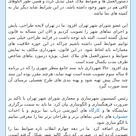
دستورالعمل ها و ضوابط ملاك عمل تبدیل گردد و همین طور الگوهای
كافی هم در شهر وجود داشته باشد، در این شرایط شاید دیگر نیاز به
كمیته های نما نباشد.
این عضو شورای شهر تهران افزود: ما در تهران لایحه طراحی، پایش
و اجرای نماهای شهر را تصویب كردیم و الان این مساله به قانون
تبدیل گشته است، البته باید توجه داشت در فرایند طراحی خیلی نمی
توانیم ضوابط كمی داشته باشیم چراكه در این حوزه خلاقیت های
معمارانه باید لحاظ شود. در این قانون، شهرداری مكلف به نمایش
ضوابط و دستورالعمل های ملاك عمل، بویژه درمورد بناهای شاخص
ظرف مدت یكسال شده است.
وی افزود: حالا شهرداری باید سند جامع منظر شهری را كه در برنامه
۵ ساله سوم تصویب شده است تهیه نماید، هرچند مقرر بوده این سند
چند سال پیش تهیه شود و پهنه بندی های طرح تفصیلی برمبنای آن
سند صورت گیرد.
رئیس كمیسیون شهرسازی و معماری شورای شهر تهران با تاكید بر
ضرورت فرهنگسازی و الگوسازی بیان كرد: ما باید به سمت برگزاری
نمایشگاه ها و
كارگاه
های آموزشی درباب نما برویم و با احداث
جشنواره
های دائمی نماهای برتر و طراحان برتر نما را معرفی نماییم
تا الگو سازی شود.
سالاری اضافه كرد: ما در دهه چهارم انقلاب تازه ضوابط نما را
تصویب كرده ایم در صورتی كه دیگر كالبد شهر شكل گرفته است،