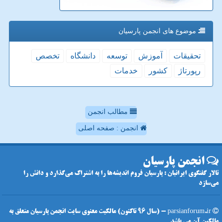
موضوع های انجمن پارسیان
تحقیقات
آموزش
توسعه
دانشگاه
تخصص
رپورتاژ
كشور
خدمات
مطالب انجمن
انجمن : صفحه اصلی
انجمن پارسیان
تالار گفتگوی ایرانیان : پارسیان فروم اندیشه‌ها را به اشتراک می‌گذارد و دانش را
می‌سازد
parsianforum.ir - (سال 96 تاکنون) مالکیت معنوی سایت انجمن پارسیان متعلق به
مالکین آن می باشد