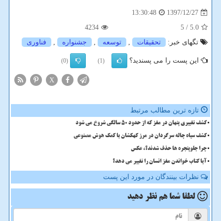
1397/12/27
13:30:48
4234
/ 5
5.0
تگهای خبر:
تحقیقات
,
توسعه
,
جشنواره
,
فناوری
این پست را می پسندید؟
(0)
(1)
X
تازه ترین مطالب مرتبط
کشف تغییری پنهان در مغز که از حدود 50 سالگی شروع می شود
کشف سیاه چاله سرگردان در مرز کهکشان با کمک هوش مصنوعی
چرا جلوپنجره ها حذف شدند؟، عکس
آیا کتاب خواندن مغز انسان را تغییر می دهد؟
نظرات بینندگان در مورد این پست
لطفا شما هم
نظر دهید