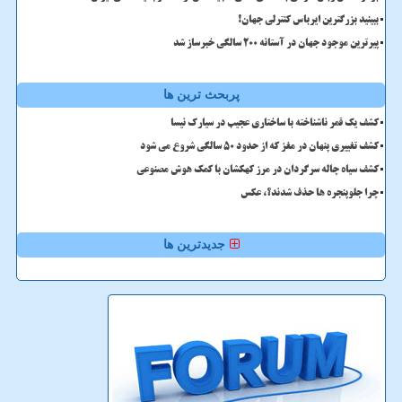
ببینید بزرگترین ایرباس کنترلی جهان!
پیرترین موجود جهان در آستانه ۲۰۰ سالگی خبرساز شد
پربحث ترین ها
کشف یک قمر ناشناخته با ساختاری عجیب در سیارک نیسا
کشف تغییری پنهان در مغز که از حدود 50 سالگی شروع می شود
کشف سیاه چاله سرگردان در مرز کهکشان با کمک هوش مصنوعی
چرا جلوپنجره ها حذف شدند؟، عکس
جدیدترین ها