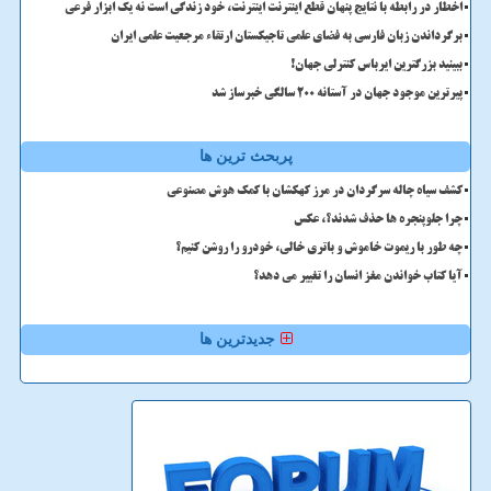
اخطار در رابطه با نتایج پنهان قطع اینترنت اینترنت، خود زندگی است نه یک ابزار فرعی
برگرداندن زبان فارسی به فضای علمی تاجیکستان ارتقاء مرجعیت علمی ایران
ببینید بزرگترین ایرباس کنترلی جهان!
پیرترین موجود جهان در آستانه ۲۰۰ سالگی خبرساز شد
پربحث ترین ها
کشف سیاه چاله سرگردان در مرز کهکشان با کمک هوش مصنوعی
چرا جلوپنجره ها حذف شدند؟، عکس
چه طور با ریموت خاموش و باتری خالی، خودرو را روشن کنیم؟
آیا کتاب خواندن مغز انسان را تغییر می دهد؟
جدیدترین ها