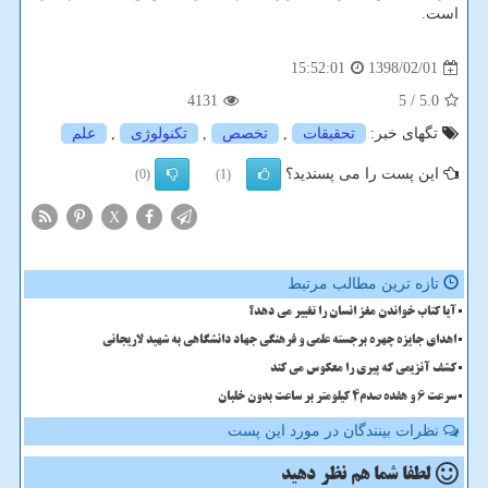
است.
1398/02/01
15:52:01
4131
/ 5
5.0
تگهای خبر:
تحقیقات
,
تخصص
,
تكنولوژی
,
علم
این پست را می پسندید؟
(0)
(1)
X
تازه ترین مطالب مرتبط
آیا کتاب خواندن مغز انسان را تغییر می دهد؟
اهدای جایزه چهره برجسته علمی و فرهنگی جهاد دانشگاهی به شهید لاریجانی
کشف آنزیمی که پیری را معکوس می کند
سرعت 6 و هفده صدم4 کیلومتر بر ساعت بدون خلبان
نظرات بینندگان در مورد این پست
لطفا شما هم
نظر دهید