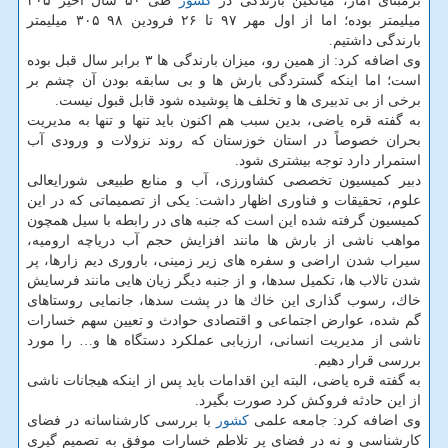
برمبنای آمار، میانگین بارندگی در
كشور
طی ۵۰ سال اخیر ۲۰۵
میلیمتر بوده؛ اما از اول مهر ۹۷ تا ۲۶ فرودین ۹۸ ۳۰۵ میلیمتر
بارندگی داشتیم.
وی اضافه كرد: از همین رو، میزان بارندگی ها ۳ برابر سال قبل بوده
است؛ اما اینكه گستردگی بارش ها و بی سابقه بودن آن چشم بر
برخی از بی تدبیری ها و تخلف ها پوشیده شود قابل قبول نیست.
به گفته قره یاضی، بدین سبب هم اكنون باید تنها و تنها به مدیریت
بحران خصوصاً در استان خوزستان كه روند نزولات و ورودی آب
استمرار دارد توجه بیشتری شود.
دبیر كمیسیون تخصصی كشاورزی، آب و منابع طبیعی شورایعالی
علوم، تحقیقات و فناوری اظهار داشت: یكی از تصمیماتی كه در این
كمیسیون گرفته شده این است كه جنبه های در رابطه با سیل همچون
مواهب ناشی از بارش ها مانند افزایش حجم آب دریاچه ارومیه،
سیراب شدن اراضی و سفره های زیر زمینی، باروری دیم زارها، پر
شدن تالاب ها، تكمیل سدها، و از جنبه دیگر زیان هایی مانند فرسایش
خاك، رسوب گذاری این خاك ها در پشت سدها، جانمایی روستاهای
گم شده، عوارض اجتماعی و اقتصادی حوادث و تعیین سهم خسارات
ناشی از مدیریت انسانی، ارزیابی عملكرد دستگاه ها و… را مورد
بررسی قرار دهیم.
به گفته قره یاضی، البته این اقدامات باید پس از اینكه هیجانات ناشی
از این حادثه فروكش كرد صورت بگیرد.
وی اضافه كرد: جامعه علمی
كشور
با بررسی كارشناسانه در فضای
كارشناسی و نه در فضای پر تلاطم خسارات موفق به تصمیم گیری