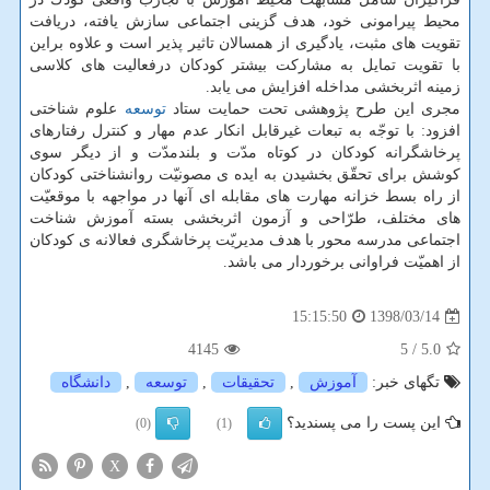
محیط پیرامونی خود، هدف گزینی اجتماعی سازش یافته، دریافت
تقویت های مثبت، یادگیری از همسالان تاثیر پذیر است و علاوه براین
با تقویت تمایل به مشاركت بیشتر كودكان درفعالیت های كلاسی
زمینه اثربخشی مداخله افزایش می یابد.
مجری این طرح پژوهشی تحت حمایت ستاد
توسعه
علوم شناختی
افزود: با توجّه به تبعات غیرقابل انكار عدم مهار و كنترل رفتارهای
پرخاشگرانه كودكان در كوتاه مدّت و بلندمدّت و از دیگر سوی
كوشش برای تحقّق بخشیدن به ایده ی مصونیّت روانشناختی كودكان
از راه بسط خزانه مهارت های مقابله ای آنها در مواجهه با موقعیّت
های مختلف، طرّاحی و آزمون اثربخشی بسته آموزش شناخت
اجتماعی مدرسه محور با هدف مدیریّت پرخاشگری فعالانه ی كودكان
از اهمیّت فراوانی برخوردار می باشد.
1398/03/14
15:15:50
4145
/ 5
5.0
تگهای خبر:
آموزش
,
تحقیقات
,
توسعه
,
دانشگاه
این پست را می پسندید؟
(0)
(1)
X