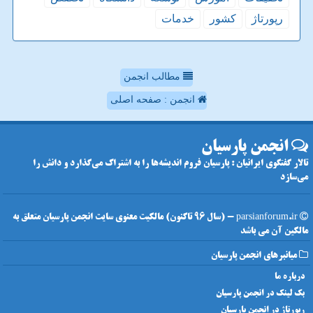
رپورتاژ
كشور
خدمات
مطالب انجمن
انجمن : صفحه اصلی
انجمن پارسیان
تالار گفتگوی ایرانیان : پارسیان فروم اندیشه‌ها را به اشتراک می‌گذارد و دانش را
می‌سازد
parsianforum.ir - (سال 96 تاکنون) مالکیت معنوی سایت انجمن پارسیان متعلق به
مالکین آن می باشد
میانبرهای انجمن پارسیان
درباره ما
بک لینک در انجمن پارسیان
رپورتاژ در انجمن پارسیان