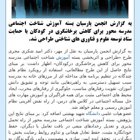
به گزارش انجمن پارسیان بسته آموزش شناخت اجتماعی
مدرسه محور برای كاهش پرخاشگری در كودكان با حمایت
ستاد توسعه علوم و فناوری های شناختی طراحی شد.
به گزارش انجمن پارسیان به نقل از مهر، دكتر امید شكری مجری
طرح «طراحی و اثربخشی بسته
آموزش
شناخت اجتماعی مدرسه
محور برای كاهش پرخاشگری دركودكان» اظهار داشت: بر مبنای
نتایج حاصل از این طرح مطالعاتی، استفاده از رویكرد نظام های
چندگانه در تنظیم برنامه های مداخله ای از مرزهای خانه به مدرسه
سبب تسهیل دسترسی به راهبردهایی مانند توجه و تشویق دانش
آموزان، تقویت رفتارهای مناسب، جلوگیری از رفتارهای مخرب، ایجاد
محیط های اجتماعی مثبت برای همه فراگیران و آموزش مهارت های
حل مساله اجتماعی در كلاس های درس، از راه نقش آفرینی نظام
آموزش رسمی و معلم خواهد شد.
عضو هیات علمی
دانشگاه
شهید بهشتی اضافه كرد: بر مبنای نتایج این
پژوهش، بسته آموزش شناخت اجتماعی مدرسه محور از راه تحمل
پذیری و تعدیل رخدادهای منفی در بافت تعامل با دیگران، حفظ
خودانگاره مثبت، حفظ تعادل هیجانی و تداوم روابط رضایت بخش با
دیگران، در تحقق ایده ایمن سازی و مصونیت روانی یادگیرندگان به