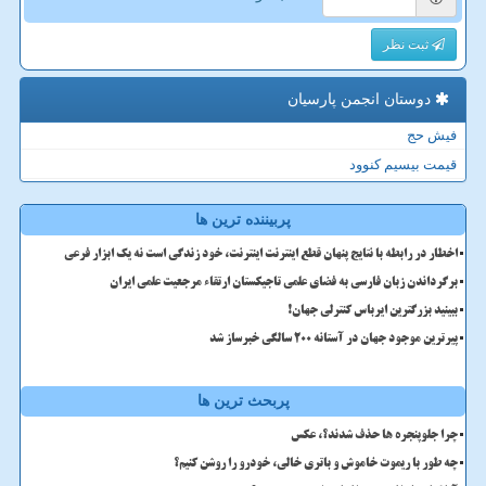
ثبت نظر
دوستان انجمن پارسیان
فیش حج
قیمت بیسیم کنوود
پربیننده ترین ها
اخطار در رابطه با نتایج پنهان قطع اینترنت اینترنت، خود زندگی است نه یک ابزار فرعی
برگرداندن زبان فارسی به فضای علمی تاجیکستان ارتقاء مرجعیت علمی ایران
ببینید بزرگترین ایرباس کنترلی جهان!
پیرترین موجود جهان در آستانه ۲۰۰ سالگی خبرساز شد
پربحث ترین ها
چرا جلوپنجره ها حذف شدند؟، عکس
چه طور با ریموت خاموش و باتری خالی، خودرو را روشن کنیم؟