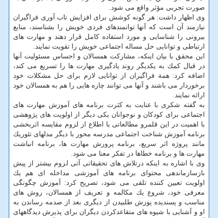
صورت تجربی مؤثر واقع می شود.
وی اظهار داشت: هر گونه كوشش برای افزایش تاب آوری فراگیران
نیازمند آن است كه آنها توانمندهای فردی خویش را بشناسند، منابع
بیرونی را شناسایی و مورد استفاده كامل قرار دهند و مهارت های
ارتباطی و توانایی حل مساله اجتماعی خویش را تقویت نمایند.
این محقق با بیان اینكه، مشاركت همسالان و احساس مسئولیت آنها
در قبال كمك به یكدیگر روند یادگیری مهارت ها را تسریع می كند،
اضافه كرد: همة فراگیران از توانایی لازم برای حل مشكلات خود
برخوردار می باشند و آنها می توانند چاره هایی را هم به همسالان خود
ارائه نمایند.
به گفته شكری با عنایت به كثرت برنامه های آموزش مهارت های
اجتماعی برای كودكان و نوجوانان یكی دیگر از اولویت های پژوهشی
با اهمیت در این قلمرو مطالعاتی با اطلاع از لزوم مقایسه اثربخشی
برنامه آموزش شناخت اجتماعی مدرسه محور با دیگر مدلهای تئوریك
مانند پروژه اثر سریع، برنامه پرورش مهارت ها، برنامه انباشت
مهارت ها و برنامه خطاها در تفكر معنا می شود.
وی با اشاره به اینكه درتلاش های تحقیقاتی آتی لزوم بیشتر از پیش
بازسازماندهی محتوای برنامه های آموزشی مداخله ای هم یك
اولویت تعیین كننده تلقی می شود، تصریح كرد: آموزش چگونگی
معرفی خود، شروع یك مكالمه و تعریف از همسالان، روش های
مناسب و پسندیده پوزش طلبیدن از دیگری بعد از صدمه رساندن به
او و آشنایی با شیوه های متقاعدكردن دیگران برای پذیرش دیدگاههای