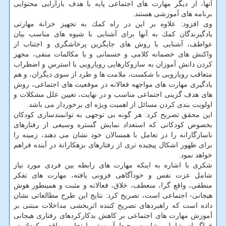
آنها، از دیگر مهارت های اجتماعی پایه با هدف بازآرایی محتوایی
برنامه های آموزشی هستند.
وی افزود: علاوه بر این در راه كمك به تجهیز خزانة مهارتی
یادگیرندگان كمك به آنها برای آشنایی با شیوه های مناسب بیان
عواطف، آشنایی با روش های جایگزین پرخاشگری و اجتناب از
واكنش های خصمانه كلامی و جسمانی و یا مكالمات منفی، مجهز
كردن دانش آموزان به سازوكارهایی رویارویی با استرس و اضطراب
متعاقب رویارویی با شكست، ملامت ها و طرد از سوی دیگران، و هم
یادگیری مهارت های مواجهه فعالانه در موقعیت های اجتماعی، روش
های هدف گزینی اجتماعی مناسب و در نهایت، تعیین علل مشكلات و
اولویت بندی كردن مسائل از اهمیت ویژه ای برخوردار می باشد.
این محقق تصریح كرد: هر گونه بی توجهی به توانمندسازی كودكان
بخصوص كودكانی كه استعداد نمایش گستره وسیعی از رفتارهای
ناسازگارانه را در تعامل با همسالان خود نشان می دهند، زمینه را
برای ظهور اشكال پیچیده تری از رفتارهای بزهكارانة در آینده فراهم
خواهد نمود.
شكری با اشاره به اینكه مهارت های رابطه بین فردی مورد نیاز
شامل عزت نفس و خودآگاهی فزونی یافته، مهارت های تفكر
منطقی، واقع گرا، منعطف، خلاق، فعالانه و مثبت و همینطور هوش
هیجانی- اجتماعی است، تصریح كرد: نتایج این طرح مطالعاتی نشان
داده است كه راهبردهای تصریح كننده اثربخشی مداخلات مبتنی بر
آموزش مهارت های اجتماعی بر كاهش بدكاركردهای رفتاری هیجانی
فراگیران شامل مشابهت محیط آموزش با تجارب واقعی كودك در