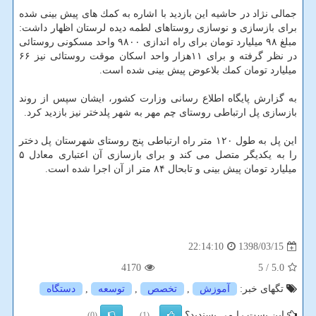
جمالی نژاد در حاشیه این بازدید با اشاره به كمك های پیش بینی شده
برای بازسازی و نوسازی روستاهای لطمه دیده لرستان اظهار داشت:
مبلغ ۹۸ میلیارد تومان برای راه اندازی ۹۸۰۰ واحد مسكونی روستائی
در نظر گرفته و برای ۱۱هزار واحد اسكان موقت روستائی نیز ۶۶
میلیارد تومان كمك بلاعوض پیش بینی شده است.
به گزارش پایگاه اطلاع رسانی وزارت كشور، ایشان سپس از روند
بازسازی پل ارتباطی روستای چم مهر به شهر پلدختر نیز بازدید كرد.
این پل به طول ۱۲۰ متر راه ارتباطی پنج روستای شهرستان پل دختر
را به یكدیگر متصل می كند و برای بازسازی آن اعتباری معادل ۵
میلیارد تومان پیش بینی و تابحال ۸۴ متر از آن اجرا شده است.
1398/03/15
22:14:10
4170
/ 5
5.0
تگهای خبر:
آموزش
,
تخصص
,
توسعه
,
دستگاه
این پست را می پسندید؟
(0)
(1)