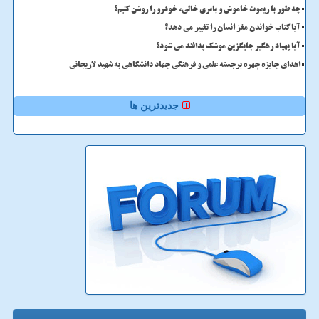
چه طور با ریموت خاموش و باتری خالی، خودرو را روشن کنیم؟
آیا کتاب خواندن مغز انسان را تغییر می دهد؟
آیا پهپاد رهگیر جایگزین موشک پدافند می شود؟
اهدای جایزه چهره برجسته علمی و فرهنگی جهاد دانشگاهی به شهید لاریجانی
جدیدترین ها