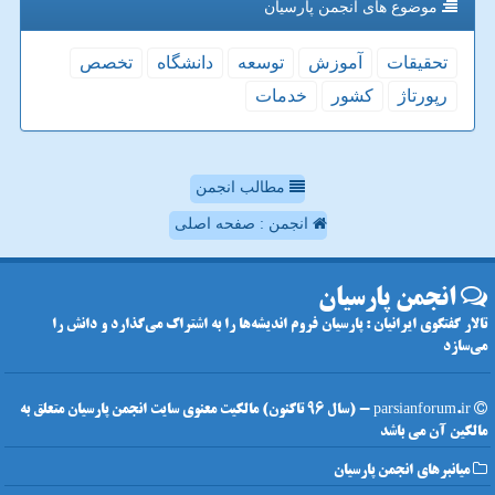
موضوع های انجمن پارسیان
تحقیقات
آموزش
توسعه
دانشگاه
تخصص
رپورتاژ
كشور
خدمات
مطالب انجمن
انجمن : صفحه اصلی
انجمن پارسیان
تالار گفتگوی ایرانیان : پارسیان فروم اندیشه‌ها را به اشتراک می‌گذارد و دانش را
می‌سازد
parsianforum.ir - (سال 96 تاکنون) مالکیت معنوی سایت انجمن پارسیان متعلق به
مالکین آن می باشد
میانبرهای انجمن پارسیان