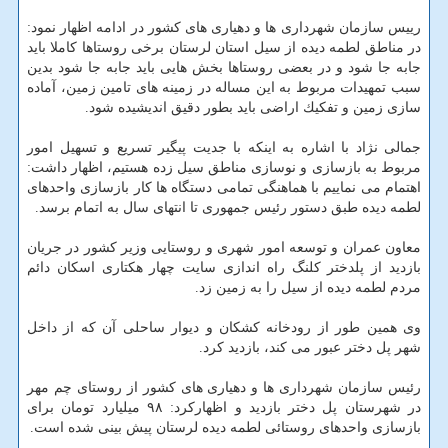
رییس سازمان شهرداری ها و دهیاری های كشور در ادامه اظهار نمود:
در مناطق لطمه دیده از سیل استان لرستان برخی روستاها كاملا باید
جابه جا شود و در بعضی روستاها بخش هایی باید جابه جا شود بدین
سبب تمهیدات مربوط به این مساله در زمینه های تامین زمین، آماده
سازی زمین و تفكیك اراضی باید بطور دقیق اندیشیده شود.
جمالی نژاد با اشاره به اینكه با جدیت پیگیر تسریع و تسهیل امور
مربوط به بازسازی و نوسازی مناطق سیل زده هستیم، اظهار داشت:
اهتمام می نماییم با هماهنگی تمامی دستگاه ها كار بازسازی واحدهای
لطمه دیده طبق دستور رئیس جمهوری تا انتهای سال به اتمام برسد.
معاون عمران و توسعه امور شهری و روستایی وزیر كشور در جریان
بازدید از پلدختر كلنگ راه اندازی سایت چهار هكتاری اسكان دائم
مردم لطمه دیده از سیل را به زمین زد.
وی همین طور از رودخانه كشكان و دیوار ساحلی آن كه از داخل
شهر پل دختر عبور می كند، بازدید كرد.
رئیس سازمان شهرداری ها و دهیاری های كشور از روستای چم مهر
در شهرستان پل دختر بازدید و اظهاركرد: ۹۸ میلیارد تومان برای
بازسازی واحدهای روستائی لطمه دیده لرستان پیش بینی شده است.