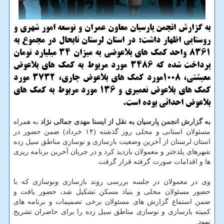
به گزارش انجمن پارسیان معاون عمران و توسعه امور شهری و
روستایی اظهار داشت: در استان لرستان تابحال در مجموع به
8361 واحد كمك های بلاعوضی به میزان 34 میلیارد تومان
پرداخت شده كه 3486 مورد مربوط به كمك های بلاعوض
معیشتی، 1008مورد كمك های بلاعوض جاری، 3732 مورد
كمك های بلاعوض تعمیری و 136 مورد مربوط به كمك های
بلاعوض احداثی بوده است.
به گزارش انجمن پارسیان به نقل از ایسنا مهدی جمالی نژاد
به همراه
مسئولان استانی و محلی روز گذشته (۱۴ خرداد) ضمن حضور در
استان لرستان از آخرین وضعیت بازسازی و نوسازی مناطق سیل زده
شهرهای پلدختر و معمولان بازدید كرد و در جریان آخرین برنامه ریزی
ها و اقدامات صورت گرفته قرار گرفت.
وی در معمولان در جلسه بررسی روند بازسازی ونوسازی كه با
حضور مسئولان محلی و بنیاد مسكن تشكیل شد، حضور یافت و
ضمن استماع گزارش های مسئولان برخی تصمیمات و برنامه های
كمیته بازسازی و نوسازی مناطق سیل زده را برای حاضران تشریح
نمود.