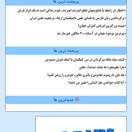
پربیننده ترین ها
اخطار در رابطه با نتایج پنهان قطع اینترنت اینترنت، خود زندگی است نه یک ابزار فرعی
برگرداندن زبان فارسی به فضای علمی تاجیکستان ارتقاء مرجعیت علمی ایران
ببینید بزرگترین ایرباس کنترلی جهان!
پیرترین موجود جهان در آستانه ۲۰۰ سالگی خبرساز شد
پربحث ترین ها
کشف سیاه چاله سرگردان در مرز کهکشان با کمک هوش مصنوعی
چرا جلوپنجره ها حذف شدند؟، عکس
چه طور با ریموت خاموش و باتری خالی، خودرو را روشن کنیم؟
آیا کتاب خواندن مغز انسان را تغییر می دهد؟
جدیدترین ها