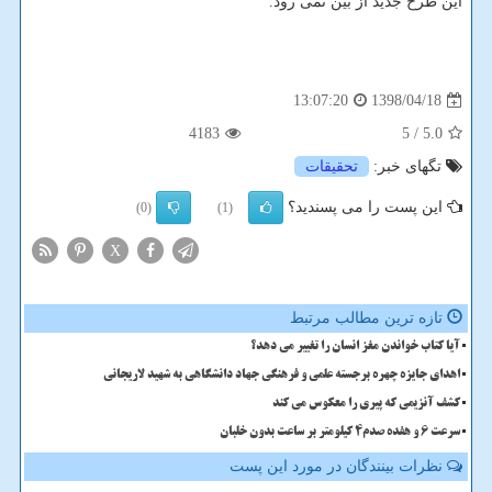
این طرح جدید از بین نمی رود.
1398/04/18
13:07:20
4183
/ 5
5.0
تگهای خبر:
تحقیقات
این پست را می پسندید؟
(0)
(1)
X
تازه ترین مطالب مرتبط
آیا کتاب خواندن مغز انسان را تغییر می دهد؟
اهدای جایزه چهره برجسته علمی و فرهنگی جهاد دانشگاهی به شهید لاریجانی
کشف آنزیمی که پیری را معکوس می کند
سرعت 6 و هفده صدم4 کیلومتر بر ساعت بدون خلبان
نظرات بینندگان در مورد این پست