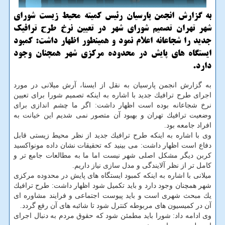
به گزارش انجمن پارسیان رئیس كمیته محیط زیست شورای
شهر تهران تصمیم شورای شهر در تعیین نرخ طرح ترافیك
جدید را شجاعانه اعلام نمود و همینطور اظهار داشت: كمبود
ایستگاه های پایش در محدوده مركزی شهر همچنان وجود
دارد.
به گزارش انجمن پارسیان به نقل از ایسنا، آرش میلانی در مورد
اجرای طرح ترافیك جدید با اشاره به اینكه تصمیم شورا برای تعیین
نرخ شجاعانه بوده است اظهار داشت: اگر ما چشم اندازی برای
وضعیت ترافیك تهران و بهبود آن متصور نمی شدیم این خیانت به
افراد جامعه بود.
وی با اشاره به اینكه طرح ترافیك جدید از نظر محیط زیستی قابل
دفاع است اظهار داشت: می بینید كه تحقیقات نشان داده مونواكسید
كربن دیگر مشكل اصلی شهر نیست اما ما به مطالعات جامع تر و
كامل تر از نظر آلایندگی و مدل سازی نیاز داریم.
میلانی با اشاره به اینكه كمبود ایستگاه های پایش در محدوده مركزی
شهر همچنان وجود دارد و باید تكمیل شود اظهار داشت: طرح ترافیك
یك مبحث شهری است و باید پیوست اجتماعی و فرایند مشاوره ای
آن در كمیسیون های مربوطه كنترل شود تا شائبه های آن رفع گردد.
وی ادامه داد: شورا باید مطمئن شود كه حقوق مردم به دنبال اجرای