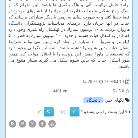
توانند حامل تركیبات آلی و هاگ باكتری ها باشند. این اجرام كه از
سنگ و یخ تشكیل شده اند، قادرند این مواد را از فشارهای موجود در
فضا حفظ كنند و به صورت سالم به زمین یا دیگر سیاراتی برسانند كه
حیات در آنها جریان دارد. برمبنای محاسبات پژوهشگران
دانشگاه
هاروارد نزدیك به ۱۰ تریلیون سیارك در كهكشان راه شیری وجود دارد
كه قادر به انتقال حیات هستند و حدود ۱۰۰ میلیون سیاره به قطر ۵۰۰
كیلومتر و تقریباً ۱۰۰ سیاره در ابعاد كره زمین می توانند شرایط
انتقال حیات بدین شیوه را داشته باشند. البته این نگرانی وجود دارد
كه تشعشعات ماورا بنفش این پروسه را با اختلال مواجه كند. همین
طور اشكال حیات كه بدین شیوه شكل می گیرند بسیار متنوع می
باشند.
1398/04/19
14:20:35
4401
/ 5
5.0
تگهای خبر:
دانشگاه
این پست را می پسندید؟
(0)
(1)
X