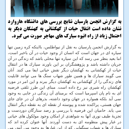
به گزارش انجمن پارسیان نتایج بررسی های دانشگاه هاروارد
نشان داده است انتقال حیات از كهكشانی به كهشكان دیگر به
احتمال زیاد از راه انبوه سیارك های مهاجر صورت می گیرد.
به گزارش انجمن پارسیان به نقل از نیواطلس، بااینكه كره زمین تنها
سیاره ای در جهان است كه انسان از وجود حیات در آن باخبر است،
اما بعید بنظر می رسد كه این سیاره تنها محلی باشد كه زندگی در آن
جریان داشته باشد و پژوهشگران بر این باورند سیارك ها در انتقال
حیات از كهكشانی به كهكشان دیگر نقش حیاتی ایفا می كنند. آنان
می گویند سیارك ها و همین طور شهاب سنگ ها می توانند قابلیت
های زندگی را از كهكشانی به كهكشان دیگر ببرند و این امر در مورد
كهكشان راه شیری نیز رخ داده است. مبنای این طرز تلقی فرضیه
ای به نام پان اسپرمیا است كه برمبنای آن زندگی در جایی به وجود
نمی آید بلكه همواره در جهان وجود داشته، بذرهای آن در جای جای
جهان هستی، پراكنده شده و پیوسته از نقطه ای به نقطه دیگر انتقال
می یابد. حامیان این فرضیه با بررسی و رصد ستارگان دوردست و
تجزیهٔ طیف نوری آنها به شواهدی از امكان وجود مولكول های حیاتی
در غبار پیش منظومه ای به دست آوردند. آنها عنوان كرده اند كه
سیارك ها و شهاب سنگهایی كه از این غبارها به وجود می آیند، می