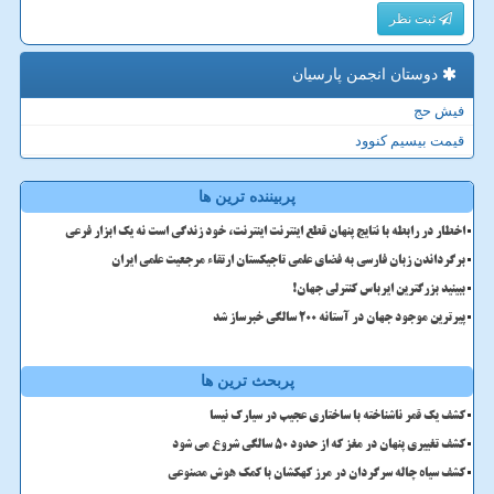
ثبت نظر
دوستان انجمن پارسیان
فیش حج
قیمت بیسیم کنوود
پربیننده ترین ها
اخطار در رابطه با نتایج پنهان قطع اینترنت اینترنت، خود زندگی است نه یک ابزار فرعی
برگرداندن زبان فارسی به فضای علمی تاجیکستان ارتقاء مرجعیت علمی ایران
ببینید بزرگترین ایرباس کنترلی جهان!
پیرترین موجود جهان در آستانه ۲۰۰ سالگی خبرساز شد
پربحث ترین ها
کشف یک قمر ناشناخته با ساختاری عجیب در سیارک نیسا
کشف تغییری پنهان در مغز که از حدود 50 سالگی شروع می شود
کشف سیاه چاله سرگردان در مرز کهکشان با کمک هوش مصنوعی