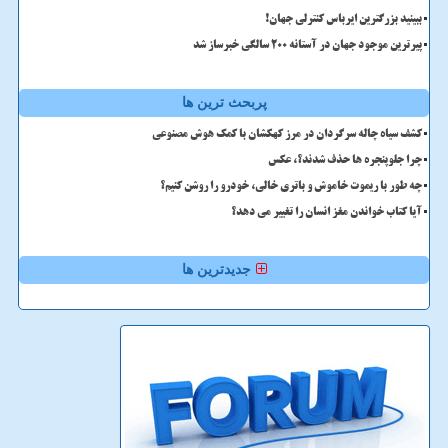
ببینید بزرگترین ایرباس کنترلی جهان!
پیرترین موجود جهان در آستانه ۲۰۰ سالگی خبرساز شد
پربحث ترین ها
کشف سیاه چاله سرگردان در مرز کهکشان با کمک هوش مصنوعی
چرا جلوپنجره ها حذف شدند؟، عکس
چه طور با ریموت خاموش و باتری خالی، خودرو را روشن کنیم؟
آیا کتاب خواندن مغز انسان را تغییر می دهد؟
جدیدترین ها