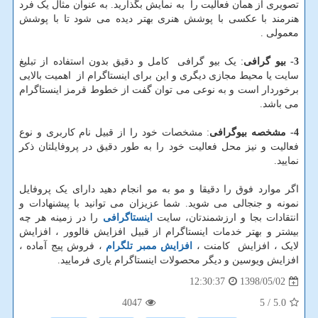
تصویری از همان فعالیت را به نمایش بگذارید. به عنوان مثال یک فرد
هنرمند با عکسی با پوشش هنری بهتر دیده می شود تا با پوشش
معمولی .
3- بیو گرافی
: یک بیو گرافی کامل و دقیق بدون استفاده از تبلیغ
سایت یا محیط مجازی دیگری و این برای اینستاگرام از اهمیت بالایی
برخوردار است و به نوعی می توان گفت از خطوط قرمز اینستاگرام
می باشد.
4- مشخصه بیوگرافی
: مشخصات خود را از قبیل نام کاربری و نوع
فعالیت و نیز محل فعالیت خود را به طور دقیق در پروفایلتان ذکر
نمایید.
اگر موارد فوق را دقیقا و مو به مو انجام دهید دارای یک پروفایل
نمونه و جنجالی می شوید. شما عزیزان می توانید با پیشنهادات و
انتقادات بجا و ارزشمندتان، سایت
اینستاگرافی
را در زمینه هر چه
بیشتر و بهتر خدمات اینستاگرام از قبیل افزایش فالوور ، افزایش
لایک ، افزایش کامنت ،
افزایش ممبر تلگرام
، فروش پیج آماده ،
افزایش ویوسین و دیگر محصولات اینستاگرام یاری فرمایید.
1398/05/02
12:30:37
4047
/ 5
5.0