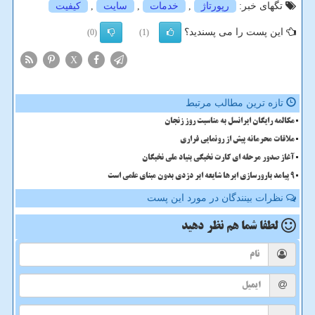
تگهای خبر:
رپورتاژ
,
خدمات
,
سایت
,
كیفیت
این پست را می پسندید؟
(0)
(1)
X
تازه ترین مطالب مرتبط
مکالمه رایگان ایرانسل به مناسبت روز زنجان
ملاقات محرمانه پیش از رونمایی فراری
آغاز صدور مرحله ای کارت نخبگی بنیاد ملی نخبگان
9 پیامد بارورسازی ابرها شایعه ابر دزدی بدون مبنای علمی است
نظرات بینندگان در مورد این پست
لطفا شما هم
نظر دهید