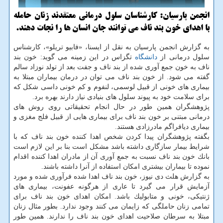
انجمن پارسیان: كارشناسان سلول درمانی معتقدند زنان حامله
با اهدای خون بند ناف می توانند جان انسان ها را نجات دهند.
به گزارش انجمن پارسیان به نقل از ایسنا، «فابیو تریلو»، كارشناس
سلول درمانی از
دانشگاه
تگزاس در این زمینه می گوید: خون بند
ناف به خون جمع آوری شده از بند ناف و جفت بعد از تولد نوزاد سالم
گفته می شود. از خون بند ناف می توان در درمان بیماران مبتلا به
بیماری های خونی از قبیل لوسمی، لنفوم و كم خونی داسی شكل كه
برای سلامت خود به پیوند سلول های بنیادی نیاز دارند بهره برد.
پژوهشگران همین طور در حال انجام تحقیقاتی روی روش های
درمانی مبتنی بر خون بند ناف برای بیماری هایی از قبیل فلج مغزی و
بیماری دیافراگم مادرزادی هستند.
بگفته پژوهشگران پیدا كردن شخص اهدا كننده خون بند ناف كه با
شرایط بیمار سازگاری داشته باشد مشكل است بنا بر این لازم است
بانك خون بند ناف نسبت به جمع آوری آن از مادران اهدا كننده اقدام
نموده تا بیماران بیشتری امكان استفاده از آنرا داشته باشند.
به گزارش هلث دی نیوز، خون بند ناف اهدا شده فرآوری شده و مورد
آزمایش قرار می گیرد تا عاری از هرگونه عفونت، بیماری های
ژنتیكی، خونی و متابولیك باشد. امكان اهدای خون بند ناف برای
تمامی زنان حاملگی كه زایمان می كنند وجود ندارد. بطور مثال زنان
مبتلا به سرطان صلاحیت اهدای خون بند ناف را ندارند. همین طور