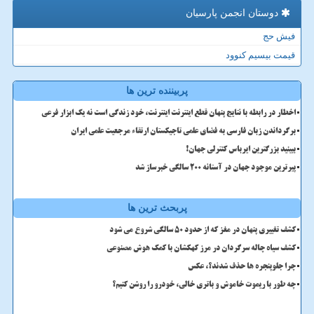
دوستان انجمن پارسیان
فیش حج
قیمت بیسیم کنوود
پربیننده ترین ها
اخطار در رابطه با نتایج پنهان قطع اینترنت اینترنت، خود زندگی است نه یک ابزار فرعی
برگرداندن زبان فارسی به فضای علمی تاجیکستان ارتقاء مرجعیت علمی ایران
ببینید بزرگترین ایرباس کنترلی جهان!
پیرترین موجود جهان در آستانه ۲۰۰ سالگی خبرساز شد
پربحث ترین ها
کشف تغییری پنهان در مغز که از حدود 50 سالگی شروع می شود
کشف سیاه چاله سرگردان در مرز کهکشان با کمک هوش مصنوعی
چرا جلوپنجره ها حذف شدند؟، عکس
چه طور با ریموت خاموش و باتری خالی، خودرو را روشن کنیم؟