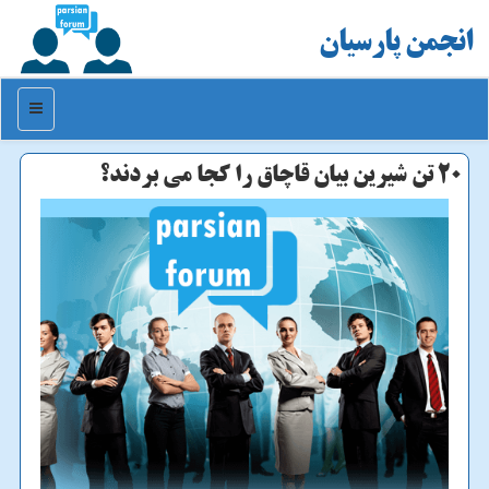
انجمن پارسیان
منو
20 تن شیرین بیان قاچاق را كجا می بردند؟