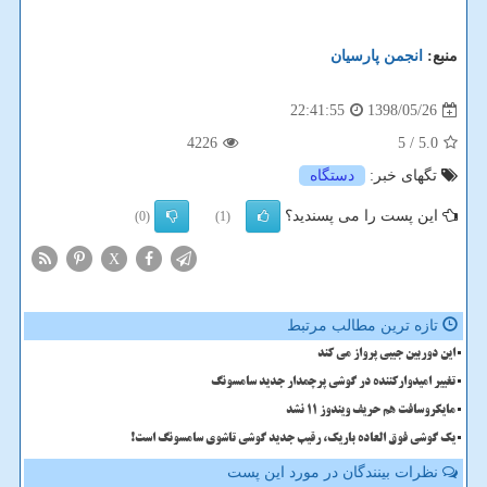
منبع:
انجمن پارسیان
1398/05/26
22:41:55
4226
/ 5
5.0
تگهای خبر:
دستگاه
این پست را می پسندید؟
(0)
(1)
X
تازه ترین مطالب مرتبط
این دوربین جیبی پرواز می کند
تغییر امیدوارکننده در گوشی پرچمدار جدید سامسونگ
مایکروسافت هم حریف ویندوز 11 نشد
یک گوشی فوق العاده باریک، رقیب جدید گوشی تاشوی سامسونگ است!
نظرات بینندگان در مورد این پست