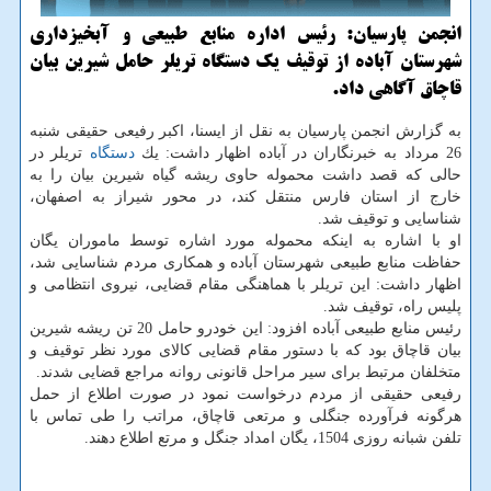
انجمن پارسیان: رئیس اداره منابع طبیعی و آبخیزداری
شهرستان آباده از توقیف یك دستگاه تریلر حامل شیرین بیان
قاچاق آگاهی داد.
به گزارش انجمن پارسیان به نقل از ایسنا، اكبر رفیعی حقیقی شنبه
26 مرداد به خبرنگاران در آباده اظهار داشت: یك
دستگاه
تریلر در
حالی كه قصد داشت محموله حاوی ریشه گیاه شیرین بیان را به
خارج از استان فارس منتقل كند، در محور شیراز به اصفهان،
شناسایی و توقیف شد.
او با اشاره به اینكه محموله مورد اشاره توسط ماموران یگان
حفاظت منابع طبیعی شهرستان آباده و همكاری مردم شناسایی شد،
اظهار داشت: این تریلر با هماهنگی مقام قضایی، نیروی انتظامی و
پلیس راه، توقیف شد.
رئیس منابع طبیعی آباده افزود: این خودرو حامل 20 تن ریشه شیرین
بیان قاچاق بود كه با دستور مقام قضایی كالای مورد نظر توقیف و
متخلفان مرتبط برای سیر مراحل قانونی روانه مراجع قضایی شدند.
رفیعی حقیقی از مردم درخواست نمود در صورت اطلاع از حمل
هرگونه فرآورده جنگلی و مرتعی قاچاق، مراتب را طی تماس با
تلفن شبانه روزی 1504، یگان امداد جنگل و مرتع اطلاع دهند.