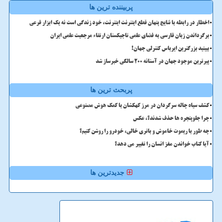
پربیننده ترین ها
اخطار در رابطه با نتایج پنهان قطع اینترنت اینترنت، خود زندگی است نه یک ابزار فرعی
برگرداندن زبان فارسی به فضای علمی تاجیکستان ارتقاء مرجعیت علمی ایران
ببینید بزرگترین ایرباس کنترلی جهان!
پیرترین موجود جهان در آستانه ۲۰۰ سالگی خبرساز شد
پربحث ترین ها
کشف سیاه چاله سرگردان در مرز کهکشان با کمک هوش مصنوعی
چرا جلوپنجره ها حذف شدند؟، عکس
چه طور با ریموت خاموش و باتری خالی، خودرو را روشن کنیم؟
آیا کتاب خواندن مغز انسان را تغییر می دهد؟
جدیدترین ها