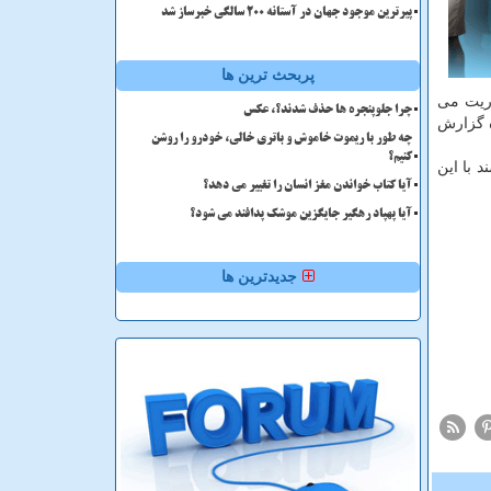
پیرترین موجود جهان در آستانه ۲۰۰ سالگی خبرساز شد
پربحث ترین ها
وریت می
چرا جلوپنجره ها حذف شدند؟، عکس
ه گزارش
چه طور با ریموت خاموش و باتری خالی، خودرو را روشن
کنیم؟
رداری موظف می باشند با این
آیا کتاب خواندن مغز انسان را تغییر می دهد؟
آیا پهپاد رهگیر جایگزین موشک پدافند می شود؟
جدیدترین ها