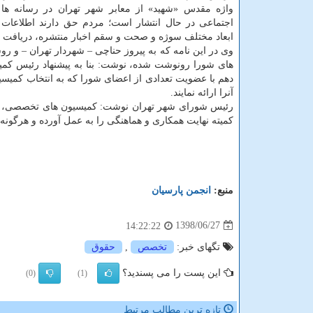
واژه مقدس «شهید» از معابر شهر تهران در رسانه ها
اجتماعی در حال انتشار است؛ مردم حق دارند اطلاعات د
ابعاد مختلف سوژه و صحت و سقم اخبار منتشره، دریافت نم
وی در این نامه كه به پیروز حناچی – شهردار تهران – و ر
های شورا رونوشت شده، نوشت: بنا به پیشنهاد رئیس كم
دهم با عضویت تعدادی از اعضای شورا كه به انتخاب كمی
آنرا ارائه نمایند.
كمیته نهایت همكاری و هماهنگی را به عمل آورده و هرگونه ا
منبع:
انجمن پارسیان
1398/06/27
14:22:22
تگهای خبر:
تخصص
,
حقوق
این پست را می پسندید؟
(0)
(1)
تازه ترین مطالب مرتبط