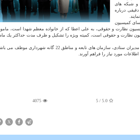
 و شبكه های
قیقی درباره
ایند.
وسای كمیسیون
یسیون نظارت و حقوقی، به علی اعطا كه از خانواده معظم شهدا است، مام
سیون نظارت و حقوقی است، كمیته ویژه را تشكیل و ظرف مدت حداكثر یك ما
رئیس شورای شهر تهران نوشت: كمیسیون های تخصصی، مدیران ستادی، سازمان های تابعه و مناطق 22 گانه شه
طلاعات مورد نیاز را فراهم آورند.
4075
/ 5
5.0
X