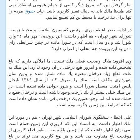
نظر گرفتن این كه امروز دیگر كسی از حمام عمومی استفاده نمی
كند طبیعتا مالك باید به دنبال تغییر كاربری باشد. نباید
حقوق
مردم را
تنها برای یك درخت با محیط بن كم تضییع نماییم.
در ادامه صدر اعظم نوری - رئیس كمیسیون سلامت و محیط زیست
شورای شهر تهران - هم اظهار داشت: این پرونده ۹ مهر ماه ۹۶ وارد
شورا شد و دو سال است كه در شورا مانده در چنین شرایطی رای
دادن به این پرونده چه محلی از اعراب دارد؟
وی افزود: ملاك وضعیت فعلی ملك نیست. ما املاكی داریم كه باغ
تشخیص داده شده و امروز هیچ درختی در آن وجود ندارد. این ملك به
علت قطع زیاد درختان تبصره یك ماده شش شده و بدین سان
شهرداری مكلف است ملك را تصرف كند. از سال ۱۳۸۶ تابحال
پلیس امنیت معطل شورا است و هنوز جوابی داده نشده است. در
این ملك خیلی بیشتر از یك درخت وجود داشته است و درختان قطع یا
خشك شده اند اما وجود همین یك درخت باقی مانده نشان داده است
كه كه شرایط این زمین چگونه بوده است.
علی اعطا - سخنگوی شورای اسلامی شهر تهران - هم در مورد این
ملك اظهار داشت: به استناد این كه كاربری این زمین حمام است
نمی توان اظهار داشت كه این زمین باغ نیست. بطور قطع كاربری از
موقعیت باغ متفاوت می باشد و هر نوع كاربری می تواند در باغ