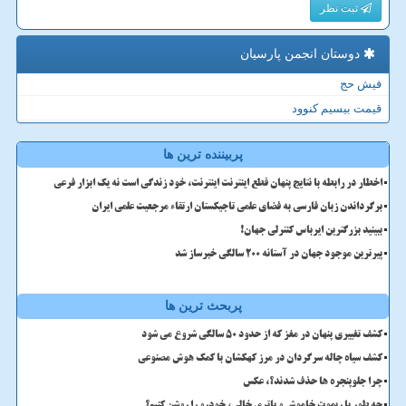
ثبت نظر
دوستان انجمن پارسیان
فیش حج
قیمت بیسیم کنوود
پربیننده ترین ها
اخطار در رابطه با نتایج پنهان قطع اینترنت اینترنت، خود زندگی است نه یک ابزار فرعی
برگرداندن زبان فارسی به فضای علمی تاجیکستان ارتقاء مرجعیت علمی ایران
ببینید بزرگترین ایرباس کنترلی جهان!
پیرترین موجود جهان در آستانه ۲۰۰ سالگی خبرساز شد
پربحث ترین ها
کشف تغییری پنهان در مغز که از حدود 50 سالگی شروع می شود
کشف سیاه چاله سرگردان در مرز کهکشان با کمک هوش مصنوعی
چرا جلوپنجره ها حذف شدند؟، عکس