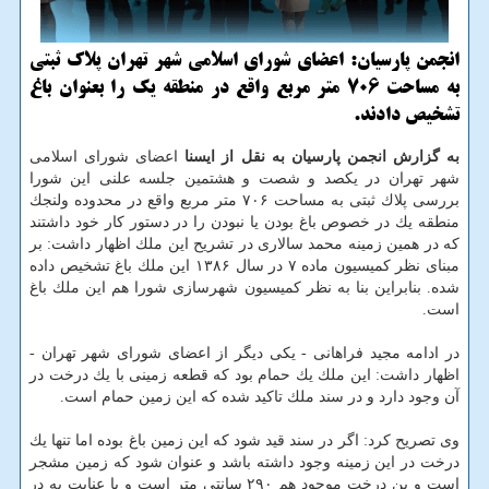
انجمن پارسیان: اعضای شورای اسلامی شهر تهران پلاك ثبتی
به مساحت ۷۰۶ متر مربع واقع در منطقه یك را بعنوان باغ
تشخیص دادند.
به گزارش انجمن پارسیان به نقل از ایسنا
اعضای شورای اسلامی
شهر تهران در یكصد و شصت و هشتمین جلسه علنی این شورا
بررسی پلاك ثبتی به مساحت ۷۰۶ متر مربع واقع در محدوده ولنجك
منطقه یك در خصوص باغ بودن یا نبودن را در دستور كار خود داشتند
كه در همین زمینه محمد سالاری در تشریح این ملك اظهار داشت: بر
مبنای نظر كمیسیون ماده ۷ در سال ۱۳۸۶ این ملك باغ تشخیص داده
شده. بنابراین بنا به نظر كمیسیون شهرسازی شورا هم این ملك باغ
است.
در ادامه مجید فراهانی - یكی دیگر از اعضای شورای شهر تهران -
اظهار داشت: این ملك یك حمام بود كه قطعه زمینی با یك درخت در
آن وجود دارد و در سند ملك تاكید شده كه این زمین حمام است.
وی تصریح كرد: اگر در سند قید شود كه این زمین باغ بوده اما تنها یك
درخت در این زمینه وجود داشته باشد و عنوان شود كه زمین مشجر
است و بن درخت موجود هم ۲۹۰ سانتی متر است و با عنایت به در