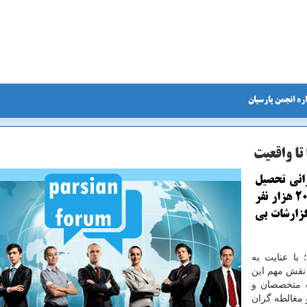
ره انجمن پارسیان
تا واقعیت
رانی تحصیل
كرده در آمریكا در سال 2017 را می توان حدود 200 هزار نفر
گزارشات بی
 با عنایت به
نقش مهم این
 متخصصان و
 مغالطه گران