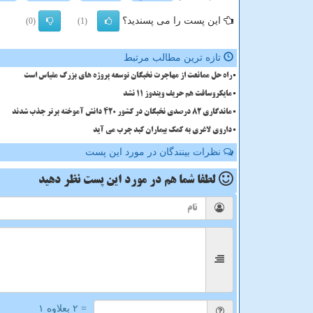
این پست را می پسندید؟
(0)
(1)
تازه ترین مطالب مرتبط
راه حل ممانعت از مهاجرت نخبگان توسعه پروژه های بزرگ مقیاس است
مایکروسافت هم حریف ویندوز 11 نشد
ماندگاری 82 درصدی نخبگان در کشور 420 دانش آموخته برتر جذب شدند
داروی لاغری به کمک بیماران کبد چرب می آید
نظرات بینندگان در مورد این پست
لطفا شما هم
در مورد این پست
نظر دهید
= ۲ بعلاوه ۱