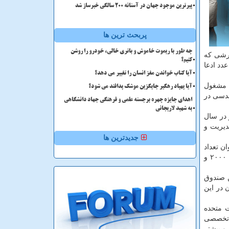
پیرترین موجود جهان در آستانه ۲۰۰ سالگی خبرساز شد
پربحث ترین ها
چه طور با ریموت خاموش و باتری خالی، خودرو را روشن
ارشی كه
کنیم؟
 ذكر شده است كه از عدد ادعا
آیا کتاب خواندن مغز انسان را تغییر می دهد؟
جراح مهاجر در آمریكا مشغول
آیا پهپاد رهگیر جایگزین موشک پدافند می شود؟
و مهندسی در
اهدای جایزه چهره برجسته علمی و فرهنگی جهاد دانشگاهی
به شهید لاریجانی
 در سال
یریت و
جدیدترین ها
ت. بدین سان می توان تعداد
كل ایرانی ها تحصیل كرده در آمریكا را در سال ۲۰۱۷ در حدود ۲۰۰ هزار نفر تخمین زد. همین طور با استفاده از آمار سرشماری سال ۲۰۰۰ و
 نكرده است؛ تنها در گزارشی كه در سال ۱۹۹۸ توسط این صندوق
مهندسان در این
۶۵ پزشك و جراح در ایالات متحده
ان را برای مشاغل تخصصی
 از این پزشكان از ایران، ۳۵۰۰ نفر از سوریه و بیشتر