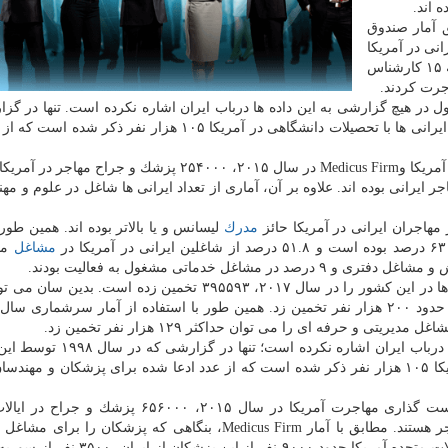
 اند.
 آمار صندوق
 و پزشك ایرانی در آمریكا
هستند. طبق آمار رسمی اداره گذرنامه، در سال ۸۷ روزانه ۱۵ كارشناس
 در هیچ گزارشی به این داده ها درباب ایران اشاره نكرده است. تنها در گز
در سال ۱۹۹۸ توسط این صندوق انتشار یافته است، تعداد ایرانی ها با تحصیلات دانشگاهی در آمریكا ۱۰۵ هزار نفر
از سوی دیگر، بنا بر آمار مؤسسه سیاست گذاری مهاجرت آمریكا وMedicus Firm در سال ۲۰۱۵، ۲۵۴۰۰۰ پزشك و 
یان حدود ۹۰۰۰ پزشك و جراح مهاجر ایرانی بوده اند. علاوه بر آن، آماری از تعداد ایرانی ها شاغل در علوم 
مدرك
لیسانس و یا بالاتر بوده اند. همین طور
مشاغل
مد
علاوه بر آنچه از نظر رفت، اداره آمار آمریكا تعداد ایرانی ها در این كشور را در سال ۲۰۱۷، ۳۹۵۵۹۳ تخمین زده اس
صندوق بین المللی پول نیز در هیچ گزارشی به این داده ها درباب ایران اشاره
انتشار یافته، تعداد ایرانی ها با تحصیلات دانشگاهی در آمریكا ۱۰۵ هزار نفر ذكر شده است كه از عدد ادعا شده برای پزشكان و 
بنا بر آمار و اطلاعات منتشرشده از طرف موسسه سیاست گذاری مهاجرت آمریكا در سال ۲۰۱۵، ۶۰۰۰
مشغول به كار بوده اند كه از این تعداد ۲۵۴۰۰۰ نفر مهاجر هستند. مطابق با آمار Medicus Firm، بنگاهی كه پزشك
استخدام می كند از ۲۵۴، ۰۰۰ پزشك و جراح مهاجر در ایالات متحده آمریكا حدود ۹۰۰۰ نفر