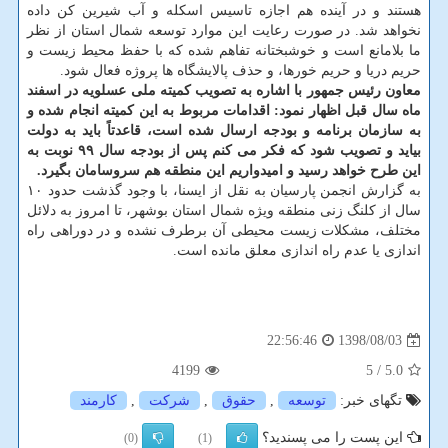
هستند و در آینده هم اجازه تاسیس اسكله و آب شیرین كن داده
نخواهد شد. در صورت رعایت این موارد توسعه شمال استان از نظر
ما بلامانع است و خوشبختانه تفاهم شده كه با حفظ محیط زیست و
حریم دریا و حریم خورها، و حذف پالایشگاه ها پروژه فعال شود.
معاون رئیس جمهور با اشاره به تصویب كمیته ملی عسلویه در اسفند
ماه سال قبل اظهار نمود: اقدامات مربوط به این كمیته انجام شده و
به سازمان برنامه و بودجه ارسال شده است، قاعدتاً باید به دولت
بیاید و تصویب شود كه فكر می كنم پس از بودجه سال ۹۹ نوبت به
این طرح خواهد رسید و امیدواریم این منطقه هم سروسامان بگیرد.
به گزارش انجمن پارسیان به نقل از ایسنا، با وجود گذشت حدود ۱۰
سال از كلنگ زنی منطقه ویژه شمال استان بوشهر، تا امروز به دلائل
مختلف، مشكلات زیست محیطی آن برطرف نشده و در دوراهی راه
اندازی یا عدم راه اندازی معلق مانده است.
1398/08/03
22:56:46
4199
/ 5
5.0
تگهای خبر:
توسعه
,
حقوق
,
شركت
,
كارمند
این پست را می پسندید؟
(0)
(1)