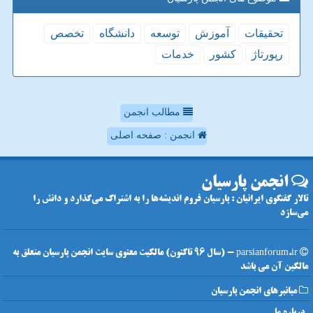
تحقیقات
آموزش
توسعه
دانشگاه
تخصص
رپورتاژ
كشور
خدمات
مطالب انجمن
انجمن : صفحه اصلی
انجمن پارسیان
تالار گفتگوی ایرانیان : پارسیان فروم اندیشه‌ها را به اشتراک می‌گذارد و دانش را
می‌سازد
parsianforum.ir - (سال 96 تاکنون) مالکیت معنوی سایت انجمن پارسیان متعلق به
مالکین آن می باشد
میانبرهای انجمن پارسیان
درباره ما