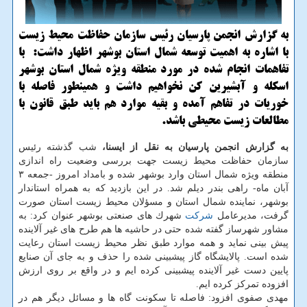
به گزارش انجمن پارسیان رئیس سازمان حفاظت محیط زیست
با اشاره به اهمیت توسعه شمال استان بوشهر اظهار داشت: با
تفاهمات انجام شده در مورد منطقه ویژه شمال استان بوشهر
اسكله و آبشیرین كن نخواهیم داشت و همینطور فاصله با
خوریات در تفاهم آمده و بقیه موارد هم باید طبق قانون با
مطالعات زیست محیطی باشد.
به گزارش انجمن پارسیان به نقل از ایسنا،
شب گذشته رئیس
سازمان حفاظت محیط زیست جهت بررسی وضعیت راه اندازی
منطقه ویژه شمال استان وارد بوشهر شده و بامداد امروز -جمعه ۳
آبان ماه- راهی بندر دیلم شد. در این بازدید كه به همراه استاندار
بوشهر، نماینده شمال استان و مسؤلان محیط زیست استان صورت
گرفت، مدیرعامل
شركت
شهرك های صنعتی بوشهر عنوان كرد: به
مشاور شهرساز گفته شده حتی در حاشیه ها هم طرح های غیر آلاینده
پیش بینی نماید و همه موارد طبق نظر محیط زیست استان رعایت
شده است. پالایشگاه گاز پیشبینی شده را حذف و به جای آن صنایع
پایین دست غیر آلاینده پیشبینی كرده ایم و در واقع بر روی ارزش
افزوده تمركز كرده ایم.
مهدی صفوی افزود: فاصله تا سكونت گاه ها و مسائل دیگر هم در