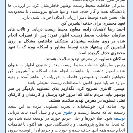
مدیركل حفاظت محیط زیست بوشهر خاطرنشان كرد: در ارزیابی ها
پالایشگاه نفت و گاز حذف شده و تنها صنایع پتروشیمی با محدودیت
های تعیین شده توسط دفتر ارزیابی امكان اجرایی شدن دارد.
تعهد محضری برای حذف آبشیرین كن
احمد رضا لاهیجان زاده، معاون محیط زیست دریایی و تالاب های
سازمان حفاظت محیط زیست اظهار نمود: پس از تغییرات انجام
شده بر روی منطقه پیشنهادی مشكلی نداشتیم، مشكل بر روی
آبشیرین كن پیشنهاد شده توسط مشاور و اسكله بوده كه با تعهد
محضری حذف گردیده است.
ساكنان عسلویه در معرض تهدید سلامت هستند
رئیس سازمان حفاظت محیط زیست بعد از شنیدن اظهارات عنوان
شده اظهار داشت: با تفاهمات انجام شده اسكله و آبشیرین كن
نخواهیم داشت و همینطور فاصله با خوریات در تفاهم آمده و بقیه
موارد هم باید طبق قانون با مطالعات زیست محیطی باشد.
عیسی كلانتری تصریح كرد: نگذاریم بلای عسلویه باردیگر بر سر
بوشهر بیاید. مردم بدانند كه امروز خود پرسنل و كارمندان و كاركنان
نفتی عسلویه در معرض تهدید سلامت هستند.
وی اضافه كرد: خوشبختانه با تجربه عسلویه، مردم به این نتیجه
رسیده اند كه محیط زیست و
حقوق
مردم و نسل آینده نباید قربانی
توسعه
شود. قبلا خورها و حتی حریم خورها در توسعه دیده شده بود
كه تبدیل به صنایع پتروشیمی و پالایشگاهی شود. هم اكنون با تفاهمات
انجام شده همه اینها حذف شده و خوریات و حریم آن از توسعه بیرون