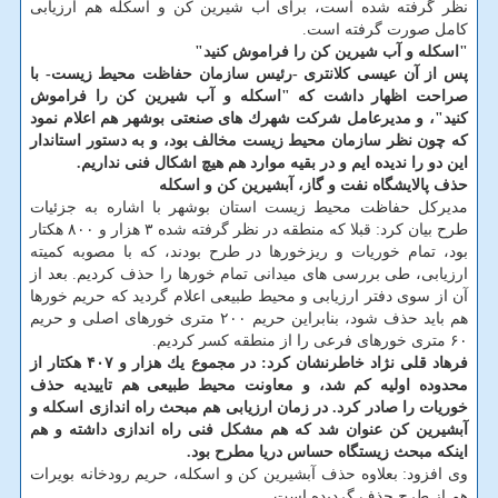
نظر گرفته شده است، برای آب شیرین كن و اسكله هم ارزیابی
كامل صورت گرفته است.
"اسكله و آب شیرین كن را فراموش كنید"
پس از آن عیسی كلانتری -رئیس سازمان حفاظت محیط زیست- با
صراحت اظهار داشت كه "اسكله و آب شیرین كن را فراموش
كنید"، و مدیرعامل شركت شهرك های صنعتی بوشهر هم اعلام نمود
كه چون نظر سازمان محیط زیست مخالف بود، و به دستور استاندار
این دو را ندیده ایم و در بقیه موارد هم هیچ اشكال فنی نداریم.
حذف پالایشگاه نفت و گاز، آبشیرین كن و اسكله
مدیركل حفاظت محیط زیست استان بوشهر با اشاره به جزئیات
طرح بیان كرد: قبلا كه منطقه در نظر گرفته شده ۳ هزار و ۸۰۰ هكتار
بود، تمام خوریات و ریزخورها در طرح بودند، كه با مصوبه كمیته
ارزیابی، طی بررسی های میدانی تمام خورها را حذف كردیم. بعد از
آن از سوی دفتر ارزیابی و محیط طبیعی اعلام گردید كه حریم خورها
هم باید حذف شود، بنابراین حریم ۲۰۰ متری خورهای اصلی و حریم
۶۰ متری خورهای فرعی را از منطقه كسر كردیم.
فرهاد قلی نژاد خاطرنشان كرد: در مجموع یك هزار و ۴۰۷ هكتار از
محدوده اولیه كم شد، و معاونت محیط طبیعی هم تاییدیه حذف
خوریات را صادر كرد. در زمان ارزیابی هم مبحث راه اندازی اسكله و
آبشیرین كن عنوان شد كه هم مشكل فنی راه اندازی داشته و هم
اینكه مبحث زیستگاه حساس دریا مطرح بود.
وی افزود: بعلاوه حذف آبشیرین كن و اسكله، حریم رودخانه بویرات
هم از طرح حذف گردیده است.