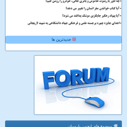
چه طور با ریموت خاموش و باتری خالی، خودرو را روشن کنیم؟
آیا کتاب خواندن مغز انسان را تغییر می دهد؟
آیا پهپاد رهگیر جایگزین موشک پدافند می شود؟
اهدای جایزه چهره برجسته علمی و فرهنگی جهاد دانشگاهی به شهید لاریجانی
جدیدترین ها
موضوع های انجمن پارسیان