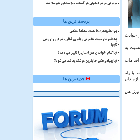
پیرترین موجود جهان در آستانه ۲۰۰ سالگی خبرساز شد
پربحث ترین ها
چرا جلوپنجره ها حذف شدند؟، عکس
و ۷۰۴ مورد در حوادث ترافیكی شهری و ۲ هزار و ۱۲۳ مورد در حوادث
چه طور با ریموت خاموش و باتری خالی، خودرو را روشن
کنیم؟
هم نسبت به
آیا کتاب خواندن مغز انسان را تغییر می دهد؟
ی آبانماه هزار و ۴۰۱ مصدوم بعد از اقدامات
آیا پهپاد رهگیر جایگزین موشک پدافند می شود؟
هار داشت: با راه
نیازمندان
جدیدترین ها
مورد مزاحمت در سامانه اورژانس