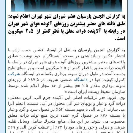
به گزارش انجمن پارسیان عضو شورای شهر تهران اعلام نمود:
طبق یافته های معتبر بیشترین روزهای آلوده هوای شهر تهران
در رابطه با آلاینده ذرات معلق با قطر كمتر از ۲.۵ میكرون
است.
به گزارش انجمن پارسیان به نقل از ایسنا،
افشین حبیب زاده با
انتشار عكس و یادداشتی در صفحه اینستاگرام خود نوشت: «طبق
یافته های معتبر، بیشترین روزهای آلوده هوای شهر تهران در رابطه با
آلاینده ذرات معلق با قطر كمتر از ۲.۵ میكرون است و بر مبنای نتایج
بدست آمده در طول دوران نمونه برداری یكساله در ایستگاه
شركت
كنترل كیفیت هوا در
دانشگاه
صنعتی شریف در ۸۷.۵٪ از روزهای
نمونه برداری مقدار ۲.۵ pm بیشتر از حد مجاز اعلام شده توسط
سازمان محیط زیست ایران است.»
وی افزود: «در تركیبات اصلی این آلاینده جرم آلی، كربن معدنی،
ذرات گرد و غبار و یونهای غیر آلی محلول در آب، قسمت اعظم آنرا
می سازند. ذرات آلی با سهم بیشینه ۵۴٪ در فصول سرد و گرد و غبار
با بیشینه ۷۶٪ در فصول گرم عمده ترین منبع تولید ذرات معلق
محسوب می شوند. در این میان منابع متحرك شامل وسایل نقلیه
بنزینی و دیزلی و خودرو های دود زا ۷۲٪ از غلظت كربن آلی و ۲۹٪