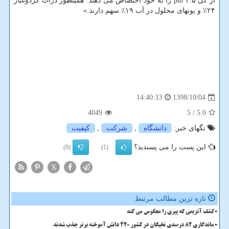
از كل ۲.۵ pm را به خود اختصاص می دهند. همینطور ذرات گردوغبار
۲۴٪ و یونهای محلول در آب ۱۹٪ سهم دارند.»
1398/10/04
14:40:33
4049
/ 5
5.0
تگهای خبر:
دانشگاه
,
شركت
,
كیفیت
این پست را می پسندید؟
(0)
(1)
X
تازه ترین مطالب مرتبط
کشف آنزیمی که پیری را معکوس می کند
ماندگاری 82 درصدی نخبگان در کشور 420 دانش آموخته برتر جذب شدند