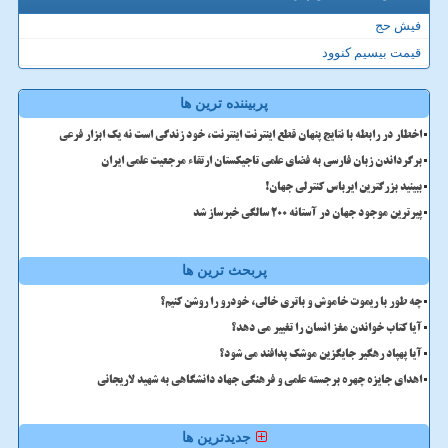
فیش حج
قیمت بیسیم کنوود
پربیننده ترین ها
اخطار در رابطه با نتایج پنهان قطع اینترنت اینترنت، خود زندگی است نه یک ابزار فرعی
برگرداندن زبان فارسی به فضای علمی تاجیکستان ارتقاء مرجعیت علمی ایران
ببینید بزرگترین ایرباس کنترلی جهان!
پیرترین موجود جهان در آستانه ۲۰۰ سالگی خبرساز شد
پربحث ترین ها
چه طور با ریموت خاموش و باتری خالی، خودرو را روشن کنیم؟
آیا کتاب خواندن مغز انسان را تغییر می دهد؟
آیا پهپاد رهگیر جایگزین موشک پدافند می شود؟
اهدای جایزه چهره برجسته علمی و فرهنگی جهاد دانشگاهی به شهید لاریجانی
جدیدترین ها