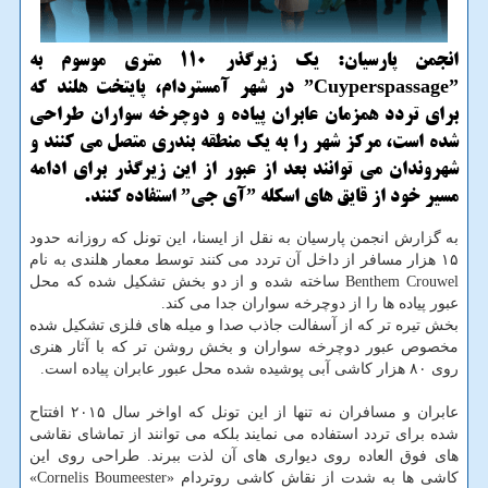
انجمن پارسیان: یك زیرگذر 110 متری موسوم به
ˮCuyperspassageˮ در شهر آمستردام، پایتخت هلند كه
برای تردد همزمان عابران پیاده و دوچرخه سواران طراحی
شده است، مركز شهر را به یك منطقه بندری متصل می كنند و
شهروندان می توانند بعد از عبور از این زیرگذر برای ادامه
مسیر خود از قایق های اسكله ˮآی جیˮ استفاده كنند.
به گزارش انجمن پارسیان به نقل از ایسنا، این تونل كه روزانه حدود
۱۵ هزار مسافر از داخل آن تردد می كنند توسط معمار هلندی به نام
Benthem Crouwel ساخته شده و از دو بخش تشكیل شده كه محل
عبور پیاده ها را از دوچرخه سواران جدا می كند.
بخش تیره تر كه از آسفالت جاذب صدا و میله های فلزی تشكیل شده
مخصوص عبور دوچرخه سواران و بخش روشن تر كه با آثار هنری
روی ۸۰ هزار كاشی آبی پوشیده شده محل عبور عابران پیاده است.
عابران و مسافران نه تنها از این تونل كه اواخر سال ۲۰۱۵ افتتاح
شده برای تردد استفاده می نمایند بلكه می توانند از تماشای نقاشی
های فوق العاده روی دیواری های آن لذت ببرند. طراحی روی این
كاشی ها به شدت از نقاش كاشی روتردام «Cornelis Boumeester»