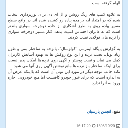
الهام گرفته است.
به علاوه لامپ های رنگ روشن و ال ای دی برای نورپردازی انتخاب
شده كه در امتداد لبه برآمده پیاده رو كشیده شده اند. در واقع سطح
مسیر پیاده روی به طرز آشكاری از جاده دوچرخه سواری بلندتر
است كه به عابران احساس امنیت بدهد. كنار مسیر دوچرخه سواری
را نرده های فولادی نصب كردند.
به گزارش پایگاه اینترنتی "كولوسال"، باتوجه به ساختار بتنی و طول
زیاد تونل، نصب نرده و این نوع روكش ها به بهبود آسایش كاربران
كمك می نماید و نصب پوستر و آگهی روی نرده ها امكان پذیر نیست
برای اینكه ساختار باز نرده ها مانع نوشتن آگهی روی آنها می شود.
نكته جالب توجه دیگر در مورد این تونل آن است كه بااینكه عرض آن
به اندازه ایست كه برای عبور خودرو كافیست اما هیچ خودرویی اجازه
ورود به آنرا ندارد.
منبع:
انجمن پارسیان
1398/10/20
16:17:20