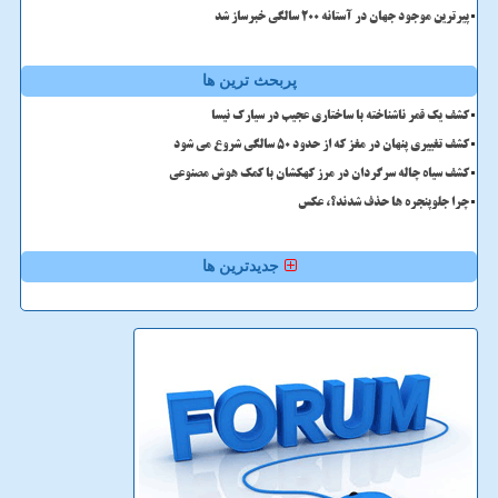
پیرترین موجود جهان در آستانه ۲۰۰ سالگی خبرساز شد
پربحث ترین ها
کشف یک قمر ناشناخته با ساختاری عجیب در سیارک نیسا
کشف تغییری پنهان در مغز که از حدود 50 سالگی شروع می شود
کشف سیاه چاله سرگردان در مرز کهکشان با کمک هوش مصنوعی
چرا جلوپنجره ها حذف شدند؟، عکس
جدیدترین ها