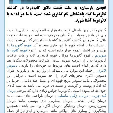
انجمن پارسیان: به علت قیمت بالای گانودرما در گذشته
گانودرما گیاه پادشاهان نام گذاری شده است. با ما در ادامه با
گانودرما آشنا شوید.
گانودرما در چین باستان قدمت 4 هزار ساله دارد و به دلیل خاصیت
های فراوانش به پادشاه گیاهان معروف شده است و به علت قیمت
بالای گانودرما در گذشته گانودرما گیاه پادشاهان نام گذاری شده است
. شرکت ما با ادغام قهوه با این قارچ معجزه آسا
قهوه گانودرما
را
تولید و در اختیار عموم قرار داده است که در 4 نوع
قهوه گانودرما
سوپریم
, قهوه گانودرما موکا , قهوه گانودرما لاته و هات چاکلت
گانودرما به بازار عرضه نموده است . شرکت محصولات دیگری هم
دارد که هر کدام اصیت های مربوط به خودشان را دارند .
دمنوش
لاغری
از جمله این موارد می باشدکه از وزارت غذا و دارو به عنوان
دمنوش لاغری مجوزهای لازم را اخذ نموده است . درکنار این
محصولاتی مانند سبوس برنج قهوه ای و عسل ضد دیابتی , خرما بار
که ادغام پوست و گوشت و هسته ی خرما می باشد به سبد کالای
خود اضافه نموده است . گانودرما خواص زیادی دارد که موجب
درمان
کبد چرب
,
درمان زگیل تناسلی
, درمان ناراحتی های معده مانند
درمان زخم معده , درمان بیماریی های پوستی مانند درمان
پسوریازیس , درمان ویتیلیگو , درمان اگزما و... می باشد . همچنین
پیشگیری از بیماری های مهلکی مانند سرطان و ایدز نیز از جمله