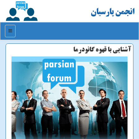
انجمن پارسیان
منو
آشنایی با قهوه گانودرما