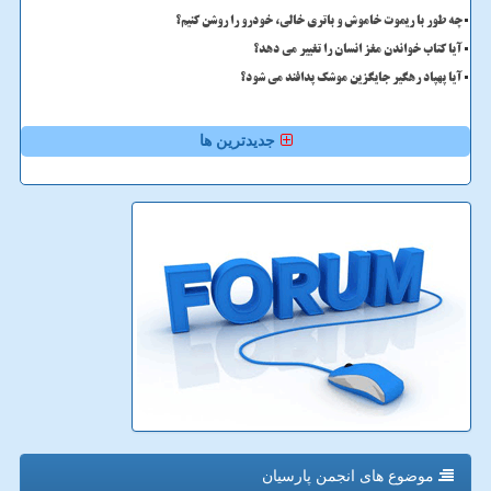
چه طور با ریموت خاموش و باتری خالی، خودرو را روشن کنیم؟
آیا کتاب خواندن مغز انسان را تغییر می دهد؟
آیا پهپاد رهگیر جایگزین موشک پدافند می شود؟
جدیدترین ها
موضوع های انجمن پارسیان