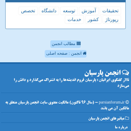
تحقیقات
آموزش
توسعه
دانشگاه
تخصص
رپورتاژ
كشور
خدمات
مطالب انجمن
انجمن : صفحه اصلی
انجمن پارسیان
تالار گفتگوی ایرانیان : پارسیان فروم اندیشه‌ها را به اشتراک می‌گذارد و دانش را
می‌سازد
parsianforum.ir - (سال 96 تاکنون) مالکیت معنوی سایت انجمن پارسیان متعلق به
مالکین آن می باشد
میانبرهای انجمن پارسیان
درباره ما