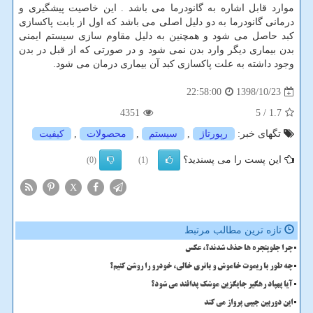
موارد قابل اشاره به گانودرما می باشد . این خاصیت پیشگیری و
درمانی گانودرما به دو دلیل اصلی می باشد که اول از بابت پاکسازی
کبد حاصل می شود و همچنین به دلیل مقاوم سازی سیستم ایمنی
بدن بیماری دیگر وارد بدن نمی شود و در صورتی که از قبل در بدن
وجود داشته به علت پاکسازی کبد آن بیماری درمان می شود.
1398/10/23
22:58:00
4351
/ 5
1.7
تگهای خبر:
رپورتاژ
,
سیستم
,
محصولات
,
كیفیت
این پست را می پسندید؟
(0)
(1)
X
تازه ترین مطالب مرتبط
چرا جلوپنجره ها حذف شدند؟، عکس
چه طور با ریموت خاموش و باتری خالی، خودرو را روشن کنیم؟
آیا پهپاد رهگیر جایگزین موشک پدافند می شود؟
این دوربین جیبی پرواز می کند