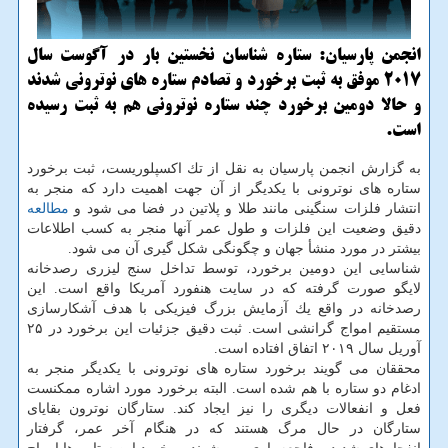
انجمن پارسیان: ستاره شناسان نخستین بار در آگوست سال
2017 موفق به ثبت برخورد و تصادم ستاره های نوترونی شدند
و حالا دومین برخورد چند ستاره نوترونی هم به ثبت رسیده
است.
به گزارش انجمن پارسیان به نقل از تك اكسپلوریست، ثبت برخورد
ستاره های نوترونی با یكدیگر از آن جهت اهمیت دارد كه منجر به
انتشار فلزات سنگینی مانند طلا و پلاتین در فضا می شود و
مطالعه
دقیق وضعیت این فلزات و طول عمر آنها منجر به كسب اطلاعات
بیشتر در مورد منشأ جهان و چگونگی شكل گیری آن می شود.
شناسایی این دومین برخورد، توسط تداخل سنج لیزری رصدخانه
لایگو صورت گرفته كه در سایت هنفورد آمریكا واقع است. این
رصدخانه در واقع یك آزمایش بزرگ فیزیكی با هدف آشكارسازی
مستقیم امواج گرانشی است. ثبت دقیق جزئیات این برخورد در ۲۵
آوریل سال ۲۰۱۹ اتفاق افتاده است.
محققان می گویند برخورد ستاره های نوترونی با یكدیگر منجر به
ادغام دو ستاره با هم شده است. البته برخورد مورد اشاره ممكنست
فعل و انفعالات دیگری را نیز ایجاد كند. ستارگان نوترون بقایای
ستارگان در حال مرگ هستند كه در هنگام آخر عمر، گرفتار