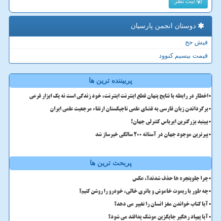
ثبت نظر
دوستان انجمن پارسیان
فیش حج
قیمت بیسیم کنوود
پربیننده ترین ها
اخطار در رابطه با نتایج پنهان قطع اینترنت اینترنت، خود زندگی است نه یک ابزار فرعی
برگرداندن زبان فارسی به فضای علمی تاجیکستان ارتقاء مرجعیت علمی ایران
ببینید بزرگترین ایرباس کنترلی جهان!
پیرترین موجود جهان در آستانه ۲۰۰ سالگی خبرساز شد
پربحث ترین ها
چرا جلوپنجره ها حذف شدند؟، عکس
چه طور با ریموت خاموش و باتری خالی، خودرو را روشن کنیم؟
آیا کتاب خواندن مغز انسان را تغییر می دهد؟
آیا پهپاد رهگیر جایگزین موشک پدافند می شود؟