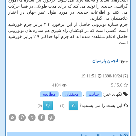
انفجارهای شدید و فاجعه باری می شوند. برخورد این ستاره ها امواج
گرانشی جدیدی را تولید می كند كه برای مدت طولانی در فضا حركت
می كنند و اطلاعات جدیدی در مورد طول عمر جهان در اختیار
علاقمندان می گذارند.
جرم ستاره نوترونی حاصل از این برخورد ۳.۴ برابر جرم خورشید
است. گفتنی است كه در كهكشان راه شیری هم ستاره های نوتورونی
حاصل ادغام مشاهده شده اند كه جرم آنها حداكثر ۲.۹ برابر خورشید
است.
منبع:
انجمن پارسیان
1398/10/24
19:11:51
4104
/ 5
5.0
تگهای خبر:
سایت
,
محققان
,
مطالعه
این پست را می پسندید؟
(0)
(1)
X