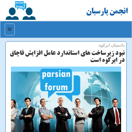
انجمن پارسیان
منو
دادستان ابركوه:
نبود زیرساخت های استاندارد عامل افزایش قاچاق
در ابركوه است