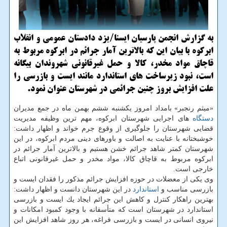
به گزارش انجمن پارسیان ایسنا/یزد دادستان عمومی و انقلاب
ابركوه با بیان این كه بالاترین آمار جرائم در ابركوه مربوط به
قاچاق مواد مخدر، كالا و حمل غیرقانونی شهروندان بیگانه
است، نبود زیرساخت های استاندارد مانند ایست و بازرسی را
علت افزایش بروز چنین جرائمی در شهرستان عنوان نمود.
«میثم رنجبر» بامداد امروز یكشنبه ششم بهمن ماه در جمع مدیران
دستگاه
های اجرایی شهرستان ابركوه، مهم ترین وظیفه مدیریت
قضایی شهرستان را جلوگیری از وقوع جرم خواند و اظهار داشت:
خوشبختانه با عنایت به اصالت و باورهای دینی مردم ابركوه، در این
شهرستان كمتر شاهد جرائم خشن هستیم و بالاترین آمار جرائم در
ابركوه مربوط به قاچاق كالا، مواد مخدر و حمل غیرقانونی اتباع
خارجی است.
وی یكی از معضلات در حوزه افزایش جرائم مذكور را فقدان ایست و
بازرسی مناسب و
استاندارد
در این شهرستان دانست و اظهار داشت:
بهترین راهكار كنترل و كاهش این جرائم ایجاد یك ایست و بازرسی
استاندارد در شهرستان است كه متأسفانه با وجود كمبود امكانات و
نیروی انسانی در ایست و بازرسی فراغه، هر روز شاهد افزایش این