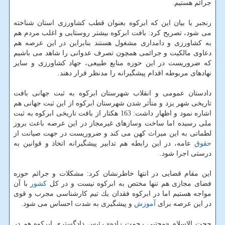
جرائم هستیم.
رنجبر با بیان این كه ابركوه بعنوان قطب كشاورزی استان شناخته
می شود، تصریح كرد: بافت ابركوه بیشتر روستایی و اغلب مردم هم
به كشاورزی و دامداری مشغول هستند بنابراین در این عرصه هم
دعاوی مالكیت و جرائمی همچون تصرف عدوانی را شاهد می باشیم
كه ضروریست در این حوزه منابع طبیعی، جهاد كشاورزی و سایر
نهادهای مربوطه اقدام پیشگیرانه را مدنظر قرار دهند.
دادستان عمومی و انقلاب شهرستان ابركوه به ثبت جهانی بافت
تاریخی شهر یزد و متأثر شدن شهرستان ابركوه از این ثبت جهانی هم
اشاره نمود و اظهار داشت: 163 هكتار از بافت تاریخی ابركوه به ثبت
ملی رسیده اما ساخت وسازهای غیرمجاز در این عرصه باعث بروز
لطماتی به این میراث كهن می كند و ضروریست در جهت صیانت از
حقوق
عامه، در این رابطه هم تدابیر پیشگیرانه اتخاذ و قوانین به
درستی اجرا شود.
این مقام قضایی در انتها خاطرنشان كرد: مشكلات و جرائم حوزه
فضای مجازی هم تنها مختص به ابركوه نیست و در كل
كشور
با آن
مواجه هستیم اما در ابركوه فقدان یك تیم كارشناسی مجرب و قوی
در این عرصه برای
آموزش
و پیشگیری به شدت احساس می شود.
حجت الاسلام «مجتبی رحمت زاده» رئیس دادگستری ابركوه هم در