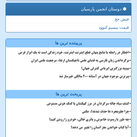
دوستان انجمن پارسیان
فیش حج
قیمت بیسیم کنوود
پربیننده ترین ها
اخطار در رابطه با نتایج پنهان قطع اینترنت اینترنت، خود زندگی است نه یک ابزار فرعی
برگرداندن زبان فارسی به فضای علمی تاجیکستان ارتقاء مرجعیت علمی ایران
ببینید بزرگترین ایرباس کنترلی جهان!
پیرترین موجود جهان در آستانه ۲۰۰ سالگی خبرساز شد
پربحث ترین ها
کشف سیاه چاله سرگردان در مرز کهکشان با کمک هوش مصنوعی
چرا جلوپنجره ها حذف شدند؟، عکس
چه طور با ریموت خاموش و باتری خالی، خودرو را روشن کنیم؟
آیا کتاب خواندن مغز انسان را تغییر می دهد؟