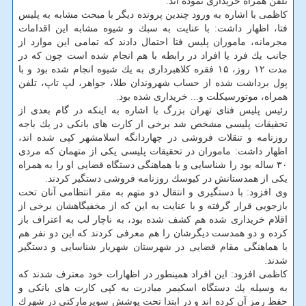
تلفن همراه خریداری نموده اند.
كاظمی با اشاره به ورود چندین پرونده دیگر با مبحث مشابه به پلیس
فتا، اظهار داشت: با عنایت به سبك و شیوه مشابه این اقدامات
مجرمانه، ماموران پلیس فتا احتمال دادند كه تمامی این موارد از
جانب یك فرد یا افراد در رابطه با هم انجام شده است چون كه در
مدت ۱۲ روز، ۱۵ فقره كلاهبرداری به یك شیوه انجام شده بود و با
پول برداشت شده از حساب شهروندان طلا، جواهر، لپ تاپ، تلفن
همراه، موتورسیكلت و... خریداری شده بود.
رئیس پلیس فتای تهران بزرگ با اشاره به اینكه در گام بعدی از
تحقیقات پلیسی مشخص شد برخی از كارت های بانكی در یك باجه
روزنامه و تنقلات فروشی در چهاردانگه اسلامشهر كپی شده اند،
اظهار داشت: ماموران در تحقیقات پلیسی یكی از متهمان كه مردی
۳۰ ساله بود را شناسایی و با هماهنگی دستگاه قضایی او را به همراه
یكی از همدستانش در كیوسك روزنامه فروشی دستگیر كردند.
وی افزود: با دستگیری و انتقال دو متهم به مقر انتظامی آنان تحت
بازجویی قرار گرفته و با عنایت به این كه از مخفیگاهشان برخی از
اقلام خریداری شده هم كشف شده بود، به ناچار لب به اعتراف باز
كرده و دو همدست دیگرشان را هم معرفی كردند كه این دو نفر هم
با هماهنگی مقام قضایی در شهرستان شهریار شناسایی و دستگیر
شدند.
كاظمی افزود: این افراد همینطور در اظهارات خود معترف شدند كه
به وسیله یك دستگاه اسكیمر مبادرت به كپی كارت های بانكی و
حفظ رمز آن كرده اند و در ابتدا تحت پوشش سوپرماركتی در شهرك