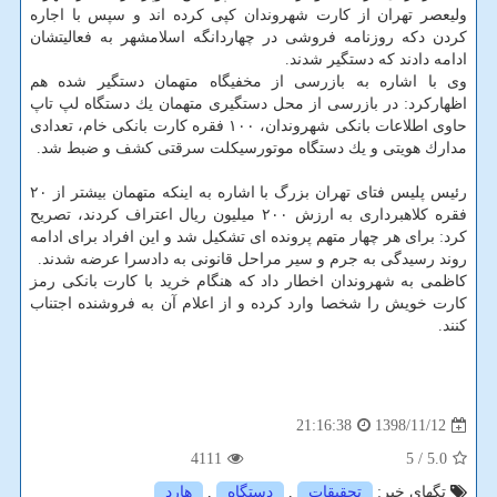
ولیعصر تهران از كارت شهروندان كپی كرده اند و سپس با اجاره
كردن دكه روزنامه فروشی در چهاردانگه اسلامشهر به فعالیتشان
ادامه دادند كه دستگیر شدند.
وی با اشاره به بازرسی از مخفیگاه متهمان دستگیر شده هم
اظهاركرد: در بازرسی از محل دستگیری متهمان یك دستگاه لپ تاپ
حاوی اطلاعات بانكی شهروندان، ۱۰۰ فقره كارت بانكی خام، تعدادی
مدارك هویتی و یك دستگاه موتورسیكلت سرقتی كشف و ضبط شد.
رئیس پلیس فتای تهران بزرگ با اشاره به اینكه متهمان بیشتر از ۲۰
فقره كلاهبرداری به ارزش ۲۰۰ میلیون ریال اعتراف كردند، تصریح
كرد: برای هر چهار متهم پرونده ای تشكیل شد و این افراد برای ادامه
روند رسیدگی به جرم و سیر مراحل قانونی به دادسرا عرضه شدند.
كاظمی به شهروندان اخطار داد كه هنگام خرید با كارت بانكی رمز
كارت خویش را شخصا وارد كرده و از اعلام آن به فروشنده اجتناب
كنند.
1398/11/12
21:16:38
4111
/ 5
5.0
تگهای خبر:
تحقیقات
,
دستگاه
,
هارد