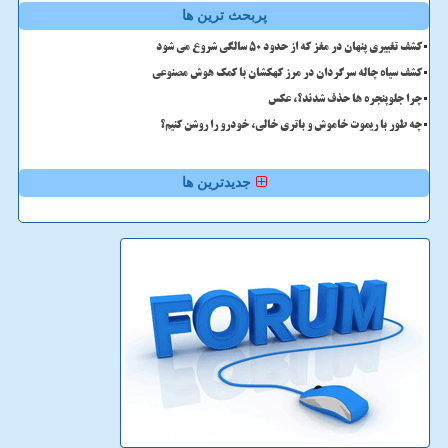
پربحث ترین ها
کشف تغییری پنهان در مغز که از حدود 50 سالگی شروع می شود
کشف سیاه چاله سرگردان در مرز کهکشان با کمک هوش مصنوعی
چرا جلوپنجره ها حذف شدند؟، عکس
چه طور با ریموت خاموش و باتری خالی، خودرو را روشن کنیم؟
جدیدترین ها