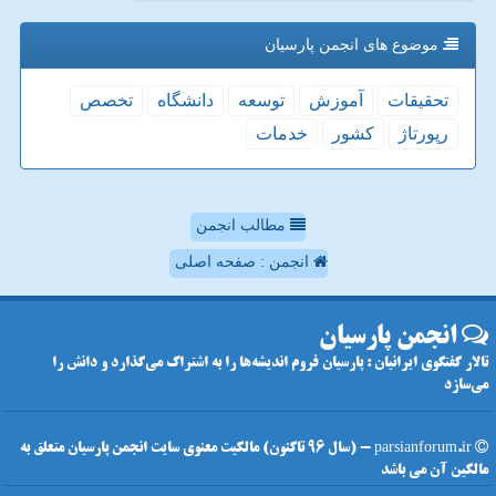
موضوع های انجمن پارسیان
تحقیقات
آموزش
توسعه
دانشگاه
تخصص
رپورتاژ
كشور
خدمات
مطالب انجمن
انجمن : صفحه اصلی
انجمن پارسیان
تالار گفتگوی ایرانیان : پارسیان فروم اندیشه‌ها را به اشتراک می‌گذارد و دانش را
می‌سازد
parsianforum.ir - (سال 96 تاکنون) مالکیت معنوی سایت انجمن پارسیان متعلق به
مالکین آن می باشد