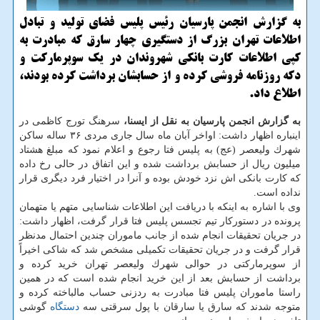
به گزارش انجمن پارسیان رئیس پلیس فضای تولید و تبادل
اطلاعات تهران بزرگ از دستگیری چهار سارق كه مبادرت به
كپی اطلاعات كارت بانكی شهروندان در یك سوپرماركت و
دكه روزنامه فروشی كرده و از حسابشان برداشت كرده بودند،
اطلاع داد.
به گزارش انجمن پارسیان به نقل از ایسنا،
سرهنگ تورج كاظمی در
اینباره اظهار داشت: اواخر آبان ماه سال جاری مردی ۳۶ ساله ساكن
شهرك ولیعصر (عج) به پلیس فتا رجوع و اعلام نمود كه مبلغ هشتاد
میلیون ریال از حسابش برداشت شده و این اتفاق در حالی رخ داده
كه كارت بانكی اش نزد خودش بوده و آنرا در اختیار فرد دیگری قرار
نداده است.
وی با اشاره به اینكه با دریافت این اطلاعات شناسایی متهم یا متهمان
پرونده در دستوركار تیم تجسس پلیس فتا قرار گرفت، اظهار داشت:
در جریان تحقیقات انجام شده از جانب ماموران چندین احتمال مدنظر
قرار گرفت و در جریان تحقیقات تكمیلی مشخص شد كه شاكی اخیراً
از سوپرماركتی در حوالی شهرك ولیعصر تهران خرید كرده و
برداشت از حسابش بعد از این خرید انجام شده است كه در همین
راستا ماموران پلیس فتا مبادرت به ردزنی حساب مالباخته كرده و
متوجه شدند كه سارق یا سارقان با پول سرقتی سه
دستگاه
گوشی