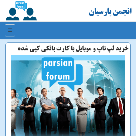
انجمن پارسیان
منو
خرید لپ تاپ و موبایل با كارت بانكی كپی شده