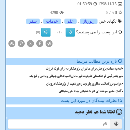
1398/11/15
01:50:59
4290
/ 5
5.0
تگهای خبر:
رپورتاژ
,
علم
,
خدمات
,
سفر
این پست را می پسندید؟
(0)
(1)
X
تازه ترین مطالب مرتبط
تمدید مهلت پژوهش برای مادران پژوهشگر به ازای تولد فرزند
تبریک رئیس فرهنگستان علوم به قهرمانان المپیادهای جهانی ریاضی و فیزیک
مراسم بزرگداشت سالروز بازدید رهبر شهید از پژوهشگاه رویان
آغاز صدور مرحله ای کارت نخبگی بنیاد ملی نخبگان
نظرات بینندگان در مورد این پست
لطفا شما هم
نظر دهید