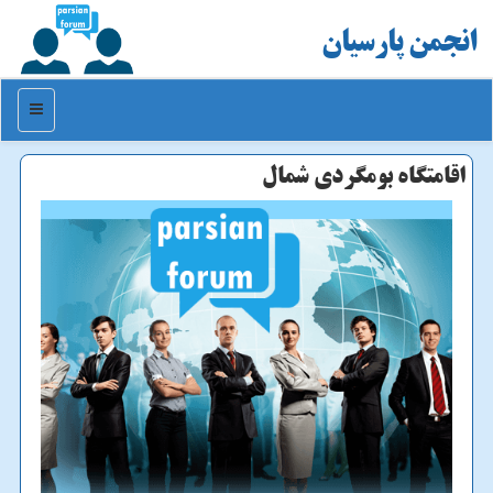
انجمن پارسیان
منو
اقامتگاه بومگردی شمال