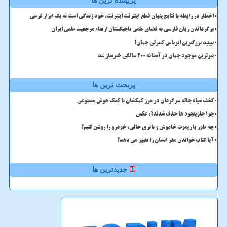
پربیننده ترین ها
اخطار در رابطه با نتایج پنهان قطع اینترنت اینترنت، خود زندگی است نه یک ابزار فرعی
برگرداندن زبان فارسی به فضای علمی تاجیکستان ارتقاء مرجعیت علمی ایران
ببینید بزرگترین ایرباس کنترلی جهان!
پیرترین موجود جهان در آستانه ۲۰۰ سالگی خبرساز شد
پربحث ترین ها
کشف سیاه چاله سرگردان در مرز کهکشان با کمک هوش مصنوعی
چرا جلوپنجره ها حذف شدند؟، عکس
چه طور با ریموت خاموش و باتری خالی، خودرو را روشن کنیم؟
آیا کتاب خواندن مغز انسان را تغییر می دهد؟
جدیدترین ها