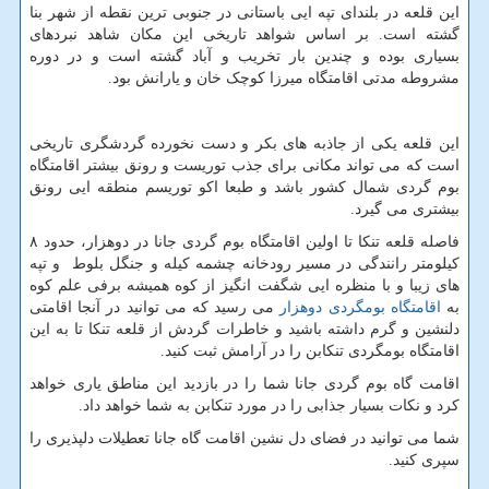
این قلعه در بلندای تپه ایی باستانی در جنوبی ترین نقطه از شهر بنا
گشته است. بر اساس شواهد تاریخی این مکان شاهد نبردهای
بسیاری بوده و چندین بار تخریب و آباد گشته است و در دوره
مشروطه مدتی اقامتگاه میرزا کوچک خان و یارانش بود.
این قلعه یکی از جاذبه های بکر و دست نخورده گردشگری تاریخی
است که می تواند مکانی برای جذب توریست و رونق بیشتر اقامتگاه
بوم گردی شمال کشور باشد و طبعا اکو توریسم منطقه ایی رونق
بیشتری می گیرد.
فاصله قلعه تنکا تا اولین اقامتگاه بوم گردی جانا در دوهزار، حدود ۸
کیلومتر رانندگی در مسیر رودخانه چشمه کیله و جنگل بلوط و تپه
های زیبا و با منظره ایی شگفت انگیز از کوه همیشه برفی علم کوه
به
اقامتگاه
بومگردی
دوهزار
می رسید که می توانید در آنجا اقامتی
دلنشین و گرم داشته باشید و خاطرات گردش از قلعه تنکا تا به این
اقامتگاه بومگردی تنکابن را در آرامش ثبت کنید.
اقامت گاه بوم گردی جانا شما را در بازدید این مناطق یاری خواهد
کرد و نکات بسیار جذابی را در مورد تنکابن به شما خواهد داد.
شما می توانید در فضای دل نشین اقامت گاه جانا تعطیلات دلپذیری را
سپری کنید.