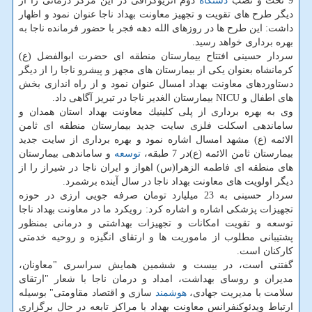
9 تخت و نصب
دستگاه
دوم آنژیوگرافی در این مركز درمانی را از
دیگر طرح های تقویت و تجهیز معاونت بهداد ناجا عنوان نمود و اظهار
داشت: این طرح ها در روزهای الله دهه فجر با حضور فرمانده ناجا به
بهره برداری خواهد رسید.
سردار حسینی افتتاح بیمارستان منطقه ای حضرت ابوالفضل (ع)
كرمانشاه بعنوان یكی از بیمارستان های مجهز و پیشرو ناجا را از دیگر
دستاوردهای معاونت بهداد امسال عنوان نمود و از راه اندازی بخش
های اطفال و NICU بیمارستان الغدیر ناجا در تبریز آگاهی داد.
وی به بهره برداری از پلی كلینیك معاونت بهداد استان همدان و
ساماندهی اسكلت فلزی سایت جدید بیمارستان منطقه ای ثامن
الائمه (ع) مشهد امسال اشاره نمود و بهره برداری از سایت جدید
بیمارستان ثامن الائمه (ع)در 7 طبقه،
توسعه
و ساماندهی بیمارستان
های منطقه ای فاطمه الزهرا(س) اهواز و ایران ناجا در شیراز را از
دیگر اولویت های معاونت بهداد ناجا در سال آینده برشمرد.
سردار حسینی به 23 میلیارد تومان صرفه جویی ارزی در حوزه
تجهیزات پزشكی اشاره و اشاره كرد: رویكرد ما در معاونت بهداد ناجا
توسعه و تقویت امكانات و تجهیزات بهداشتی و درمانی بمنظور
پشتیبانی مطلوب از ماموریت ها و ارتقای انگیزه و روحیه خدمتی
كاركنان است.
گفتنی است، در بیست و ششمین همایش سراسری "معاونان،
مدیران و روسای بهداشت، امداد و درمان ناجا با شعار "ارتقای
سلامت با مدیریت جهادی،
هوشمند
سازی و اقتصاد مقاومتی" بوسیله
ارتباط ویدئوكنفرانس معاونت بهداد با مراكز تابعه در حال برگزاری