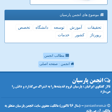
موضوع های انجمن پارسیان
تحقیقات
آموزش
توسعه
دانشگاه
تخصص
رپورتاژ
كشور
خدمات
مطالب انجمن
انجمن : صفحه اصلی
انجمن پارسیان
تالار گفتگوی ایرانیان : پارسیان فروم اندیشه‌ها را به اشتراک می‌گذارد و دانش را
می‌سازد
parsianforum.ir - (سال 96 تاکنون) مالکیت معنوی سایت انجمن پارسیان متعلق به
مالکین آن می باشد