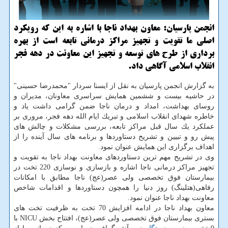
انجمن پارسیان: معاون بهداد ناجا با اشاره به این كه رویكرد
اصلی ما تقویت و تجهیز مراكز درمانی تابعه است از بهره
برداری از طرح های توسعه و تجهیز این معاونت در دهه فجر
انقلاب اسلامی آگاهی داد.
به گزارش انجمن پارسیان به نقل از ایسنا سردار "محمدرضا حسینی"
در حاشیه بیست و ششمین همایش سراسری معاونان، مدیران و
روسای بهداشت، امداد و درمان ناجا ضمن گرامی داشت یاد و
خاطره شهدای انقلاب اسلامی و تبریك ایام الله دهه فجر، مروری بر
عملكرد یك سال قبل مراكز تابعه، بررسی مشكلات و چالش های
پیش رو و تبیین و تشریح دستاوردها و برنامه های سال آینده را از
اهداف برگزاری این همایش عنوان نمود.
وی در تشریح مهم ترین دستاوردهای معاونت بهداد ناجا به تقویت و
تجهیز مراكز درمانی ناجا اشاره و بازسازی و نوسازی 220 تخت در
بیمارستان فوق تخصصی ولی عصر(عج) ناجا مطابق با امكانات
رفاهی(هتلینگ) روز دنیا را همچون دستاوردها و اقدامات شاخص
معاونت بهداد ناجا عنوان نمود.
معاون بهداد ناجا در ادامه افزایش 70 تخت به ظرفیت تخت های
بستری بیمارستان فوق تخصصی ولی عصر(عج)، افتتاح بخش NICU با