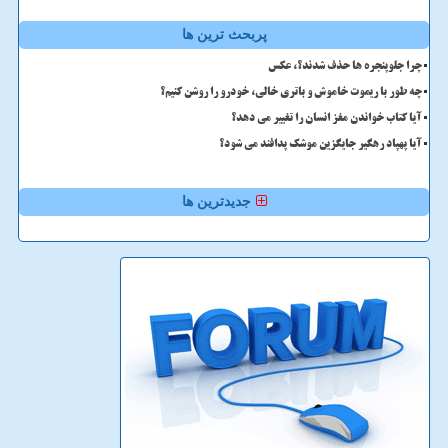
پربحث ترین ها
چرا جلوپنجره ها حذف شدند؟، عکس
چه طور با ریموت خاموش و باتری خالی، خودرو را روشن کنیم؟
آیا کتاب خواندن مغز انسان را تغییر می دهد؟
آیا پهپاد رهگیر جایگزین موشک پدافند می شود؟
جدیدترین ها