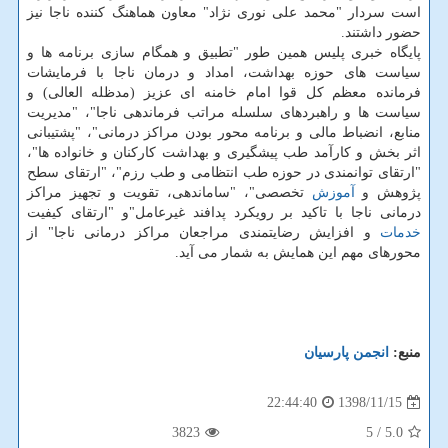
است سردار "محمد علی نوری نژاد" معاون هماهنگ كننده ناجا نیز
حضور داشتند.
پایگاه خبری پلیس همین طور "تطبیق و همگام سازی برنامه ها و
سیاست های حوزه بهداشت، امداد و درمان ناجا با فرمایشات
فرمانده معظم كل قوا امام خامنه ای عزیز (مدظله العالی) و
سیاست ها و راهبردهای سلسله مراتب فرماندهی ناجا"، "مدیریت
منابع، انضباط مالی و برنامه محور بودن مراكز درمانی"، "پشتیبانی
اثر بخش و كارآمد طب پیشگیری و بهداشت كاركنان و خانواده ها"،
"ارتقای توانمندی در حوزه طب انتظامی و طب رزم"، "ارتقای سطح
پژوهش و
آموزش
تخصصی"، "ساماندهی، تقویت و تجهیز مراكز
درمانی ناجا با تاكید بر رویكرد پدافند غیرعامل"و "ارتقای كیفیت
خدمات
و افزایش رضایتمندی مراجعان مراكز درمانی ناجا" از
محورهای مهم این همایش به شمار می آید.
منبع:
انجمن پارسیان
1398/11/15
22:44:40
3823
/ 5
5.0