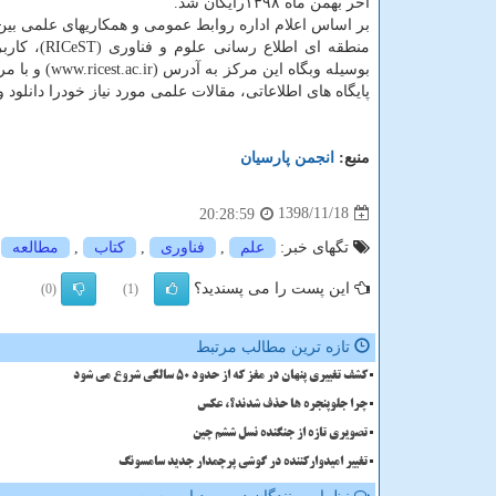
آخر بهمن ماه ۱۳۹۸رایگان شد.
بر اساس اعلام اداره روابط عمومی و همكاریهای علمی بین
منطقه ای اطلاع رسانی 
بوسیله وبگاه این مركز به 
پایگاه های اطلاعاتی، مقالات علمی مورد نیاز خودرا دانلود 
منبع:
انجمن پارسیان
1398/11/18
20:28:59
تگهای خبر:
علم
,
فناوری
,
كتاب
,
مطالعه
این پست را می پسندید؟
(0)
(1)
تازه ترین مطالب مرتبط
کشف تغییری پنهان در مغز که از حدود 50 سالگی شروع می شود
چرا جلوپنجره ها حذف شدند؟، عکس
تصویری تازه از جنگنده نسل ششم چین
تغییر امیدوارکننده در گوشی پرچمدار جدید سامسونگ