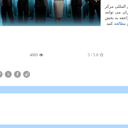
 المللی مركز
علوم و فناوری (RICeST)، كاربران می توانند
آدرس (www.ricest.ac.ir) و با مراجعه به بخش
و
مطالعه
كنند.
4069
/ 5
5.0
X