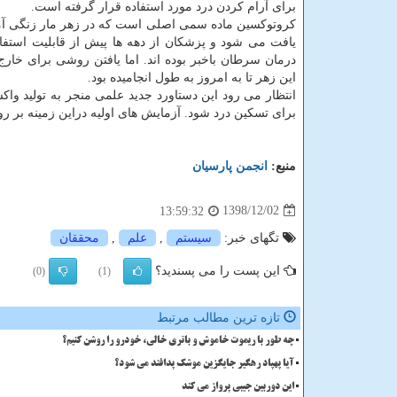
برای آرام كردن درد مورد استفاده قرار گرفته است.
كروتوكسین ماده سمی اصلی است كه در زهر مار زنگی آم
یافت می شود و پزشكان از دهه ها پیش از قابلیت استفاد
درمان سرطان باخبر بوده اند. اما یافتن روشی برای خار
این زهر تا به امروز به طول انجامیده بود.
انتظار می رود این دستاورد جدید علمی منجر به تولید وا
برای تسكین درد شود. آزمایش های اولیه دراین زمینه بر ر
منبع:
انجمن پارسیان
1398/12/02
13:59:32
تگهای خبر:
سیستم
,
علم
,
محققان
این پست را می پسندید؟
(0)
(1)
تازه ترین مطالب مرتبط
چه طور با ریموت خاموش و باتری خالی، خودرو را روشن کنیم؟
آیا پهپاد رهگیر جایگزین موشک پدافند می شود؟
این دوربین جیبی پرواز می کند