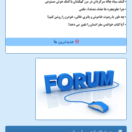
کشف سیاه چاله سرگردان در مرز کهکشان با کمک هوش مصنوعی
چرا جلوپنجره ها حذف شدند؟، عکس
چه طور با ریموت خاموش و باتری خالی، خودرو را روشن کنیم؟
آیا کتاب خواندن مغز انسان را تغییر می دهد؟
جدیدترین ها
موضوع های انجمن پارسیان