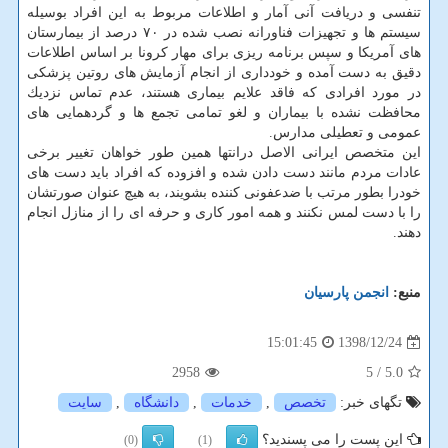
تنفسی و دریافت آنی آمار و اطلاعات مربوط به این افراد بوسیله
سیستم ها و تجهیزات فناورانه نصب شده در ۷۰ درصد از بیمارستان
های آمریكا و سپس برنامه ریزی برای مهار كرونا بر اساس اطلاعات
دقیق به دست آمده و خودداری از انجام آزمایش های روتین پزشكی
در مورد افرادی كه فاقد علایم بیماری هستند، عدم تماس نزدیك
محافظت نشده با بیماران و لغو تمامی تجمع ها و گردهمایی های
عمومی و تعطیلی مدارس.
این متخصص ایرانی الاصل درانتها همین طور خواهان تغییر برخی
عادات مردم مانند دست دادن شده و افزوده كه افراد باید دست های
خودرا بطور مرتب با ضدعفونی كننده بشویند، به هیچ عنوان صورتشان
را با دست لمس نكنند و همه امور كاری و حرفه ای را از منازل انجام
دهند.
منبع:
انجمن پارسیان
1398/12/24
15:01:45
2958
/ 5
5.0
تگهای خبر:
تخصص
,
خدمات
,
دانشگاه
,
سایت
این پست را می پسندید؟
(0)
(1)