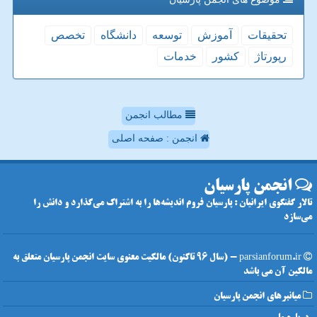
تحقیقات
آموزش
توسعه
دانشگاه
تخصص
رپورتاژ
كشور
خدمات
مطالب انجمن
انجمن : صفحه اصلی
انجمن پارسیان
تالار گفتگوی ایرانیان : پارسیان فروم اندیشه‌ها را به اشتراک می‌گذارد و دانش را
می‌سازد
parsianforum.ir - (سال 96 تاکنون) مالکیت معنوی سایت انجمن پارسیان متعلق به
مالکین آن می باشد
میانبرهای انجمن پارسیان