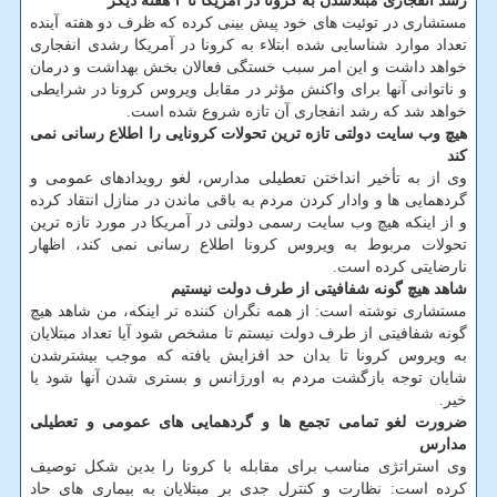
رشد انفجاری مبتلاشدن به كرونا در آمریكا تا ۲ هفته دیگر
مستشاری در توئیت های خود پیش بینی كرده كه ظرف دو هفته آینده
تعداد موارد شناسایی شده ابتلاء به كرونا در آمریكا رشدی انفجاری
خواهد داشت و این امر سبب خستگی فعالان بخش بهداشت و درمان
و ناتوانی آنها برای واكنش مؤثر در مقابل ویروس كرونا در شرایطی
خواهد شد كه رشد انفجاری آن تازه شروع شده است.
هیچ وب سایت دولتی تازه ترین تحولات كرونایی را اطلاع رسانی نمی
كند
وی از به تأخیر انداختن تعطیلی مدارس، لغو رویدادهای عمومی و
گردهمایی ها و وادار كردن مردم به باقی ماندن در منازل انتقاد كرده
و از اینكه هیچ وب سایت رسمی دولتی در آمریكا در مورد تازه ترین
تحولات مربوط به ویروس كرونا اطلاع رسانی نمی كند، اظهار
نارضایتی كرده است.
شاهد هیچ گونه شفافیتی از طرف دولت نیستیم
مستشاری نوشته است: از همه نگران كننده تر اینكه، من شاهد هیچ
گونه شفافیتی از طرف دولت نیستم تا مشخص شود آیا تعداد مبتلایان
به ویروس كرونا تا بدان حد افزایش یافته كه موجب بیشترشدن
شایان توجه بازگشت مردم به اورژانس و بستری شدن آنها شود یا
خیر.
ضرورت لغو تمامی تجمع ها و گردهمایی های عمومی و تعطیلی
مدارس
وی استراتژی مناسب برای مقابله با كرونا را بدین شكل توصیف
كرده است: نظارت و كنترل جدی بر مبتلایان به بیماری های حاد