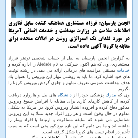
انجمن پارسیان: فرزاد مستشاری هماهنگ كننده سابق فناوری
اطلاعات سلامت در وزارت بهداشت و خدمات انسانی آمریكا
در مورد فقدان یك استراتژی روشن در ایالات متحده برای
مقابله با كرونا آگهی داده است.
به گزارش انجمن پارسیان به نقل از حساب شخصی توئیتر فرزاد
مستشاری، وی كه هم اكنون شركتی به نام Aledade را اداره كرده و
خدمات
مستقل مراقبت های درمانی ارائه می دهد، در رشته توئیت
های خود اشاره كرد: ما باید به روشنی مهار این ویروس را بعنوان یك
هدف بهداشت عمومی تعریف نماییم و جلوی گردش ویروس كرونا را
بگیریم.
وی كه
مدرك
پزشكی خودرا از
دانشگاه
های ییل و هاروارد دریافت
كرده، از كاهش كارهای كاری برای مقابله با افزایش شیوع ویروس
مذكور دفاع كرده و افزوده انتشار ویروس كرونا در آمریكا به شكلی
مداوم در حال وقوع است و هر روز افراد جدید مبتلا به این ویروس
شناسایی می شوند كه سابقه مسافرت یا ارتباط با افراد بیمار را
نداشته اند و ما می دانیم كه این تازه نوع كوه یخی است كه به سبب
تأخیر در انجام تست های كرونا شكل گرفته است.