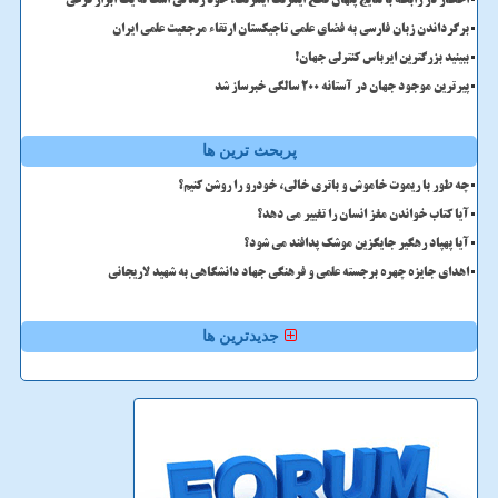
اخطار در رابطه با نتایج پنهان قطع اینترنت اینترنت، خود زندگی است نه یک ابزار فرعی
برگرداندن زبان فارسی به فضای علمی تاجیکستان ارتقاء مرجعیت علمی ایران
ببینید بزرگترین ایرباس کنترلی جهان!
پیرترین موجود جهان در آستانه ۲۰۰ سالگی خبرساز شد
پربحث ترین ها
چه طور با ریموت خاموش و باتری خالی، خودرو را روشن کنیم؟
آیا کتاب خواندن مغز انسان را تغییر می دهد؟
آیا پهپاد رهگیر جایگزین موشک پدافند می شود؟
اهدای جایزه چهره برجسته علمی و فرهنگی جهاد دانشگاهی به شهید لاریجانی
جدیدترین ها