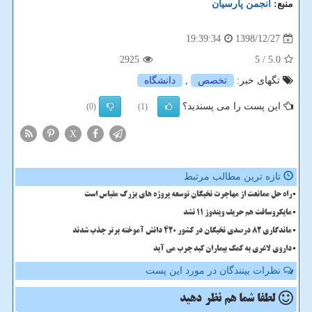
منبع:
انجمن پارسیان
1398/12/27
19:39:34
2925
/ 5
5.0
تگهای خبر:
تخصص
,
دانشگاه
این پست را می پسندید؟
(0)
(1)
X
تازه ترین مطالب مرتبط
راه حل ممانعت از مهاجرت نخبگان توسعه پروژه های بزرگ مقیاس است
مایکروسافت هم حریف ویندوز 11 نشد
ماندگاری 82 درصدی نخبگان در کشور 420 دانش آموخته برتر جذب شدند
داروی لاغری به کمک بیماران کبد چرب می آید
نظرات بینندگان در مورد این پست
لطفا شما هم
نظر دهید