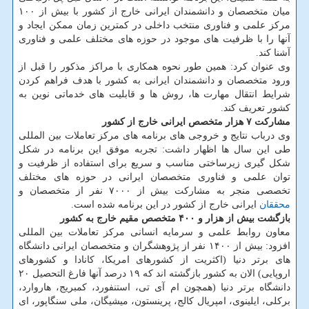
میان متخصصان و دانشمندان ایرانی خارج از کشور با بیش از ۱۰۰
مرکز علمی و فناوری منتخب داخلی در کمترین زمان ممکن ایجاد و
آنها را با ظرفیت های موجود در حوزه های مختلف علمی و فناوری
آشنا کند.
وی عنوان کرد: همین طور نحوه همکاری با مراکز مذکور را قبل از
ورود متخصصان و دانشمندان ایرانی به کشور با هدف فراهم کردن
شرایط انتقال مهارت ها، روش ها و قابلیت های خدماتی نوین به
کشور تعریف کند.
مشارکت ۷ هزار متخصص ایرانی خارج از کشور
وی درباب نتایج و خروجی های برنامه های مرکز تعاملات بین المللی
طی این سال ها اظهار داشت: تجربه موفق این برنامه در شکل‏
شکل گیری زیرساختی مناسب و سریع برای استفاده از ظرفیت و
توان علمی و فناوری متخصصان ایرانی در حوزه های مختلف
تخصصی منجر به مشارکت بیش از ۷۰۰۰ نفر از متخصصان و
محققان
ایرانی خارج از کشور در این برنامه شده است.
بازگشت بیش از هزار و ۴۰۰ متخصص مقیم خارج به کشور
معاون روابط علمی و سرمایه انسانی مرکز تعاملات بین المللی
افزود: بیش از ۱۴۰۰ نفر از پژوهشگران و متخصصان ایرانی دانشگاه
های برتر دنیا (اکثریت از کشورهای امریکا، کانادا و کشورهای
اروپایی) الان به کشور بازگشته اند که ۱۹ درصد آنها فارغ التحصیل ۲۰
دانشگاه برتر دنیا (همچون ام آی تی، استنفورد، کمبریج، هاروارد،
برکلی، ایلینوی، امپریال کالج، پرینستون، میشیگان، ملی سنگاپور، ای