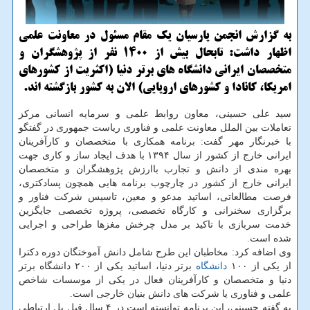
به گزارش انجمن پارسیان یك مقام مسئول در معاونت علمی
اظهار داشت: تابحال بیش از 1400 نفر از پژوهشگران و
متخصصان ایرانی دانشگاه های برتر دنیا (اكثریت از كشورهای
امریكا، كانادا و كشورهای اروپایی) الان به كشور بازگشته اند.
سید علی حسینی، معاون روابط علمی و سرمایه انسانی مرکز
تعاملات بین الملل معاونت علمی و فناوری ریاست جمهوری در گفتگو
با خبرنگار مهر گفت: برنامه همکاری با متخصصان و کارآفرینان
ایرانی خارج از کشور از سال ۱۳۹۴ با هدف ایجاد ساز و کاری جهت
بهره مندی از دانش و تجارب باارزش پژوهشگران و متخصصان
ایرانی خارج از کشور در چارچوب برنامه هایی همچون پسادکتری،
فرصت مطالعاتی، اساتید مدعو و معین، تاسیس شرکت فناور و
برگزاری سخنرانی و کارگاه تخصصی، پروژه تخصصی جایگزین
خدمت سربازی با تاکید بر مدل چرخش مغزها طراحی و اجرایی
شده است.
وی اضافه کرد: مخاطبان این طرح شامل دانش آموختگان دوره دکترا
از یکی از ۱۰۰
دانشگاه
برتر دنیا، اساتید یکی از ۲۰۰ دانشگاه برتر
دنیا و متخصصان و کارآفرینان فعال در یکی از موسسات شاخص
علمی و فناوری یا شرکت های دانش بنیان خارجی است.
به گفته حسینی، این برنامه توانسته است در ۴ سال قبل پل ارتباطی