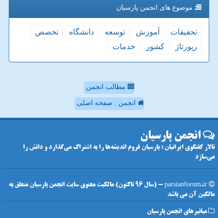
موضوع های انجمن پارسیان
تحقیقات
آموزش
توسعه
دانشگاه
تخصص
رپورتاژ
كشور
خدمات
مطالب انجمن
انجمن : صفحه اصلی
انجمن پارسیان
تالار گفتگوی ایرانیان : پارسیان فروم اندیشه‌ها را به اشتراک می‌گذارد و دانش را
می‌سازد
parsianforum.ir - (سال 96 تاکنون) مالکیت معنوی سایت انجمن پارسیان متعلق به
مالکین آن می باشد
میانبرهای انجمن پارسیان