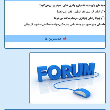
چه طور با ریموت خاموش و باتری خالی، خودرو را روشن کنیم؟
آیا کتاب خواندن مغز انسان را تغییر می دهد؟
آیا پهپاد رهگیر جایگزین موشک پدافند می شود؟
اهدای جایزه چهره برجسته علمی و فرهنگی جهاد دانشگاهی به شهید لاریجانی
جدیدترین ها