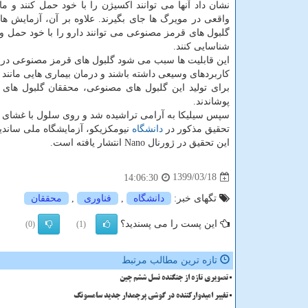
نشان داد آنها می توانند اکسیژن را با خود حمل کنند و ما
واقعی در مویرگ ها جای بگیرند. علاوه بر آن، آزمایش ها 
گلبول های قرمز مصنوعی می توانند دارو را با خود حمل و
شناسایی کنند.
این قابلیت ها سبب می شود گلبول های قرمز مصنوعی در
کاربردهای وسیعی داشته باشند و درمان بیماری هایی مانند 
برای تولید این گلبول های مصنوعی، محققان گلبول های قرم
پوشاندند.
سپس سیلیکا به آرامی تراشیده شد و روی سلول با غشای ط
تحقیق مذکور در
دانشگاه
نیومکزیکو، آزمایشگاه ملی ساندی
این تحقیق در ژورنال Nano انتشار یافته است.
1399/03/18
14:06:30
تگهای خبر:
دانشگاه
,
فناوری
,
محققان
این پست را می پسندید؟
(0)
(1)
تازه ترین مطالب مرتبط
تصویری تازه از جنگنده نسل ششم چین
تغییر امیدوارکننده در گوشی پرچمدار جدید سامسونگ