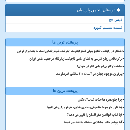
دوستان انجمن پارسیان
فیش حج
قیمت بیسیم کنوود
پربیننده ترین ها
اخطار در رابطه با نتایج پنهان قطع اینترنت اینترنت، خود زندگی است نه یک ابزار فرعی
برگرداندن زبان فارسی به فضای علمی تاجیکستان ارتقاء مرجعیت علمی ایران
ببینید بزرگترین ایرباس کنترلی جهان!
پیرترین موجود جهان در آستانه ۲۰۰ سالگی خبرساز شد
پربحث ترین ها
چرا جلوپنجره ها حذف شدند؟، عکس
چه طور با ریموت خاموش و باتری خالی، خودرو را روشن کنیم؟
آیا کتاب خواندن مغز انسان را تغییر می دهد؟
آیا پهپاد رهگیر جایگزین موشک پدافند می شود؟