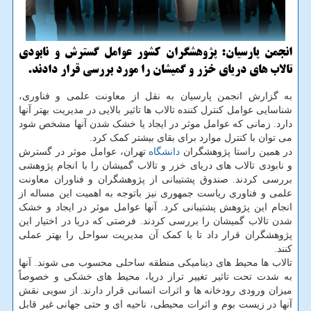
انجمن پارسیان: پژوهشگران كشور عوامل گسترش و نابودی
تالاب های دریای خزر و گمیشان را مورد بررسی قرار دادند.
به گزارش انجمن پارسیان به نقل از معاونت علمی و فناوری،
شناسایی عوامل کنترل کننده تالاب ها تاثیر بالایی در مدیریت بهتر آنها
دارد. زمانی که عوامل موثر در ایجاد یا خشک شدن آنها مشخص شود
می توان با کنترل موارد برای بقای بیشتر کمک کرد.
در همین راستا پژوهشگران
دانشگاه
تهران، عوامل موثر در گسترش
و نابودی تالاب های دریای خزر و تالاب گمیشان را با انجام پژوهشی
بررسی کردند. صندوق پشتیبانی از پژوهشگران و فناوران معاونت
علمی و فناوری ریاست جمهوری نیز باتوجه به اهمیت این مساله از
انجام این پژوهش پشتیبانی کرد. آنها عوامل موثر در ایجاد و خشک
شدن تالاب گمیشان را بررسی کردند. فرصتی که دریا در اختیار این
پژوهشگران قرار داد تا با کمک آن مدیریت سواحل را بهتر عملی
کنند.
تالاب ها محیط های دینامیکی منطقه ساحلی محسوب می شوند. آنها
به شدت تحت تاثیر تغییر تراز دریا، محیط های خشکی و خصوصاً
میزان ورودی رودخانه ها و اثرات انسانی قرار دارند. از سویی نقش
آنها در زیست بوم و اثرات محیطی، ناحیه ای و حتی جهانی غیر قابل