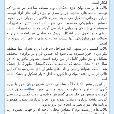
انکار است.
تالاب ها را می توان جزء اشکال ثانویه منطقه ساحلی بر شمرد که
توسط ماسه های سدی، جزایر سدی و نیز در آب های آزاد توسط
جزایر مرجانی تشکیل می شوند. محیط تالابی در دریای خزر محیط
حساس اکولوژیکی محسوب می شوند که تحت تاثیرات تغییرات
سیستم های خشکی و دریایی قرار می گیرند. به سبب تغییرات شدید
دریای خزر تحول این اشکال نزدیک به ساحل نیز لطمه پذیرتر و
تحولات مورفولوژیکی آنها نسبت به تالاب های دریای آزاد سریع تر
است.
تالاب گمیشان در منتهی الیه سواحل شرقی ایران بعنوان تنها منطقه
بکر دریای خزر شمرده می شود که چندین بار و در ترازهای مختلف
تشکیل و نیز بطور کامل از بین رفته است. تصاویر ماهواره ای در
سال ۲۰۱۶ نشان میدهد که متاسفانه تالاب گمیشان بطور کامل خشک
شده است. شواهد زمینی و داده های ماهو اره ای نشان میدهد که این
تالاب از سال ۱۸۵۰ میلادی تا کنون حداقل ۳ بار تشکیل و خشک شده
است.
در این پژوهش ابتدا جلگه ساحلی بخش شرق دریای خزر با بهره
گیری از تصاویر ماهواره و بازدید میدانی مورد
مطالعه
دقیق قرار
گرفت و سپس مراحل بعدی گسترش و نابودی تالاب گمیشان بررسی
گردید. نقشه برداری زمینی، نمونه برداری و پردازش تصویر همچون
برنامه های مورد نظر در انجام این پروژه بود.
تالاب ها در زیست بوم ۳ مقیاس محلی، ناحیه ای و جهانی نقش دارند