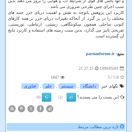
و آنها پالس های قوی از شرایط آب و هوایی را بروز می دهند بدین
سبب اجرای چنین طرحی ضروری می باشد.
کاربرد این پژوهش باتوجه به نقش و اهمیت دریای خزر جنبه های
مختلف را در بر گیرد. از آنجاکه تغییرات دریای خزر بر همه کارهای
کنونی ساحلی همچون سکونتگاهی، زیستی، ارتباطی، توریستی،
تفریحی تاثیر می گذارد، بدین سبب زمینه های استفاده و کاربرد نتایج
آن گسترده است.
منبع:
parsianforum.ir
1399/05/01
21:27:25
1847
/ 5
5.0
تگهای خبر:
دانشگاه
,
سیستم
,
علم
,
فناوری
این پست را می پسندید؟
(0)
(2)
X
تازه ترین مطالب مرتبط