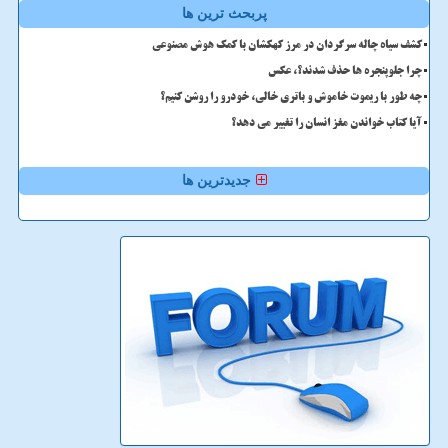
پربحث ترین ها
کشف سیاه چاله سرگردان در مرز کهکشان با کمک هوش مصنوعی
چرا جلوپنجره ها حذف شدند؟، عکس
چه طور با ریموت خاموش و باتری خالی، خودرو را روشن کنیم؟
آیا کتاب خواندن مغز انسان را تغییر می دهد؟
جدیدترین ها