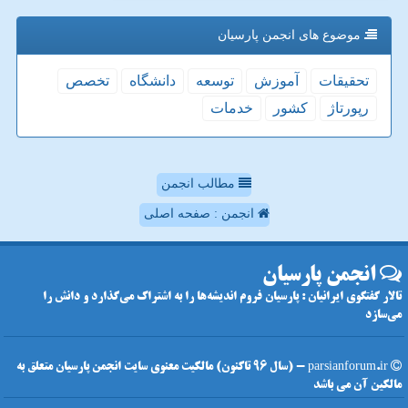
موضوع های انجمن پارسیان
تحقیقات
آموزش
توسعه
دانشگاه
تخصص
رپورتاژ
كشور
خدمات
مطالب انجمن
انجمن : صفحه اصلی
انجمن پارسیان
تالار گفتگوی ایرانیان : پارسیان فروم اندیشه‌ها را به اشتراک می‌گذارد و دانش را
می‌سازد
parsianforum.ir - (سال 96 تاکنون) مالکیت معنوی سایت انجمن پارسیان متعلق به
مالکین آن می باشد