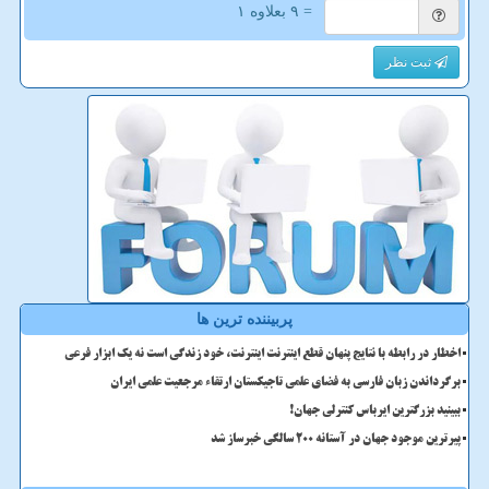
= ۹ بعلاوه ۱
ثبت نظر
پربیننده ترین ها
اخطار در رابطه با نتایج پنهان قطع اینترنت اینترنت، خود زندگی است نه یک ابزار فرعی
برگرداندن زبان فارسی به فضای علمی تاجیکستان ارتقاء مرجعیت علمی ایران
ببینید بزرگترین ایرباس کنترلی جهان!
پیرترین موجود جهان در آستانه ۲۰۰ سالگی خبرساز شد