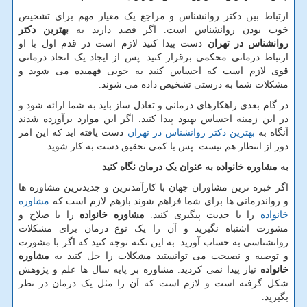
ارتباط بین دکتر روانشناس و مراجع یک معیار مهم برای تشخیص
خوب بودن روانشناس است. اگر قصد دارید به
بهترین دکتر
روانشناس در تهران
دست پیدا کنید لازم است در قدم اول با او
ارتباط درمانی محکمی برقرار کنید. پس از ایجاد یک اتحاد درمانی
قوی لازم است که احساس کنید به خوبی فهمیده می شوید و
مشکلات شما به درستی تشخیص داده می شوند.
در گام بعدی راهکارهای درمانی و تعادل ساز باید به شما ارائه شود و
در این زمینه احساس بهبود پیدا کنید. اگر این موارد برآورده شدند
آنگاه به
بهترین دکتر روانشناس در تهران
دست یافته اید که این امر
دور از انتظار هم نیست. پس با کمی تحقیق دست به کار شوید.
به مشاوره خانواده به عنوان یک درمان نگاه کنید
اگر خبره ترین مشاوران جهان با کارآمدترین و جدیدترین مشاوره ها
و رواندرمانی ها برای شما فراهم شوند بازهم لازم است که
مشاوره
خانواده
را با جدیت پیگیری کنید.
مشاوره خانواده
را با صلاح و
مشورت اشتباه نگیرید و آن را یک نوع درمان برای مشکلات
روانشناسی به حساب آورید. به این نکته توجه کنید که اگر با مشورت
و توصیه و نصیحت می توانستید مشکلات را حل کنید به
مشاوره
خانواده
نیاز پیدا نمی کردید. مشاوره بر پایه سال ها علم و پژوهش
شکل گرفته است و لازم است که آن را مثل یک درمان در نظر
بگیرید.