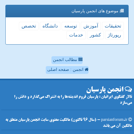
موضوع های انجمن پارسیان
تحقیقات
آموزش
توسعه
دانشگاه
تخصص
رپورتاژ
كشور
خدمات
مطالب انجمن
انجمن : صفحه اصلی
انجمن پارسیان
تالار گفتگوی ایرانیان : پارسیان فروم اندیشه‌ها را به اشتراک می‌گذارد و دانش را
می‌سازد
parsianforum.ir - (سال 96 تاکنون) مالکیت معنوی سایت انجمن پارسیان متعلق به
مالکین آن می باشد