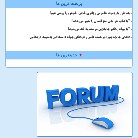
پربحث ترین ها
چه طور با ریموت خاموش و باتری خالی، خودرو را روشن کنیم؟
آیا کتاب خواندن مغز انسان را تغییر می دهد؟
آیا پهپاد رهگیر جایگزین موشک پدافند می شود؟
اهدای جایزه چهره برجسته علمی و فرهنگی جهاد دانشگاهی به شهید لاریجانی
جدیدترین ها