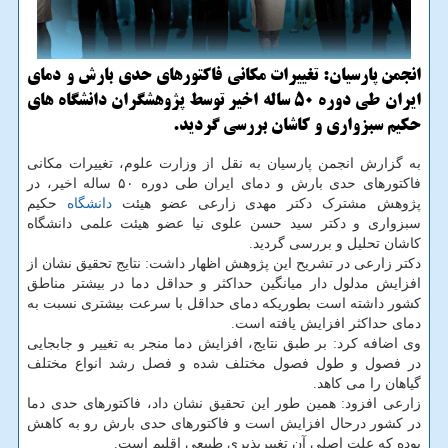
انجمن پارسیان: تغییرات مكانی فاكتورهای حدی بارش و دمای
ایران طی دوره 50 ساله اخیر توسط پژوهشگران دانشگاه های
حكیم سبزواری و كاشان بررسی گردید.
به گزارش انجمن پارسیان به نقل از وزارت علوم، تغییرات مکانی
فاکتورهای حدی بارش و دمای ایران طی دوره ۵۰ ساله اخیر، در
پژوهش مشترک دکتر مهدی زارعی عضو هیئت
دانشگاه
حکیم
سبزواری و دکتر سید حسن علوی نیا عضو هیئت علمی دانشگاه
کاشان تحلیل و بررسی گردید.
دکتر زارعی در تشریح این پژوهش اظهار داشت: نتایج تحقیق نشان از
افزایش مدلول دار میانگین حداکثر و حداقل دما در بیشتر مناطق
کشور داشته است بطوریکه دمای حداقل با سرعت بیشتری نسبت به
دمای حداکثر افزایش یافته است.
وی اضافه کرد: بر طبق نتایج، افزایش دما منجر به تغییر و جابجایی
در فصول و طول فصول مختلف شده و فصل رشد انواع مختلف
گیاهان را می کاهد.
زارعی افزود: همین طور این تحقیق نشان داد، فاکتورهای حدی دما
در کشور درحال افزایش است و فاکتورهای حدی بارش رو به کاهش
بوده که علت اصلی آن تغییرپذیری طبیعی اقلیم است.