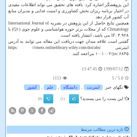
این پژوهشگر اشاره کرد: یافته های تحقیق می تواند اطلاعات مفیدی
در اختیار برنامه ریزان بخش کشاورزی و امنیت غذایی و مدیران منابع
آب کشور قرار دهد.
همچنین نتایج حاصل از این پژوهش در نشریه International Journal of
Climatology که از مجلات برتر حوزه هواشناسی و علوم جوی (Q۱) با
IF: ۳.۹۲۸ می باشد، انتشار یافته است.
گفتنی است علاقه مندان جهت دریافت این مقاله می توانند به آدرس
اینترنتی https: //rmets.onlinelibrary.wiley.com/doi/abs/
۱۰.۱۰۰۲/joc.۶۸۴۵ مراجعه کنند.
1399/07/12
13:47:45
1153
/ 5
5.0
تگهای خبر:
اینترنت
,
دانشگاه
,
علم
,
كشور
این پست را می پسندید؟
(0)
(1)
X
تازه ترین مطالب مرتبط